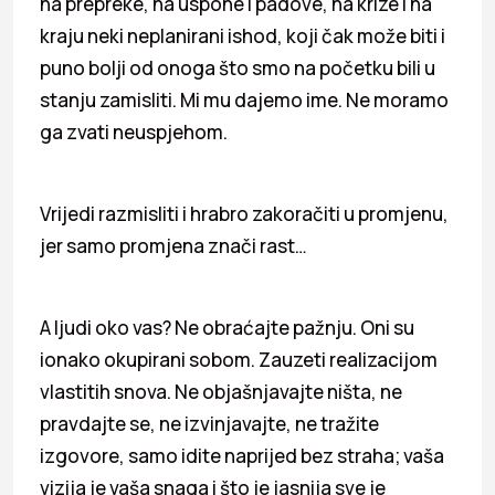
na prepreke, na uspone i padove, na krize i na
kraju neki neplanirani ishod, koji čak može biti i
puno bolji od onoga što smo na početku bili u
stanju zamisliti. Mi mu dajemo ime. Ne moramo
ga zvati neuspjehom.
Vrijedi razmisliti i hrabro zakoračiti u promjenu,
jer samo promjena znači rast…
A ljudi oko vas? Ne obraćajte pažnju. Oni su
ionako okupirani sobom. Zauzeti realizacijom
vlastitih snova. Ne objašnjavajte ništa, ne
pravdajte se, ne izvinjavajte, ne tražite
izgovore, samo idite naprijed bez straha; vaša
vizija je vaša snaga i što je jasnija sve je