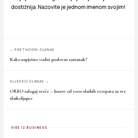
dostižnija. Nazovite je jednom imenom svojim!
← PRETHODNI ČLANAK
Kako uspješno voditi poslovni sastanak?
SLJEDEĆI ČLANAK →
OREO zalogaj sreće – Izazov od 1000 slatkih recepata za sve
slatkoljupce
VIŠE IZ BUSINESS