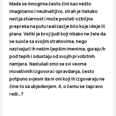
Mada se mnogima često čini kao nešto
imaginarno i neuhvatljivo, strah je itekako
nečija stvarnost i može postati ozbiljna
prepreka na putu realizacije bilo koje ideje ili
plana. Veliki je broj ljudi koji nikako ne žele da
se suoče sa svojim strahovima, nego
nazivajući ih nekim ljepšim imenima, guraju ih
pod tepih i odustaju od svojih prvobitnih
namjera. Naslušali smo se svi veoma
inovativnih izgovora i opravdanja, često
potpuno svjesni da ni oni koji ih izgovaraju ne
čine to sa ubjeđenjem. A, o čemu se zapravo
radi…?