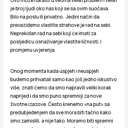
Ovo može narasti u veoma veliki problem i veliki
je broj ljudi oko nas koji se sa ovim suočava.
Bilo na poslu ili privatno. Jedini način da
prevaziđemo vlastite strahove je rad na sebi.
Neprekidan rad na sebi koji će imati za
posljedicu osnaživanje vlastite ličnosti. I
promjenu uvjerenja.
Onog momenta kada uspjeh i neuspjeh
budemo prihvatali samo kao još jedno iskustvo
više, znati ćemo da smo napravili veliki korak
naprijed i da smo puno spremniji za nove
životne izazove. Često krenemo «na put» sa
predubjeđenjem da sve mora biti tačno kako
smo zamislili, a nije tako. Moramo biti spremni