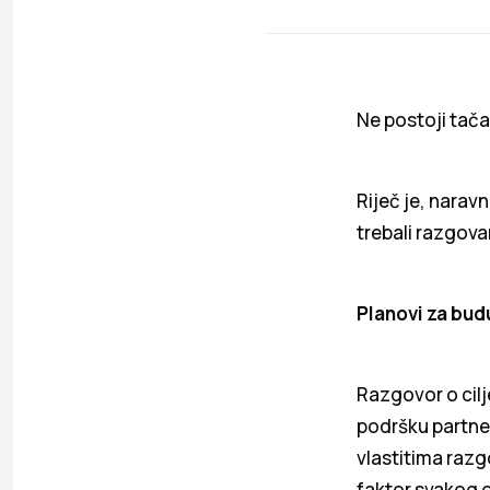
Ne postoji tača
Riječ je, narav
trebali razgovar
Planovi za bu
Razgovor o cilj
podršku partne
vlastitima razg
faktor svakog 