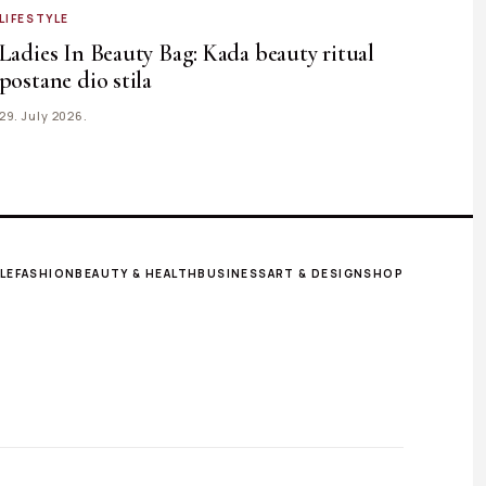
LIFESTYLE
Ladies In Beauty Bag: Kada beauty ritual
postane dio stila
29. July 2026.
LE
FASHION
BEAUTY & HEALTH
BUSINESS
ART & DESIGN
SHOP