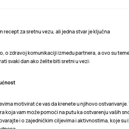
n recept za sretnu vezu, ali jedna stvar je ključna
no, o zdravoj komunikaciji između partnera, a ovo su teme
ati svaki dan ako želite biti sretni u vezi:
dućnost
evima motivirat će vas da krenete u njihovo ostvarivanje. 
ra koja vam može pomoći na putu ka ostvarenju vaših sno
ovarajte i o zajedničkim ciljevima i aktivnostima, koje su
odnosa.