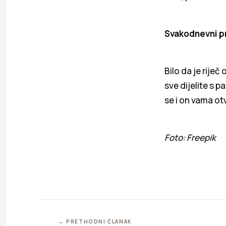
Svakodnevni p
Bilo da je riječ
sve dijelite s 
se i on vama otv
Foto: Freepik
← PRETHODNI ČLANAK