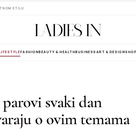
VOTNOM STILU
LIFESTYLE
FASHION
BEAUTY & HEALTH
BUSINESS
ART & DESIGN
SHO
 parovi svaki dan
varaju o ovim temama