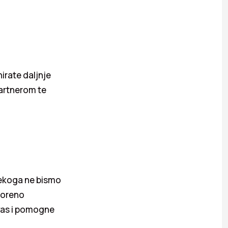
nirate daljnje
partnerom te
nekoga ne bismo
tvoreno
 vas i pomogne