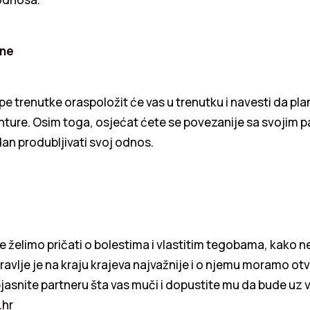
ne
pe trenutke oraspoložit će vas u trenutku i navesti da pla
nture. Osim toga, osjećat ćete se povezanije sa svojim 
dan produbljivati svoj odnos.
 želimo pričati o bolestima i vlastitim tegobama, kako 
dravlje je na kraju krajeva najvažnije i o njemu moramo o
jasnite partneru šta vas muči i dopustite mu da bude uz
.hr