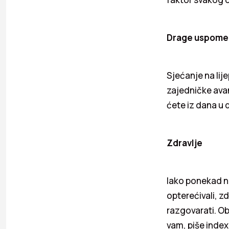
Drage uspome
Sjećanje na lije
zajedničke ava
ćete iz dana u 
Zdravlje
Iako ponekad ne
opterećivali, z
razgovarati. Ob
vam, piše index