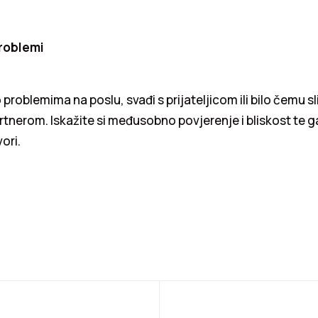
roblemi
 o problemima na poslu, svađi s prijateljicom ili bilo čemu s
partnerom. Iskažite si međusobno povjerenje i bliskost te 
ori.