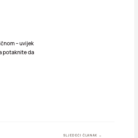
ličnom – uvijek
ga potaknite da
SLJEDEĆI ČLANAK →