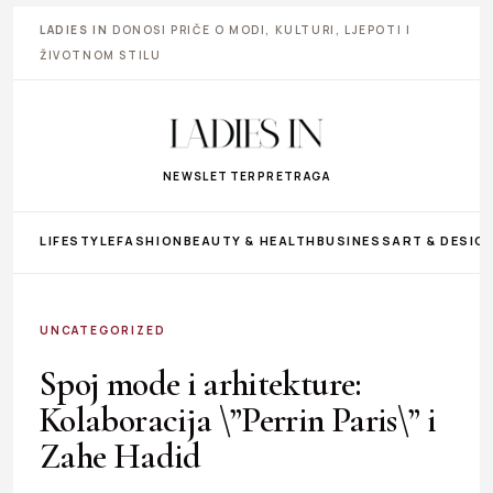
LADIES IN
DONOSI PRIČE O MODI, KULTURI, LJEPOTI I
ŽIVOTNOM STILU
NEWSLETTER
PRETRAGA
LIFESTYLE
FASHION
BEAUTY & HEALTH
BUSINESS
ART & DESIG
UNCATEGORIZED
Spoj mode i arhitekture:
Kolaboracija \”Perrin Paris\” i
Zahe Hadid