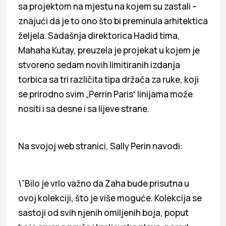
sa projektom na mjestu na kojem su zastali –
znajući da je to ono što bi preminula arhitektica
željela. Sadašnja direktorica Hadid tima,
Mahaha Kutay, preuzela je projekat u kojem je
stvoreno sedam novih limitiranih izdanja
torbica sa tri različita tipa držača za ruke, koji
se prirodno svim „Perrin Paris“ linijama može
nositi i sa desne i sa lijeve strane.
Na svojoj web stranici, Sally Perin navodi:
\”Bilo je vrlo važno da Zaha bude prisutna u
ovoj kolekciji, što je više moguće. Kolekcija se
sastoji od svih njenih omiljenih boja, poput