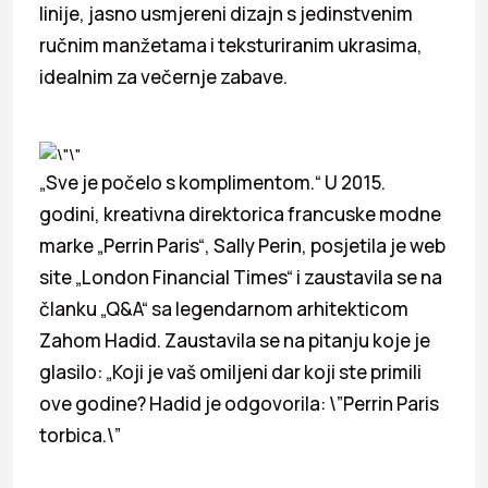
linije, jasno usmjereni dizajn s jedinstvenim
ručnim manžetama i teksturiranim ukrasima,
idealnim za večernje zabave.
„Sve je počelo s komplimentom.“ U 2015.
godini, kreativna direktorica francuske modne
marke „Perrin Paris“, Sally Perin, posjetila je web
site „London Financial Times“ i zaustavila se na
članku „Q&A“ sa legendarnom arhitekticom
Zahom Hadid. Zaustavila se na pitanju koje je
glasilo: „Koji je vaš omiljeni dar koji ste primili
ove godine? Hadid je odgovorila: \”Perrin Paris
torbica.\”