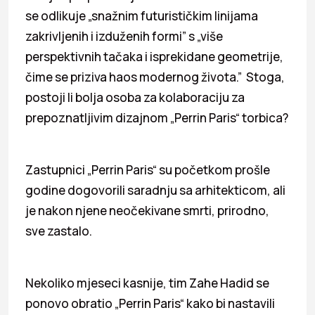
se odlikuje „snažnim futurističkim linijama
zakrivljenih i izduženih formi” s „više
perspektivnih tačaka i isprekidane geometrije,
čime se priziva haos modernog života.” Stoga,
postoji li bolja osoba za kolaboraciju za
prepoznatljivim dizajnom „Perrin Paris“ torbica?
Zastupnici „Perrin Paris“ su početkom prošle
godine dogovorili saradnju sa arhitekticom, ali
je nakon njene neočekivane smrti, prirodno,
sve zastalo.
Nekoliko mjeseci kasnije, tim Zahe Hadid se
ponovo obratio „Perrin Paris“ kako bi nastavili