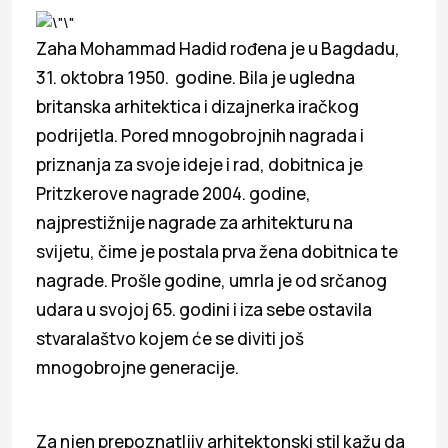
Zaha Mohammad Hadid rođena je u Bagdadu,
31. oktobra 1950. godine. Bila je ugledna
britanska arhitektica i dizajnerka iračkog
podrijetla. Pored mnogobrojnih nagrada i
priznanja za svoje ideje i rad, dobitnica je
Pritzkerove nagrade 2004. godine,
najprestižnije nagrade za arhitekturu na
svijetu, čime je postala prva žena dobitnica te
nagrade. Prošle godine, umrla je od srčanog
udara u svojoj 65. godini i iza sebe ostavila
stvaralaštvo kojem će se diviti još
mnogobrojne generacije.
Za njen prepoznatljiv arhitektonski stil kažu da