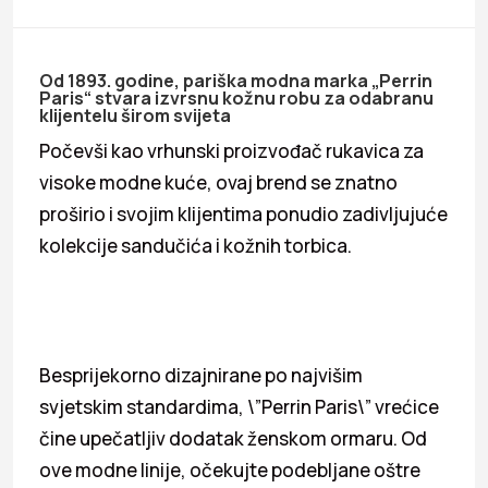
Od 1893. godine, pariška modna marka „Perrin
Paris“ stvara izvrsnu kožnu robu za odabranu
klijentelu širom svijeta
Počevši kao vrhunski proizvođač rukavica za
visoke modne kuće, ovaj brend se znatno
proširio i svojim klijentima ponudio zadivljujuće
kolekcije sandučića i kožnih torbica.
Besprijekorno dizajnirane po najvišim
svjetskim standardima, \”Perrin Paris\” vrećice
čine upečatljiv dodatak ženskom ormaru. Od
ove modne linije, očekujte podebljane oštre