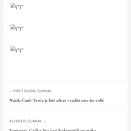
← PRETHODNI ČLANAK
Naida Čatić: Sreća je biti zdrav i raditi ono što voliš
SLJEDEĆI ČLANAK →
Santorini, Grčka: Sve čari hedonističkog otoka