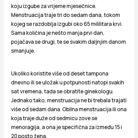
koju izgube za vrijeme mjesečnice.
Menstruacija traje tri do sedam dana, tokom
kojeg se razdoblja izgubi oko 65 mililitara krvi.
Sama količina je nešto manja prvi dan,
pojačava se drugi, te se svakim daljnjim danom
smanjuje.
Ukoliko koristite više od deset tampona
dnevno ili se uložak u potpunosti natopi svakih
sat vremena, tada se obratite ginekologu.
Jednako tako, menstruacija ne bi trebala trajati
više od sedam dana. Obilna menstruacija ili ona
koja traje duže od sedmicu zove se
menoragija, a ona je specifična za između 15 i
20 posto žena.