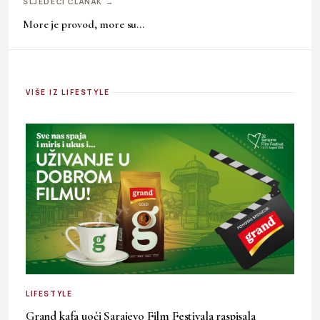
SLJEDEĆI ČLANAK →
More je provod, more su…
VIŠE IZ LIFESTYLE
LIFESTYLE
Grand kafa uoči Sarajevo Film Festivala raspisala