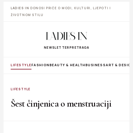
LADIES IN
DONOSI PRIČE O MODI, KULTURI, LJEPOTI I
ŽIVOTNOM STILU
NEWSLETTER
PRETRAGA
LIFESTYLE
FASHION
BEAUTY & HEALTH
BUSINESS
ART & DESIG
LIFESTYLE
Šest činjenica o menstruaciji