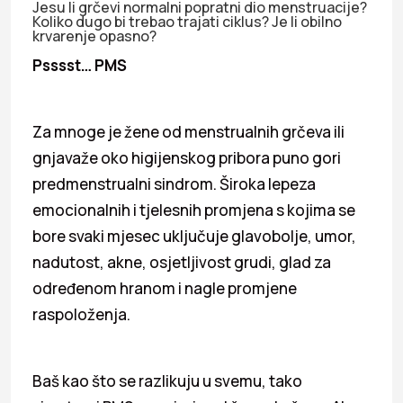
Jesu li grčevi normalni popratni dio menstruacije?
Koliko dugo bi trebao trajati ciklus? Je li obilno
krvarenje opasno?
Psssst… PMS
Za mnoge je žene od menstrualnih grčeva ili
gnjavaže oko higijenskog pribora puno gori
predmenstrualni sindrom. Široka lepeza
emocionalnih i tjelesnih promjena s kojima se
bore svaki mjesec uključuje glavobolje, umor,
nadutost, akne, osjetljivost grudi, glad za
određenom hranom i nagle promjene
raspoloženja.
Baš kao što se razlikuju u svemu, tako