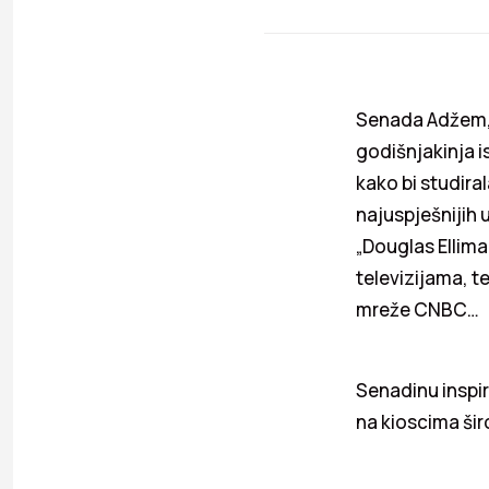
Senada Adžem, r
godišnjakinja is
kako bi studira
najuspješnijih 
„Douglas Ellima
televizijama, t
mreže CNBC…
Senadinu inspir
na kioscima ši