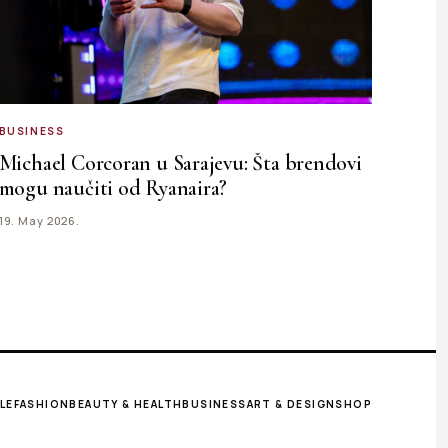
BUSINESS
Michael Corcoran u Sarajevu: Šta brendovi
mogu naučiti od Ryanaira?
19. May 2026.
LE
FASHION
BEAUTY & HEALTH
BUSINESS
ART & DESIGN
SHOP