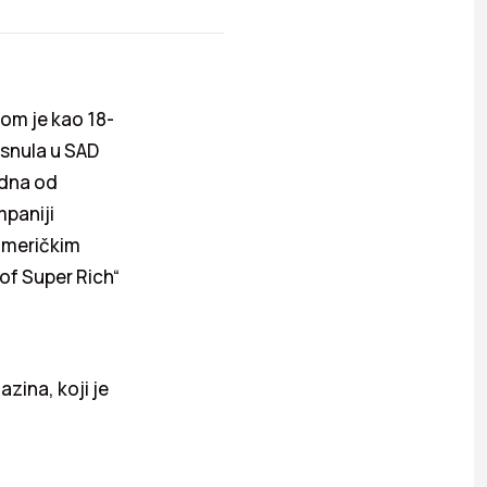
tom je kao 18-
tisnula u SAD
edna od
mpaniji
 američkim
 of Super Rich“
zina, koji je