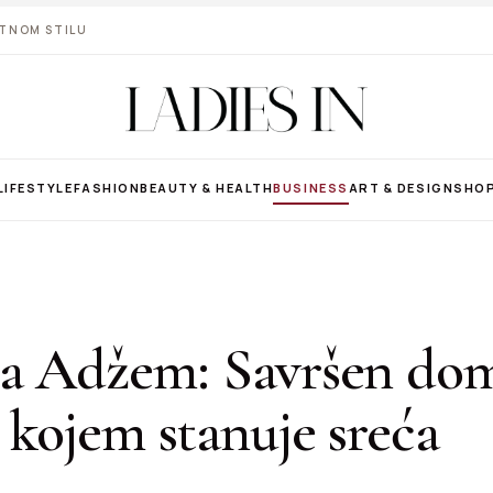
VOTNOM STILU
LIFESTYLE
FASHION
BEAUTY & HEALTH
BUSINESS
ART & DESIGN
SHO
a Adžem: Savršen dom
 kojem stanuje sreća