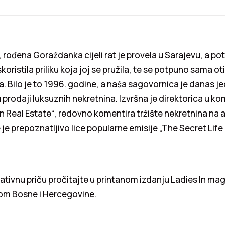
ođena Goraždanka cijeli rat je provela u Sarajevu, a po
koristila priliku koja joj se pružila, te se potpuno sama o
la. Bilo je to 1996. godine, a naša sagovornica je danas j
u prodaji luksuznih nekretnina. Izvršna je direktorica u ko
n Real Estate“, redovno komentira tržište nekretnina na
e je prepoznatljivo lice popularne emisije „The Secret Life
ativnu priču pročitajte u printanom izdanju Ladies In maga
rom Bosne i Hercegovine.