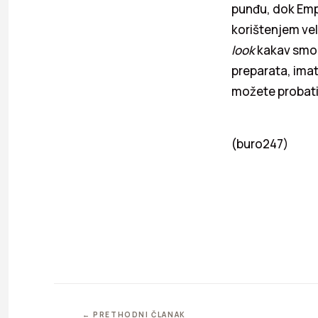
punđu, dok Empo
korištenjem vel
look
kakav smo v
preparata, imat
možete probati
(buro247)
← PRETHODNI ČLANAK