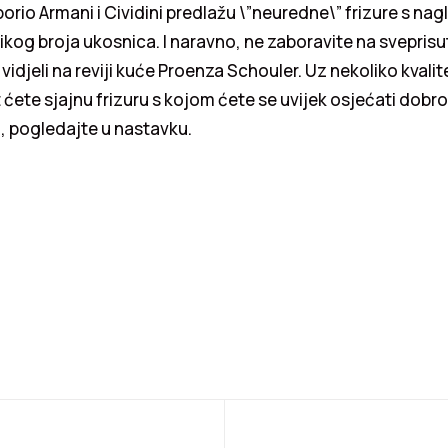
rio Armani i Cividini predlažu \”neuredne\” frizure s na
ikog broja ukosnica. I naravno, ne zaboravite na sveprisu
idjeli na reviji kuće Proenza Schouler. Uz nekoliko kvalit
 ćete sjajnu frizuru s kojom ćete se uvijek osjećati dobro
, pogledajte u nastavku.