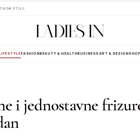
VOTNOM STILU
LIFESTYLE
FASHION
BEAUTY & HEALTH
BUSINESS
ART & DESIGN
SHO
e i jednostavne frizur
dan