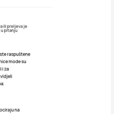
 ili preljeva je
 u pitanju
čiste raspuštene
dmice mode su
 i za
vidjeli
pa.
ociraju na