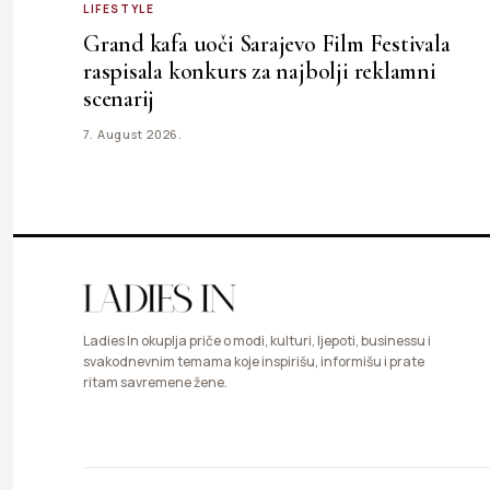
LIFESTYLE
Grand kafa uoči Sarajevo Film Festivala
raspisala konkurs za najbolji reklamni
scenarij
7. August 2026.
Ladies In okuplja priče o modi, kulturi, ljepoti, businessu i
svakodnevnim temama koje inspirišu, informišu i prate
ritam savremene žene.