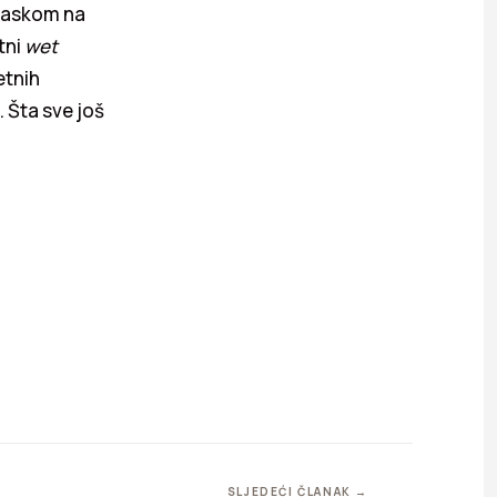
glaskom na
tni
wet
etnih
. Šta sve još
SLJEDEĆI ČLANAK →