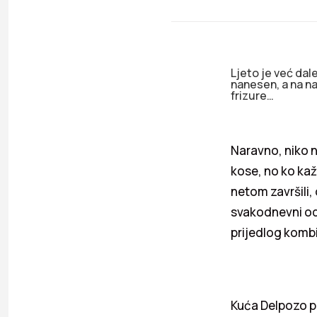
Ljeto je već dale
nanesen, a na na
frizure…
Naravno, niko n
kose, no ko ka
netom završili, 
svakodnevni odla
prijedlog kombi
Kuća Delpozo pr