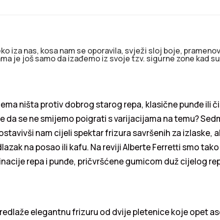
ko iza nas, kosa nam se oporavila, svježi sloj boje, pramenova
ma je još samo da izađemo iz svoje tzv. sigurne zone kad su
ema ništa protiv dobrog starog repa, klasične punđe ili 
že da se ne smijemo poigrati s varijacijama na temu? Se
ostavivši nam cijeli spektar frizura savršenih za izlaske, ali
zak na posao ili kafu. Na reviji Alberte Ferretti smo tako 
nacije repa i punđe, pričvršćene gumicom duž cijelog re
edlaže elegantnu frizuru od dvije pletenice koje opet as