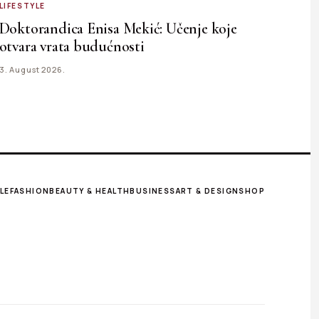
LIFESTYLE
Doktorandica Enisa Mekić: Učenje koje
otvara vrata budućnosti
3. August 2026.
LE
FASHION
BEAUTY & HEALTH
BUSINESS
ART & DESIGN
SHOP