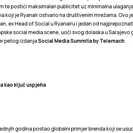
 te postići maksimalan publicitet uz minimalna ulaganja 
a koji je Ryanair ostvario na društvenim mrežama. Ovo j
n, ex Head of Social u Ryanairu i jedan od najprepoznatlj
pske social media scene, uoči svog dolaska u Sarajevo g
r petog izdanja
Social Media Summita by Telemach
.
ja kao ključ uspjeha
jednjih godina postao globalni primjer brenda koji se usu