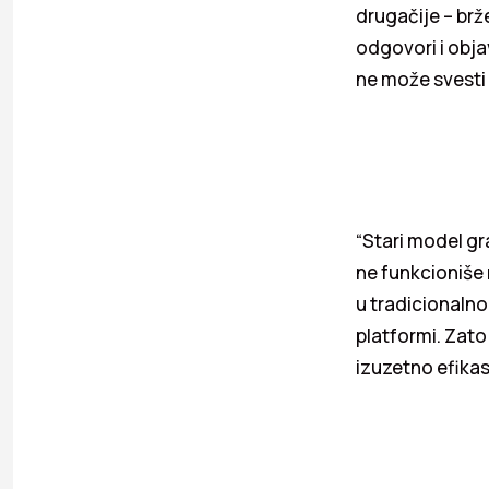
drugačije – brž
odgovori i obja
ne može svesti 
“Stari model gr
ne funkcioniše 
u tradicionalno
platformi. Zato
izuzetno efikasn