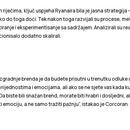
iječima, ključ uspjeha Ryanaira bila je jasna strategija – 
kako do toga doći. Tek nakon toga razvijali su procese, me
iranje i eksperimentisanje sa sadržajem. Analizirali su rea
cionisalo dodatno skalirali.
izgradnje brenda je da budete prisutni u trenutku odluke o
vrijednostima i emocijama, ali ako se ne sjete vas kada 
 biste bili snažan brend, morate biti hrabri i dosljedni, ali
ti emociju, a ne samo tražiti pažnju”, istakao je Corcoran.