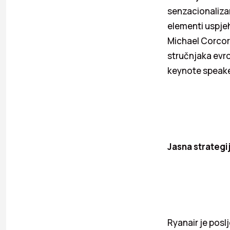
senzacionalizam
elementi uspjeh
Michael Corcora
stručnjaka evro
keynote speake
Jasna strategi
Ryanair je posl