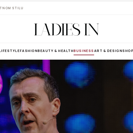
VOTNOM STILU
LIFESTYLE
FASHION
BEAUTY & HEALTH
BUSINESS
ART & DESIGN
SHO