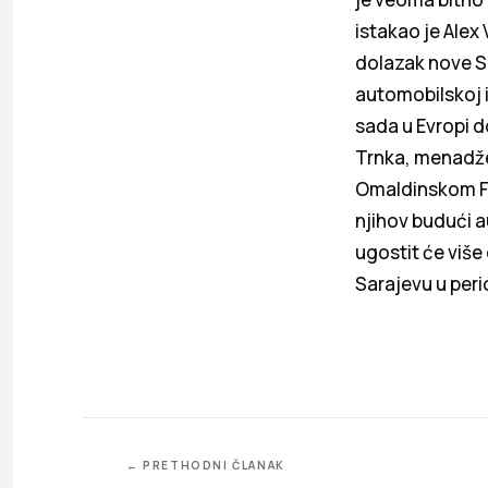
istakao je Alex
dolazak nove S
automobilskoj i
sada u Evropi d
Trnka, menadžer
Omaldinskom Fil
njihov budući 
ugostit će više
Sarajevu u peri
← PRETHODNI ČLANAK