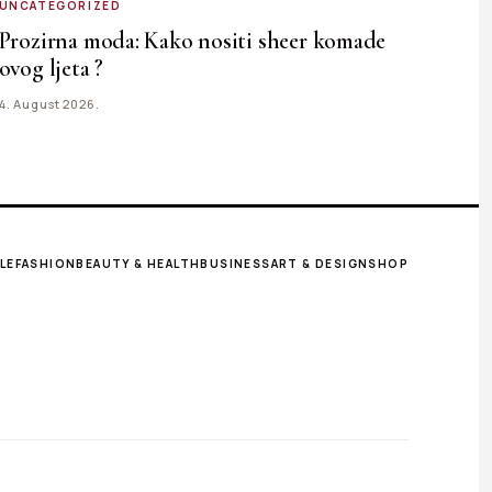
UNCATEGORIZED
Prozirna moda: Kako nositi sheer komade
ovog ljeta ?
4. August 2026.
LE
FASHION
BEAUTY & HEALTH
BUSINESS
ART & DESIGN
SHOP