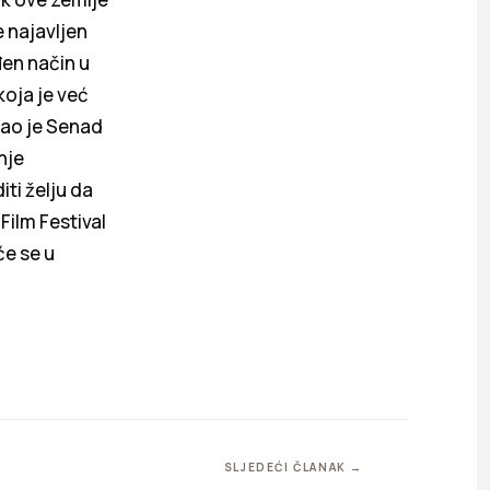
e najavljen
đen način u
koja je već
kao je Senad
nje
iti želju da
ilm Festival
će se u
SLJEDEĆI ČLANAK →