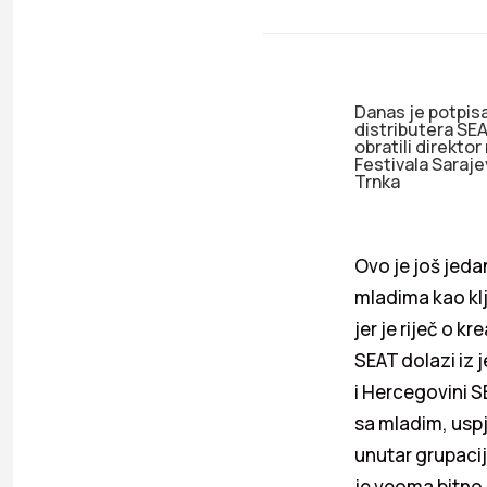
Danas je potpis
distributera SEA
obratili direkto
Festivala Saraj
Trnka
Ovo je još jeda
mladima kao klj
jer je riječ o 
SEAT dolazi iz 
i Hercegovini 
sa mladim, uspj
unutar grupacij
je veoma bitno 