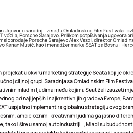
an Ugovor o saradnji između Omladinskog Film Festivala i o
T vozila, Porsche Sarajevo. Prilikom potpisivanja ugovora p
r maloprodaje Porsche Sarajevo Alex Vaszi, direktor Omladin
evo Kenan Musić, kao i menadžer marke SEAT za Bosnu i Her
n projekat u okviru marketing strategije Seata koji je ok
učnoj ciljnoj grupi. Saradnja sa Omladinskim Film Festiva
kreativnim mladim ljudima među kojima Seat želi zauzeti mj
jednog od najljepših i najkreativnijih gradova Evrope, Bar
SEAT uspješno implementira globalnu strategiju ovog bre
ešnim, ambicioznim i kreativnim ljudima ga jasno diferen
e, tako i šire u samoj autoindustriji. „ Mladi su budućno
podržati ovakve projekte koji su važni za razvoj i napred