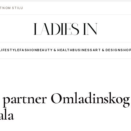
VOTNOM STILU
LIFESTYLE
FASHION
BEAUTY & HEALTH
BUSINESS
ART & DESIGN
SHO
partner Omladinskog
ala