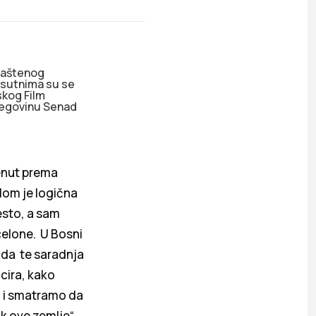
vlaštenog
risutnima su se
skog Film
cegovinu Senad
renut prema
lom je logična
esto, a sam
celone. U Bosni
nda te saradnja
cira, kako
st i smatramo da
ak ove zemlje“