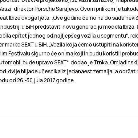
 Vaszi, direktor Porsche Sarajevo. Ovom prilikom je takođ
eat Ibize ovoga ljeta. „Ove godine ćemo na do sada nevi
ndustriji u BiH predstaviti novu generaciju modela Ibiza, 
obila epitet jednog od najljepšeg vozila u segmentu“, re
 marke SEAT u BiH. „Vozila koja ćemo ustupiti na korište
m Festivalu sigurno će onima koji ih budu koristili probud
automobil bude upravo SEAT“ dodao je Trnka. Omladinski F
 od dvije hiljade učesnika iz jedanaest zemalja, a održat 
odu od 26.-30.jula 2017.godine.