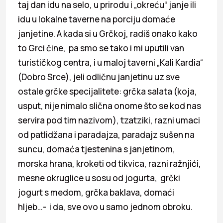
taj dan idu na selo, u prirodu i „okreću“ janje ili
idu u lokalne taverne na porciju domaće
janjetine. A kada si u Grčkoj, radiš onako kako
to Grci čine, pa smo se tako i mi uputili van
turističkog centra, i u maloj taverni „Kali Kardia“
(Dobro Srce), jeli odličnu janjetinu uz sve
ostale grčke specijalitete: grčka salata (koja,
usput, nije nimalo slična onome što se kod nas
servira pod tim nazivom), tzatziki, razni umaci
od patlidžana i paradajza, paradajz sušen na
suncu, domaća tjestenina s janjetinom,
morska hrana, kroketi od tikvica, razni ražnjići,
mesne okruglice u sosu od jogurta, grčki
jogurt s medom, grčka baklava, domaći
hljeb…- i da, sve ovo u samo jednom obroku.