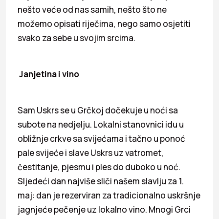
nešto veće od nas samih, nešto što ne
možemo opisati riječima, nego samo osjetiti
svako za sebe u svojim srcima.
Janjetina i vino
Sam Uskrs se u Grčkoj dočekuje u noći sa
subote na nedjelju. Lokalni stanovnici idu u
obližnje crkve sa svijećama i tačno u ponoć
pale svijeće i slave Uskrs uz vatromet,
čestitanje, pjesmu i ples do duboko u noć.
Sljedeći dan najviše sliči našem slavlju za 1.
maj: dan je rezerviran za tradicionalno uskršnje
jagnjeće pečenje uz lokalno vino. Mnogi Grci