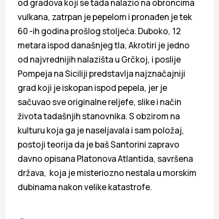
od gradova koji se tada nalazio na obroncima
vulkana, zatrpan je pepelom i pronađen je tek
60 -ih godina prošlog stoljeća. Duboko, 12
metara ispod današnjeg tla, Akrotiri je jedno
od najvrednijih nalazišta u Grčkoj, i poslije
Pompeja na Siciliji predstavlja najznačajniji
grad koji je iskopan ispod pepela, jer je
sačuvao sve originalne reljefe, slike i način
života tadašnjih stanovnika. S obzirom na
kulturu koja ga je naseljavala i sam položaj,
postoji teorija da je baš Santorini zapravo
davno opisana Platonova Atlantida, savršena
država, koja je misteriozno nestala u morskim
dubinama nakon velike katastrofe.