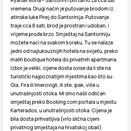
Ryanair Atina – Santorini i biti tamo za cca sat
vremena. Drugi način je putovanje brodom iz
atinske luke Pirej do Santorinija. Putovanje
traje cca 8 sati, brod je prostran i udoban, i
vrijeme prođe brzo. Smještaj na Santoriniju
možete naći na svakom koraku. Tu se nalaze
jedni od najluksuznijih hotela na svijetu, preko
malih boutique hotela do privatnih apartmana.
Izbor je veliki, cijene dosta ovise da li ste na
turistički najpoznatijim mjestima kao što su:
Oia, Fira ili Imerovigli, ili ste, ipak, više u
unutrašnjosti otoka. Mi smo našli odličan
smještaj preko Booking.com portala u mjestu
Karterados, u unutrašnjosti otoka. Cijena je
bila dosta prihvatljiva (vrlo slična cijeni
privatnog smještaja na hrvatskoj obali).