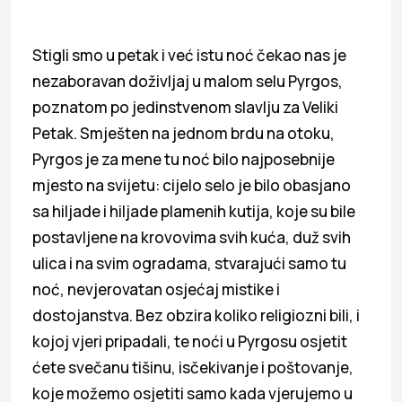
Stigli smo u petak i već istu noć čekao nas je
nezaboravan doživljaj u malom selu Pyrgos,
poznatom po jedinstvenom slavlju za Veliki
Petak. Smješten na jednom brdu na otoku,
Pyrgos je za mene tu noć bilo najposebnije
mjesto na svijetu: cijelo selo je bilo obasjano
sa hiljade i hiljade plamenih kutija, koje su bile
postavljene na krovovima svih kuća, duž svih
ulica i na svim ogradama, stvarajući samo tu
noć, nevjerovatan osjećaj mistike i
dostojanstva. Bez obzira koliko religiozni bili, i
kojoj vjeri pripadali, te noći u Pyrgosu osjetit
ćete svečanu tišinu, isčekivanje i poštovanje,
koje možemo osjetiti samo kada vjerujemo u