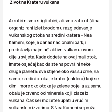
Život na Krateru vulkana
Akrotiri nismo stigli obići, ali smo zato otišli na
organizirani izlet brodom u razgledavanje
vulkanskog otoka na sredini kratera – Nea
Kameni, koje je danas nacionalni park, i
predstavlja najmlađi aktivni vulkan u ovom
dijelu svijeta. Kada dođete na ovaj mali otok,
imate osjećaj kao da ste na površini neke
druge planete: sve stijene oko vas su crne, na
samoj sredini otoka je krater (caldera) koji se
dimi, more oko otoka je zelene boje, a uz samu
obalu je crveno od minerala koji izlaze iz
vulkana. Čak se i možete kupati u vrućim
vulkanskim izvorima. S Nea Kameni se pruža