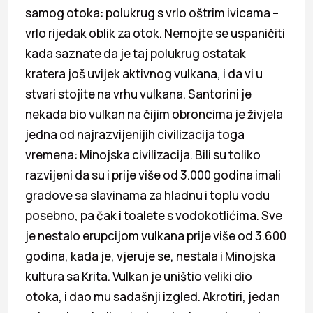
samog otoka: polukrug s vrlo oštrim ivicama –
vrlo rijedak oblik za otok. Nemojte se uspaničiti
kada saznate da je taj polukrug ostatak
kratera još uvijek aktivnog vulkana, i da vi u
stvari stojite na vrhu vulkana. Santorini je
nekada bio vulkan na čijim obroncima je živjela
jedna od najrazvijenijih civilizacija toga
vremena: Minojska civilizacija. Bili su toliko
razvijeni da su i prije više od 3.000 godina imali
gradove sa slavinama za hladnu i toplu vodu
posebno, pa čak i toalete s vodokotlićima. Sve
je nestalo erupcijom vulkana prije više od 3.600
godina, kada je, vjeruje se, nestala i Minojska
kultura sa Krita. Vulkan je uništio veliki dio
otoka, i dao mu sadašnji izgled. Akrotiri, jedan