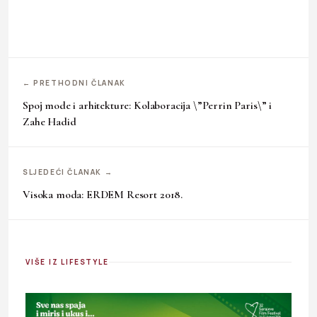
← PRETHODNI ČLANAK
Spoj mode i arhitekture: Kolaboracija \”Perrin Paris\” i
Zahe Hadid
SLJEDEĆI ČLANAK →
Visoka moda: ERDEM Resort 2018.
VIŠE IZ LIFESTYLE