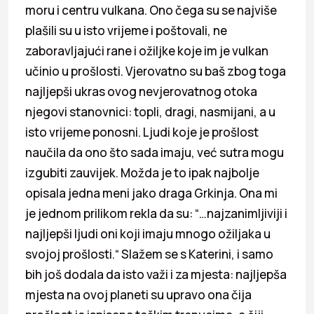
moru i centru vulkana. Ono čega su se najviše
plašili su u isto vrijeme i poštovali, ne
zaboravljajući rane i ožiljke koje im je vulkan
učinio u prošlosti. Vjerovatno su baš zbog toga
najljepši ukras ovog nevjerovatnog otoka
njegovi stanovnici: topli, dragi, nasmijani, a u
isto vrijeme ponosni. Ljudi koje je prošlost
naučila da ono što sada imaju, već sutra mogu
izgubiti zauvijek. Možda je to ipak najbolje
opisala jedna meni jako draga Grkinja. Ona mi
je jednom prilikom rekla da su: “…najzanimljiviji i
najljepši ljudi oni koji imaju mnogo ožiljaka u
svojoj prošlosti.“ Slažem se s Katerini, i samo
bih još dodala da isto važi i za mjesta: najljepša
mjesta na ovoj planeti su upravo ona čija