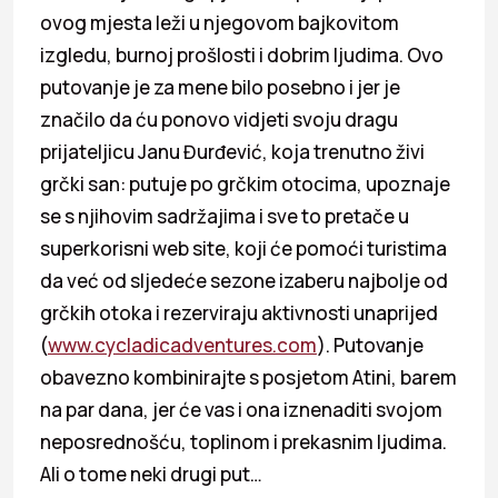
ovog mjesta leži u njegovom bajkovitom
izgledu, burnoj prošlosti i dobrim ljudima. Ovo
putovanje je za mene bilo posebno i jer je
značilo da ću ponovo vidjeti svoju dragu
prijateljicu Janu Đurđević, koja trenutno živi
grčki san: putuje po grčkim otocima, upoznaje
se s njihovim sadržajima i sve to pretače u
superkorisni web site, koji će pomoći turistima
da već od sljedeće sezone izaberu najbolje od
grčkih otoka i rezerviraju aktivnosti unaprijed
(
www.cycladicadventures.com
). Putovanje
obavezno kombinirajte s posjetom Atini, barem
na par dana, jer će vas i ona iznenaditi svojom
neposrednošću, toplinom i prekasnim ljudima.
Ali o tome neki drugi put…