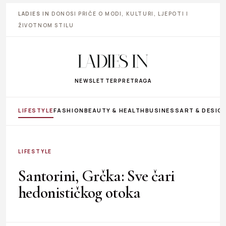
LADIES IN
DONOSI PRIČE O MODI, KULTURI, LJEPOTI I
ŽIVOTNOM STILU
NEWSLETTER
PRETRAGA
LIFESTYLE
FASHION
BEAUTY & HEALTH
BUSINESS
ART & DESIG
LIFESTYLE
Santorini, Grčka: Sve čari
hedonističkog otoka