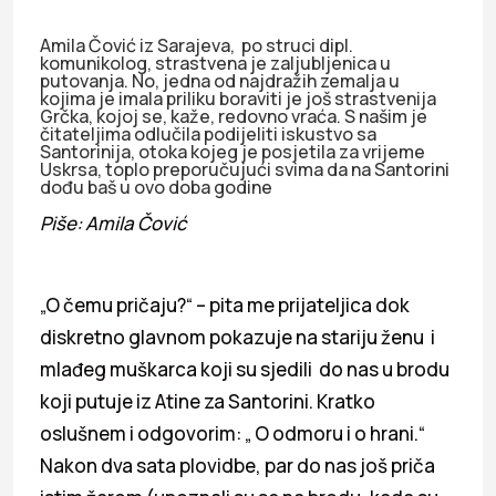
Amila Čović iz Sarajeva, po struci dipl.
komunikolog, strastvena je zaljubljenica u
putovanja. No, jedna od najdražih zemalja u
kojima je imala priliku boraviti je još strastvenija
Grčka, kojoj se, kaže, redovno vraća. S našim je
čitateljima odlučila podijeliti iskustvo sa
Santorinija, otoka kojeg je posjetila za vrijeme
Uskrsa, toplo preporučujući svima da na Santorini
dođu baš u ovo doba godine
Piše: Amila Čović
„O čemu pričaju?“ – pita me prijateljica dok
diskretno glavnom pokazuje na stariju ženu i
mlađeg muškarca koji su sjedili do nas u brodu
koji putuje iz Atine za Santorini. Kratko
oslušnem i odgovorim: „ O odmoru i o hrani.“
Nakon dva sata plovidbe, par do nas još priča