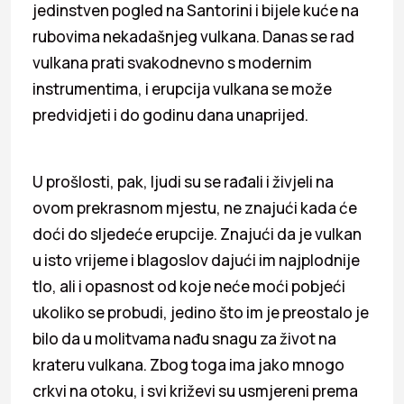
jedinstven pogled na Santorini i bijele kuće na
rubovima nekadašnjeg vulkana. Danas se rad
vulkana prati svakodnevno s modernim
instrumentima, i erupcija vulkana se može
predvidjeti i do godinu dana unaprijed.
U prošlosti, pak, ljudi su se rađali i živjeli na
ovom prekrasnom mjestu, ne znajući kada će
doći do sljedeće erupcije. Znajući da je vulkan
u isto vrijeme i blagoslov dajući im najplodnije
tlo, ali i opasnost od koje neće moći pobjeći
ukoliko se probudi, jedino što im je preostalo je
bilo da u molitvama nađu snagu za život na
krateru vulkana. Zbog toga ima jako mnogo
crkvi na otoku, i svi križevi su usmjereni prema