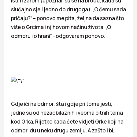
istim žarom (upoznali su se na brodu, kada su
slučajno sjeli jedno do drugoga). „O čemu sada
pričaju?“ – ponovo me pita, željna da sazna što
više o Grcima i njihovom načinu života. „O
odmoru i o hrani“ –odgovaram ponovo.
Gdje ići na odmor, šta i gdje pri tome jesti,
jedne su od nezaobilaznih i veoma bitnih tema
kod Grka. Rijetko kada ćete vidjeti Grke koji na
odmor idu u neku drugu zemlju. A zašto i bi,