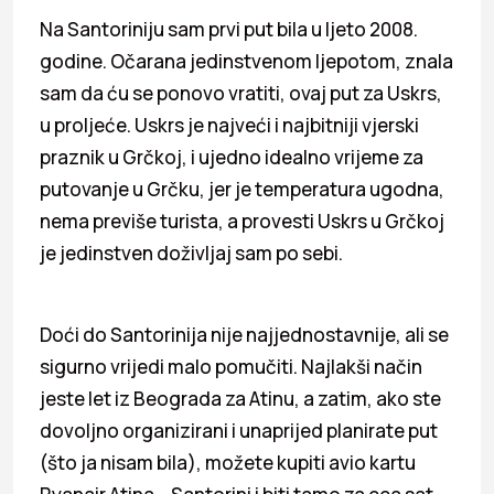
Na Santoriniju sam prvi put bila u ljeto 2008.
godine. Očarana jedinstvenom ljepotom, znala
sam da ću se ponovo vratiti, ovaj put za Uskrs,
u proljeće. Uskrs je najveći i najbitniji vjerski
praznik u Grčkoj, i ujedno idealno vrijeme za
putovanje u Grčku, jer je temperatura ugodna,
nema previše turista, a provesti Uskrs u Grčkoj
je jedinstven doživljaj sam po sebi.
Doći do Santorinija nije najjednostavnije, ali se
sigurno vrijedi malo pomučiti. Najlakši način
jeste let iz Beograda za Atinu, a zatim, ako ste
dovoljno organizirani i unaprijed planirate put
(što ja nisam bila), možete kupiti avio kartu