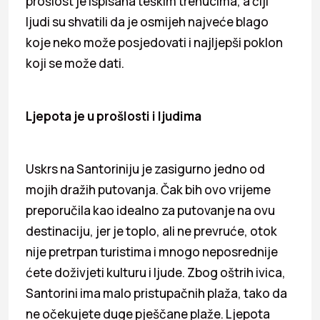
prošlost je ispisana teškim trenucima, a čiji
ljudi su shvatili da je osmijeh najveće blago
koje neko može posjedovati i najljepši poklon
koji se može dati.
Ljepota je u prošlosti i ljudima
Uskrs na Santoriniju je zasigurno jedno od
mojih dražih putovanja. Čak bih ovo vrijeme
preporučila kao idealno za putovanje na ovu
destinaciju, jer je toplo, ali ne prevruće, otok
nije pretrpan turistima i mnogo neposrednije
ćete doživjeti kulturu i ljude. Zbog oštrih ivica,
Santorini ima malo pristupačnih plaža, tako da
ne očekujete duge pješčane plaže. Ljepota