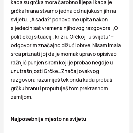
kada su grčka mora čarobno lijepa i kada je
grčka hrana stvarno jedna od najukusnijih na
svijetu. „A sada?“ ponovo me upita nakon
sljedećih sat vremena njihovog razgovora. „O
političkoj situaciji, krizi u Grčkoj i u svijetu“ –
odgovorim značajno dižući obrve. Nisam imala
srca priznati joj da je momak upravo opisivao
ražnjić punjen sirom koji je probao negdje u
unutrašnjosti Grčke…Značaj ovakvog
razgovora razumiješ tek onda kada probaš
grčku hranu i proputuješ tom prekrasnom
zemljom.
Najposebnije mjesto na svijetu