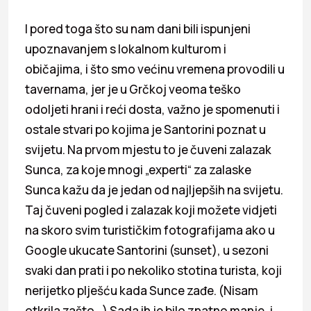
I pored toga što su nam dani bili ispunjeni
upoznavanjem s lokalnom kulturom i
običajima, i što smo većinu vremena provodili u
tavernama, jer je u Grčkoj veoma teško
odoljeti hrani i reći dosta, važno je spomenuti i
ostale stvari po kojima je Santorini poznat u
svijetu. Na prvom mjestu to je čuveni zalazak
Sunca, za koje mnogi „experti“ za zalaske
Sunca kažu da je jedan od najljepših na svijetu.
Taj čuveni pogled i zalazak koji možete vidjeti
na skoro svim turističkim fotografijama ako u
Google ukucate Santorini (sunset), u sezoni
svaki dan prati i po nekoliko stotina turista, koji
nerijetko plješću kada Sunce zađe. (Nisam
otkrila zašto…) Sada ih je bilo znatno manje, i