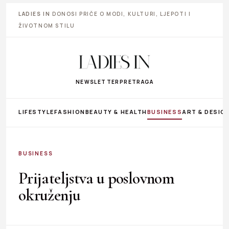
LADIES IN
DONOSI PRIČE O MODI, KULTURI, LJEPOTI I
ŽIVOTNOM STILU
NEWSLETTER
PRETRAGA
LIFESTYLE
FASHION
BEAUTY & HEALTH
BUSINESS
ART & DESIG
BUSINESS
Prijateljstva u poslovnom
okruženju