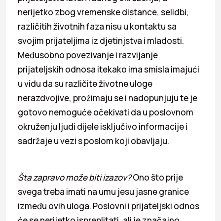
nerijetko zbog vremenske distance, selidbi,
različitih životnih faza nisu u kontaktu sa
svojim prijateljima iz djetinjstva i mladosti.
Međusobno povezivanje i razvijanje
prijateljskih odnosa itekako ima smisla imajući
u vidu da su različite životne uloge
nerazdvojive, prožimaju se i nadopunjuju te je
gotovo nemoguće očekivati da u poslovnom
okruženju ljudi dijele isključivo informacije i
sadržaje u vezi s poslom koji obavljaju.
Šta zapravo može biti izazov?
Ono što prije
svega treba imati na umu jesu jasne granice
između ovih uloga. Poslovni i prijateljski odnos
će se nerijetko ispreplitati, ali je značajno