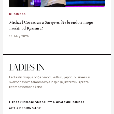
BUSINESS
Michael Corcoran u Sarajevu: Šta brendovi mogu
naučiti od Ryanaira?
19. May 2026.
Ladies In okuplja priče o modi, kulturi, ljepoti, businessu i
svakodnevnim temama koje inspirišu, informišu i prate
ritam savremene žene.
LIFESTYLE
FASHION
BEAUTY & HEALTH
BUSINESS
ART & DESIGN
SHOP