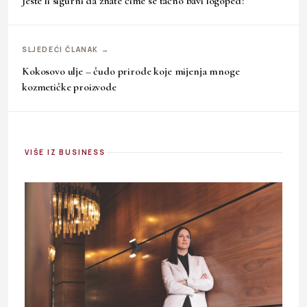
Jeste li sigurni da znate čime se tačno bavi logoped?
SLJEDEĆI ČLANAK →
Kokosovo ulje – čudo prirode koje mijenja mnoge
kozmetičke proizvode
VIŠE IZ BUSINESS