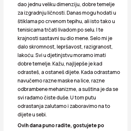
dao jednu veliku dimenziju, dobre temelje
za izgradnju ličnosti. Danas mogu hodati u
štiklama po crvenom tepihu, ali isto tako u
tenisicama trčati livadom po selu. I te
krajnosti sastavni su dio mene. Selo mi je
dalo skromnost, lepršavost, razigranost,
lakoću. Svi u djetinjstvu moramo imati
dobre temelje. Kažu, najljepše je kad
odrasteš, a ostaneš dijete. Kada odrastamo
navučemo razne maske na lice, razne
odbrambene mehanizme, a suština je da se
svi rađamo čiste duše. U tom putu
odrastanja zalutamo i zaboravimo na to
dijete u sebi.
Ovih dana puno radite, gostujete po