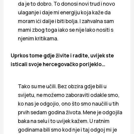
da je to dobro. To donosi novi trud i novo
ulaganje i daje mi energiju koja kaže da
moram ići dalje i biti bolja. I zahvalna sam
mami zbog toga iako se nije lako nositi s
njenim kritikama.
Uprkos tome gdje živite i radite, uvijek ste
isticali svoje hercegovačko porijeklo…
Tako su me učili. Bez obzira gdje bili u
svijetu, ne možemo zaboraviti odakle smo,
ko nas je odgojio, ono što smo naučili u tih
prvih sedam godina života. Mene je odgojila
baka na selu i to uvijek kažem. U ratnim
godinama bili smo kod nje i taj odgoj mi je