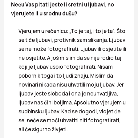
Neću Vas pitati jeste li sretni u ljubavi, no
vjerujete li u srodnu dušu?
Vjerujem u rečenicu: „To je taj, i to je ta“. Što
se tiče ljubavi, protivnik sam slikanja. Ljubav
se ne može fotografirati. Ljubav ili osjetite ili
ne osjetite. A još mislim da se nije rodio taj
koji je ljubav uspio fotografirati. Nisam
pobornik toga i to ljudi znaju. Mislim da
novinari nikada nisu uhvatili moju ljubav. Jer
ljubav jeste sloboda i ona je neuhvatljiva,
ljubav nas čini boljima. Apsolutno vjerujem u
sudbinsku ljubav. Kad se dogodi, vidjet će
se, neće se moći uhvatiti niti fotografirati,
ali će sigurno živjeti.