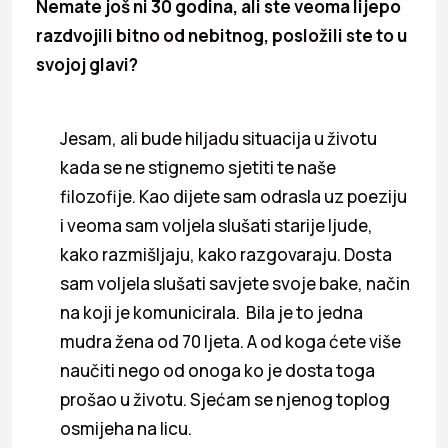
Nemate još ni 30 godina, ali ste veoma lijepo
razdvojili bitno od nebitnog, posložili ste to u
svojoj glavi?
Jesam, ali bude hiljadu situacija u životu
kada se ne stignemo sjetiti te naše
filozofije. Kao dijete sam odrasla uz poeziju
i veoma sam voljela slušati starije ljude,
kako razmišljaju, kako razgovaraju. Dosta
sam voljela slušati savjete svoje bake, način
na koji je komunicirala. Bila je to jedna
mudra žena od 70 ljeta. A od koga ćete više
naučiti nego od onoga ko je dosta toga
prošao u životu. Sjećam se njenog toplog
osmijeha na licu.