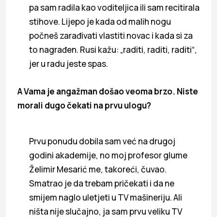
pa sam radila kao voditeljica ili sam recitirala
stihove. Lijepo je kada od malih nogu
počneš zarađivati vlastiti novac i kada si za
to nagrađen. Rusi kažu: „raditi, raditi, raditi“,
jer u radu jeste spas.
A Vama je angažman došao veoma brzo. Niste
morali dugo čekati na prvu ulogu?
Prvu ponudu dobila sam već na drugoj
godini akademije, no moj profesor glume
Želimir Mesarić me, takoreći, čuvao.
Smatrao je da trebam pričekati i da ne
smijem naglo uletjeti u TV mašineriju. Ali
ništa nije slučajno, ja sam prvu veliku TV