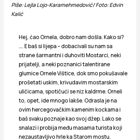
Piše: Lejla Lojo-Karamehmedović/ Foto: Edvin
Kalić
Hej, ćao Ornela, dobro nam došla. Kako si?
…. E baš si lijepa – dobacivali su nam sa
strane šarmantni i duhoviti Mostarci, neki
prijatelji, a neki poznanici talentirane
glumice Ornele Vištice, dok smo pokušavale
prošetati uskim, krivudavim mostarskim
uličicama, spotičući se niz kaldrme. Orneli
to, opet, ide mnogo lakše. Odrasla je na
ovim hercegovačkim kamenim kockama i
baš svaku poznaje kao svoj džep. Lako se
snalazi i probija među masama turista koji
nezaustavljivo hrle ka Starom mostu.