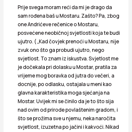
Prije svega moram reći da mi je drago da
sam rođena baš u Mostaru. Zašto? Pa, zbog
one Andrićeve rečenice o Mostaru,
posvećene neobičnoj svjetlosti koja te budi
ujutro. ( „Kad čovjek prenoći u Mostaru, nije
zvuk ono što ga probudi ujutro, nego
svjetlost. To znam iz iskustva. Svjetlost me
je dočekala pri dolasku u Mostar, pratila za
vrijeme mog boravka od jutra do večeri, a
docnije, po odlasku, ostajala u meni kao
glavna karakteristika moga sjećanja na
Mostar. Uvijek mi se činilo da je to što sija
nad ovim od prirode povlaštenim gradom, i
što se prožima sve u njemu, neka naročita
svjetlost, izuzetna po jačini i kakvoći. Nikad