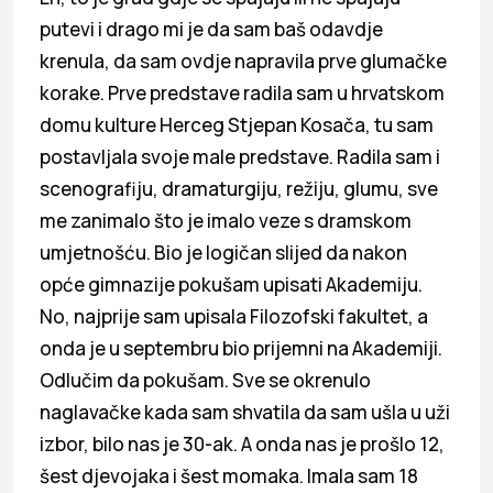
putevi i drago mi je da sam baš odavdje
krenula, da sam ovdje napravila prve glumačke
korake. Prve predstave radila sam u hrvatskom
domu kulture Herceg Stjepan Kosača, tu sam
postavljala svoje male predstave. Radila sam i
scenografiju, dramaturgiju, režiju, glumu, sve
me zanimalo što je imalo veze s dramskom
umjetnošću. Bio je logičan slijed da nakon
opće gimnazije pokušam upisati Akademiju.
No, najprije sam upisala Filozofski fakultet, a
onda je u septembru bio prijemni na Akademiji.
Odlučim da pokušam. Sve se okrenulo
naglavačke kada sam shvatila da sam ušla u uži
izbor, bilo nas je 30-ak. A onda nas je prošlo 12,
šest djevojaka i šest momaka. Imala sam 18