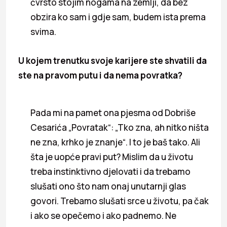
čvrsto stojim nogama na zemlji, da bez
obzira ko sam i gdje sam, budem ista prema
svima.
U kojem trenutku svoje karijere ste shvatili da
ste na pravom putu i da nema povratka?
Pada mi na pamet ona pjesma od Dobriše
Cesarića „Povratak“: „Tko zna, ah nitko ništa
ne zna, krhko je znanje“. I to je baš tako. Ali
šta je uopće pravi put? Mislim da u životu
treba instinktivno djelovati i da trebamo
slušati ono što nam onaj unutarnji glas
govori. Trebamo slušati srce u životu, pa čak
i ako se opečemo i ako padnemo. Ne