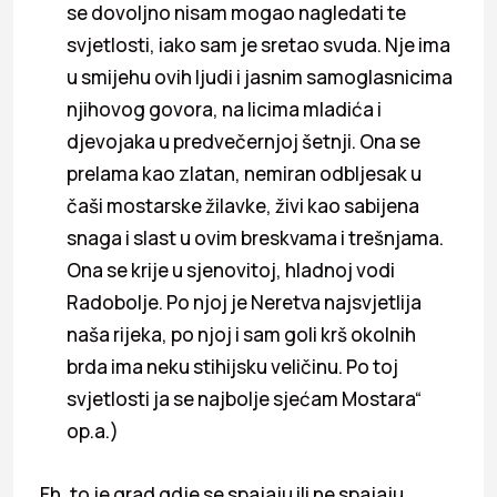
se dovoljno nisam mogao nagledati te
svjetlosti, iako sam je sretao svuda. Nje ima
u smijehu ovih ljudi i jasnim samoglasnicima
njihovog govora, na licima mladića i
djevojaka u predvečernjoj šetnji. Ona se
prelama kao zlatan, nemiran odbljesak u
čaši mostarske žilavke, živi kao sabijena
snaga i slast u ovim breskvama i trešnjama.
Ona se krije u sjenovitoj, hladnoj vodi
Radobolje. Po njoj je Neretva najsvjetlija
naša rijeka, po njoj i sam goli krš okolnih
brda ima neku stihijsku veličinu. Po toj
svjetlosti ja se najbolje sjećam Mostara“
op.a.)
Eh, to je grad gdje se spajaju ili ne spajaju