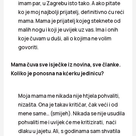
imam par, u Zagrebu isto tako. A ako pitate
ko je moj najbolji prijatelj, definitivno ću reći
mama. Mama je prijatelj kojeg steknete od
malih nogu i koji je uvijek uz vas. Ima i onih
koje čuvam u duši, ali o kojima ne volim
govoriti.
Mama čuva sve isječke iz novina, sve članke.
Koliko je ponosna na kćerku jedinicu?
Moja mama me nikada nije htjela pohvaliti,
nizašta. Ona je takav kritičar, čak veći i od
mene same… (smijeh). Nikada se nije usudila
pohvaliti me i uvijek će me kritizirati, naći
dlaku u jajetu. Ali, s godinama sam shvatila