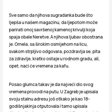
Sve samo da njihova sugrađanka bude što
ljepša u našem magazinu, da ljepotom može
parirati onoj savršenoj kamenoj krivulji koja
spaja obale Neretve. A njihova ljubav obostrana
je. Ornela, sa širokim osmijehom na licu,
svakom strpljivo odgovara, pozdravlja se, pita
za zdravlje, kratko ostaje u rodnom gradu, ali,
opet, naći će vremena za kafu.
Posao glumca takav je da najveći dio svog
vremena provodi na putu. U Zagreb je upisala
svoju stalnu adresu još otkako je kao 18-
godišnjakinja otputovala i tamo upisala