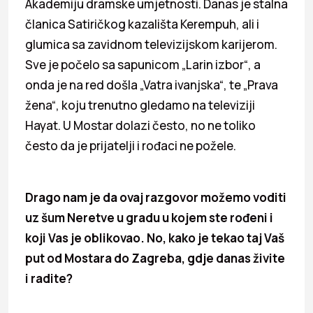
Akademiju dramske umjetnosti. Danas je stalna
članica Satiričkog kazališta Kerempuh, ali i
glumica sa zavidnom televizijskom karijerom.
Sve je počelo sa sapunicom „Larin izbor“, a
onda je na red došla „Vatra ivanjska“, te „Prava
žena“, koju trenutno gledamo na televiziji
Hayat. U Mostar dolazi često, no ne toliko
često da je prijatelji i rođaci ne požele.
Drago nam je da ovaj razgovor možemo voditi
uz šum Neretve u gradu u kojem ste rođeni i
koji Vas je oblikovao. No, kako je tekao taj Vaš
put od Mostara do Zagreba, gdje danas živite
i radite?