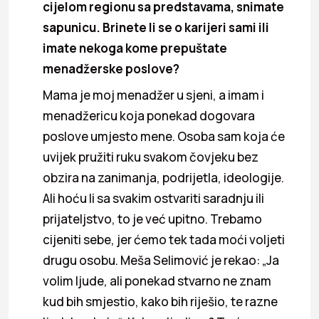
cijelom regionu sa predstavama, snimate
sapunicu. Brinete li se o karijeri sami ili
imate nekoga kome prepuštate
menadžerske poslove?
Mama je moj menadžer u sjeni, a imam i
menadžericu koja ponekad dogovara
poslove umjesto mene. Osoba sam koja će
uvijek pružiti ruku svakom čovjeku bez
obzira na zanimanja, podrijetla, ideologije.
Ali hoću li sa svakim ostvariti saradnju ili
prijateljstvo, to je već upitno. Trebamo
cijeniti sebe, jer ćemo tek tada moći voljeti
drugu osobu. Meša Selimović je rekao: „Ja
volim ljude, ali ponekad stvarno ne znam
kud bih smjestio, kako bih riješio, te razne