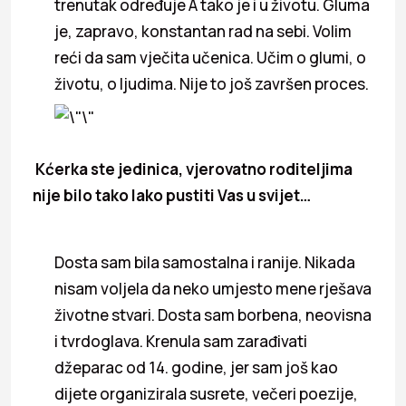
trenutak određuje A tako je i u životu. Gluma
je, zapravo, konstantan rad na sebi. Volim
reći da sam vječita učenica. Učim o glumi, o
životu, o ljudima. Nije to još završen proces.
Kćerka ste jedinica, vjerovatno roditeljima
nije bilo tako lako pustiti Vas u svijet…
Dosta sam bila samostalna i ranije. Nikada
nisam voljela da neko umjesto mene rješava
životne stvari. Dosta sam borbena, neovisna
i tvrdoglava. Krenula sam zarađivati
džeparac od 14. godine, jer sam još kao
dijete organizirala susrete, večeri poezije,