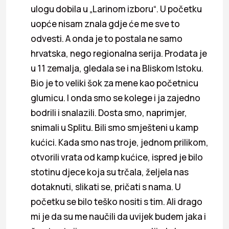
ulogu dobila u „Larinom izboru“. U početku
uopće nisam znala gdje će me sve to
odvesti. A onda je to postala ne samo
hrvatska, nego regionalna serija. Prodata je
u 11 zemalja, gledala se i na Bliskom Istoku.
Bio je to veliki šok za mene kao početnicu
glumicu. I onda smo se kolege i ja zajedno
bodrili i snalazili. Dosta smo, naprimjer,
snimali u Splitu. Bili smo smješteni u kamp
kućici. Kada smo nas troje, jednom prilikom,
otvorili vrata od kamp kućice, ispred je bilo
stotinu djece koja su trčala, željela nas
dotaknuti, slikati se, pričati s nama. U
početku se bilo teško nositi s tim. Ali drago
mi je da su me naučili da uvijek budem jaka i