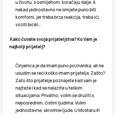
u životu, s osmijehom, koračaju dalje. A
nekad jednostavno ne smijete puno biti
komforni, jer treba brza reakcija, treba ići,
voziti bicikl…
Kako čuvate svoja prijateljstva? Ko Vam je
najbolji prijatelj?
Činjenica je da imam puno poznanika, ali ne
usudim se reći koliko imam prijatelja. Zašto?
Zato što prijatelje poznajete kad vam je
najteže i kad se nalazite u teškim
situacijama. Privatno, volim se družiti s
neposrednim, čistim ljudima. Volim
jednostavne, skromne ljude. U Mostaru ih