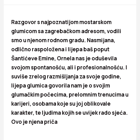
Razgovor s najpoznatijom mostarskom
glumicom sa zagrebačkom adresom, vodili
smo u njenom rodnom gradu. Nasmijana,
odlično raspoložena i lijepa baš poput
Šantićeve Emine, Ornela nas je oduševila
svojom spontanošću, ali i profesionalnošću. I
suviše zrelog razmišljanja za svoje godine,
lijepa glumica govorila nam je o svojim
glumačkim počecima, prelomnim trenucima u
karijeri, osobama koje su joj oblikovale
karakter, te ljudima kojih se uvijek rado sjeća.
Ovo je njena priča