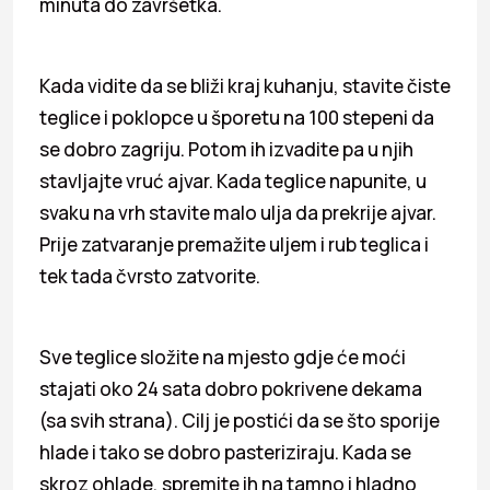
minuta do završetka.
Kada vidite da se bliži kraj kuhanju, stavite čiste
teglice i poklopce u šporetu na 100 stepeni da
se dobro zagriju. Potom ih izvadite pa u njih
stavljajte vruć ajvar. Kada teglice napunite, u
svaku na vrh stavite malo ulja da prekrije ajvar.
Prije zatvaranje premažite uljem i rub teglica i
tek tada čvrsto zatvorite.
Sve teglice složite na mjesto gdje će moći
stajati oko 24 sata dobro pokrivene dekama
(sa svih strana). Cilj je postići da se što sporije
hlade i tako se dobro pasteriziraju. Kada se
skroz ohlade, spremite ih na tamno i hladno