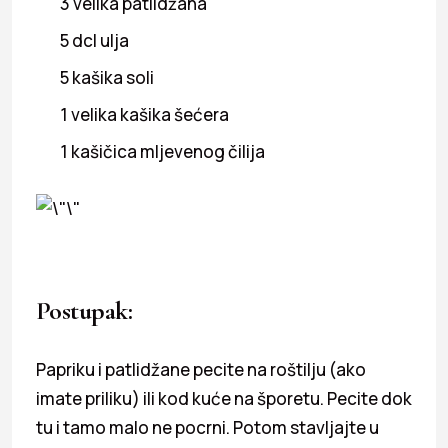
3 velika patlidžana
5 dcl ulja
5 kašika soli
1 velika kašika šećera
1 kašičica mljevenog čilija
Postupak:
Papriku i patlidžane pecite na roštilju (ako
imate priliku) ili kod kuće na šporetu. Pecite dok
tu i tamo malo ne pocrni. Potom stavljajte u