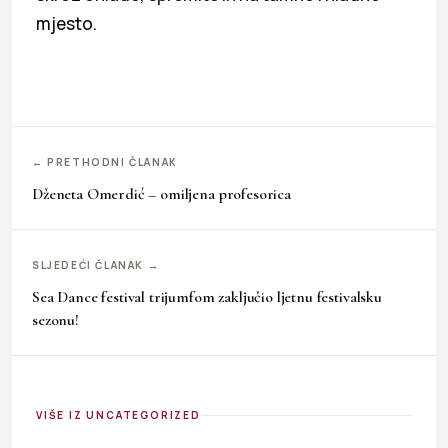
mjesto.
← PRETHODNI ČLANAK
Dženeta Omerdić – omiljena profesorica
SLJEDEĆI ČLANAK →
Sea Dance festival trijumfom zaključio ljetnu festivalsku
sezonu!
VIŠE IZ UNCATEGORIZED