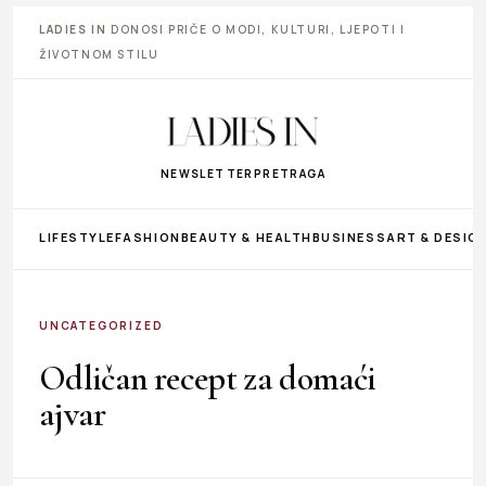
LADIES IN
DONOSI PRIČE O MODI, KULTURI, LJEPOTI I
ŽIVOTNOM STILU
NEWSLETTER
PRETRAGA
LIFESTYLE
FASHION
BEAUTY & HEALTH
BUSINESS
ART & DESIG
UNCATEGORIZED
Odličan recept za domaći
ajvar