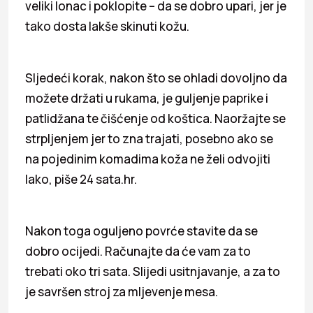
veliki lonac i poklopite – da se dobro upari, jer je
tako dosta lakše skinuti kožu.
Sljedeći korak, nakon što se ohladi dovoljno da
možete držati u rukama, je guljenje paprike i
patlidžana te čišćenje od koštica. Naoržajte se
strpljenjem jer to zna trajati, posebno ako se
na pojedinim komadima koža ne želi odvojiti
lako, piše 24 sata.hr.
Nakon toga oguljeno povrće stavite da se
dobro ocijedi. Računajte da će vam za to
trebati oko tri sata. Slijedi usitnjavanje, a za to
je savršen stroj za mljevenje mesa.