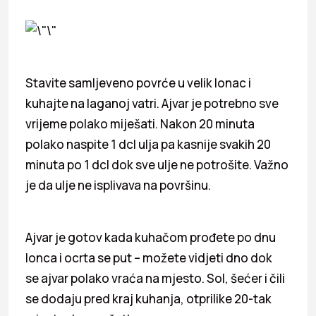
Stavite samljeveno povrće u velik lonac i
kuhajte na laganoj vatri. Ajvar je potrebno sve
vrijeme polako miješati. Nakon 20 minuta
polako naspite 1 dcl ulja pa kasnije svakih 20
minuta po 1 dcl dok sve ulje ne potrošite. Važno
je da ulje ne isplivava na površinu.
Ajvar je gotov kada kuhačom prođete po dnu
lonca i ocrta se put – možete vidjeti dno dok
se ajvar polako vraća na mjesto. Sol, šećer i čili
se dodaju pred kraj kuhanja, otprilike 20-tak