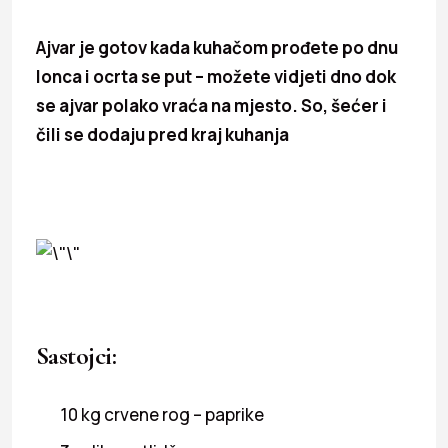
Ajvar je gotov kada kuhačom prođete po dnu
lonca i ocrta se put – možete vidjeti dno dok
se ajvar polako vraća na mjesto. So, šećer i
čili se dodaju pred kraj kuhanja
Sastojci:
10 kg crvene rog – paprike