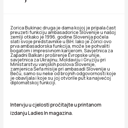
Zorica Bukinac druga je dama kojoj je pripala čast
preuzeti funkciju ambasadorice Slovenije u našoj
zemlji otkako je 1996. godine Slovenija počela
slati svoje predstavnike u BiH. Iako je Zorici ovo
prva ambasadorska funkcija, može se pohvaliti
bogatom i impresivnom karijerom. Savjetnica za
Zapadni Balkan i proširenje Evropske unije,
savjetnica za Ukrajinu, Moldaviju i Gruziju pri
Ministarstvu vanjskih poslova Slovenije,
zamjenica Šefa misije pri ambasadi Slovenije u
Beču, samo su neke od brojnih odgovornosti koje
je obavljala i koje su joj otvorile put ka najvećoj
diplomatskoj funkciji.
Intervju u cjelosti pročitajte u printanom
izdanju Ladies In magazina.