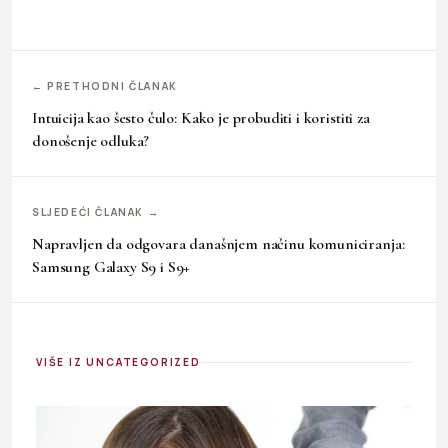
← PRETHODNI ČLANAK
Intuicija kao šesto čulo: Kako je probuditi i koristiti za
donošenje odluka?
SLJEDEĆI ČLANAK →
Napravljen da odgovara današnjem načinu komuniciranja:
Samsung Galaxy S9 i S9+
VIŠE IZ UNCATEGORIZED