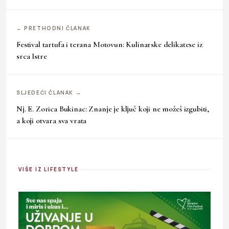
← PRETHODNI ČLANAK
Festival tartufa i terana Motovun: Kulinarske delikatese iz
srca Istre
SLJEDEĆI ČLANAK →
Nj. E. Zorica Bukinac: Znanje je ključ koji ne možeš izgubiti,
a koji otvara sva vrata
VIŠE IZ LIFESTYLE