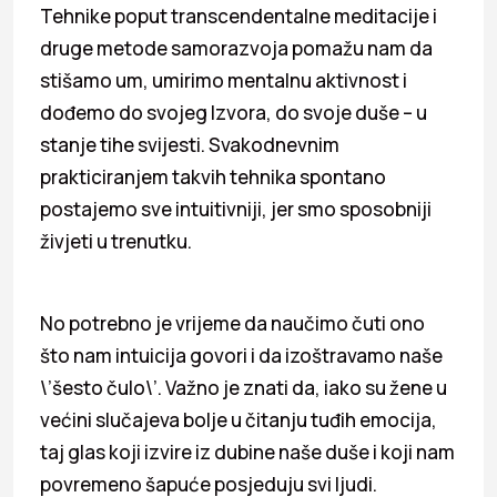
Tehnike poput transcendentalne meditacije i
druge metode samorazvoja pomažu nam da
stišamo um, umirimo mentalnu aktivnost i
dođemo do svojeg Izvora, do svoje duše – u
stanje tihe svijesti. Svakodnevnim
prakticiranjem takvih tehnika spontano
postajemo sve intuitivniji, jer smo sposobniji
živjeti u trenutku.
No potrebno je vrijeme da naučimo čuti ono
što nam intuicija govori i da izoštravamo naše
\’šesto čulo\’. Važno je znati da, iako su žene u
većini slučajeva bolje u čitanju tuđih emocija,
taj glas koji izvire iz dubine naše duše i koji nam
povremeno šapuće posjeduju svi ljudi.