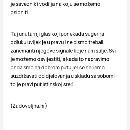
je saveznik i vodilja na koju se možemo
osloniti.
Taj unutarnji glas koji ponekada sugerira
odluku uvijek je u pravu i ne bismo trebali
zanemariti njegove signale koje nam šalje. Svi
je možemo osvijestiti, a kada to napravimo,
onda smo na dobrom putu jer se nećemo
suzdržavati od djelovanja u skladu sa sobom i
to je pravi put istinskoj sreći.
(Zadovoljna.hr)