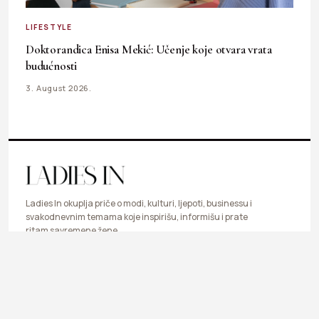
LIFESTYLE
Doktorandica Enisa Mekić: Učenje koje otvara vrata
budućnosti
3. August 2026.
Ladies In okuplja priče o modi, kulturi, ljepoti, businessu i
svakodnevnim temama koje inspirišu, informišu i prate
ritam savremene žene.
LIFESTYLE
FASHION
BEAUTY & HEALTH
BUSINESS
ART & DESIGN
SHOP