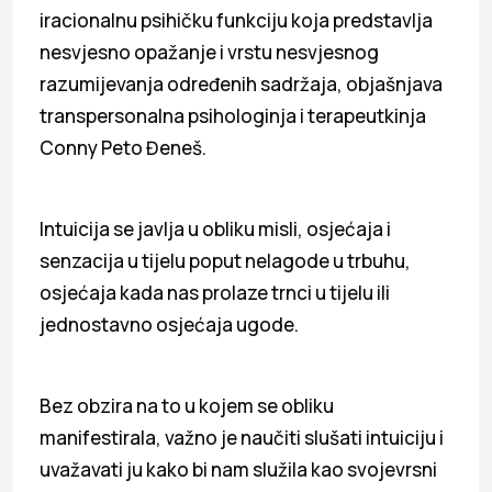
iracionalnu psihičku funkciju koja predstavlja
nesvjesno opažanje i vrstu nesvjesnog
razumijevanja određenih sadržaja, objašnjava
transpersonalna psihologinja i terapeutkinja
Conny Peto Đeneš.
Intuicija se javlja u obliku misli, osjećaja i
senzacija u tijelu poput nelagode u trbuhu,
osjećaja kada nas prolaze trnci u tijelu ili
jednostavno osjećaja ugode.
Bez obzira na to u kojem se obliku
manifestirala, važno je naučiti slušati intuiciju i
uvažavati ju kako bi nam služila kao svojevrsni