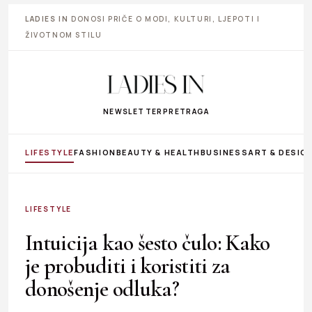
LADIES IN
DONOSI PRIČE O MODI, KULTURI, LJEPOTI I
ŽIVOTNOM STILU
NEWSLETTER
PRETRAGA
LIFESTYLE
FASHION
BEAUTY & HEALTH
BUSINESS
ART & DESIG
LIFESTYLE
Intuicija kao šesto čulo: Kako
je probuditi i koristiti za
donošenje odluka?