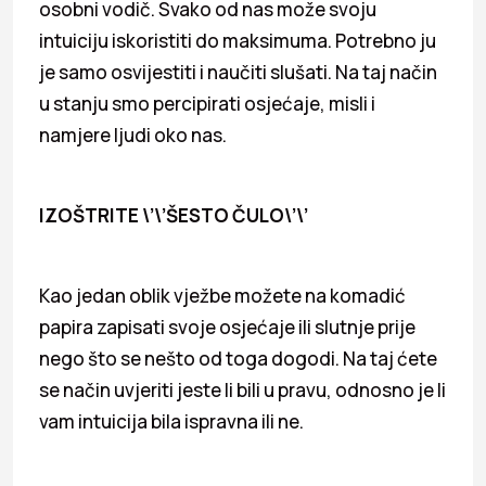
osobni vodič. Svako od nas može svoju
intuiciju iskoristiti do maksimuma. Potrebno ju
je samo osvijestiti i naučiti slušati. Na taj način
u stanju smo percipirati osjećaje, misli i
namjere ljudi oko nas.
IZOŠTRITE \’\’ŠESTO ČULO\’\’
Kao jedan oblik vježbe možete na komadić
papira zapisati svoje osjećaje ili slutnje prije
nego što se nešto od toga dogodi. Na taj ćete
se način uvjeriti jeste li bili u pravu, odnosno je li
vam intuicija bila ispravna ili ne.