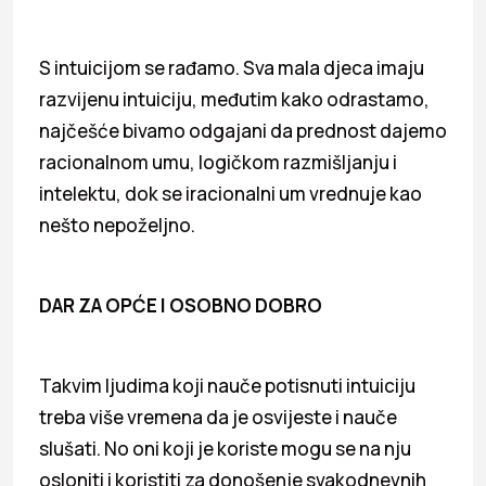
S intuicijom se rađamo. Sva mala djeca imaju
razvijenu intuiciju, međutim kako odrastamo,
najčešće bivamo odgajani da prednost dajemo
racionalnom umu, logičkom razmišljanju i
intelektu, dok se iracionalni um vrednuje kao
nešto nepoželjno.
DAR ZA OPĆE I OSOBNO DOBRO
Takvim ljudima koji nauče potisnuti intuiciju
treba više vremena da je osvijeste i nauče
slušati. No oni koji je koriste mogu se na nju
osloniti i koristiti za donošenje svakodnevnih