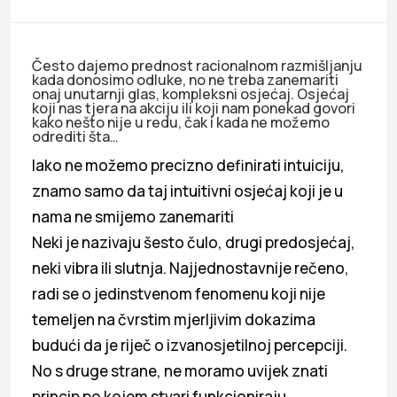
Često dajemo prednost racionalnom razmišljanju
kada donosimo odluke, no ne treba zanemariti
onaj unutarnji glas, kompleksni osjećaj. Osjećaj
koji nas tjera na akciju ili koji nam ponekad govori
kako nešto nije u redu, čak i kada ne možemo
odrediti šta…
Iako ne možemo precizno definirati intuiciju,
znamo samo da taj intuitivni osjećaj koji je u
nama ne smijemo zanemariti
Neki je nazivaju šesto čulo, drugi predosjećaj,
neki vibra ili slutnja. Najjednostavnije rečeno,
radi se o jedinstvenom fenomenu koji nije
temeljen na čvrstim mjerljivim dokazima
budući da je riječ o izvanosjetilnoj percepciji.
No s druge strane, ne moramo uvijek znati
princip po kojem stvari funkcioniraju.