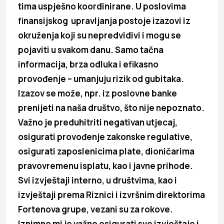
tima uspješno koordinirane. U poslovima
finansijskog upravljanja postoje izazovi iz
okruženja koji su nepredvidivi i mogu se
pojaviti u svakom danu. Samo tačna
informacija, brza odluka i efikasno
provođenje – umanjuju rizik od gubitaka.
Izazov se može, npr. iz poslovne banke
prenijeti na naša društvo, što nije nepoznato.
Važno je preduhitriti negativan utjecaj,
osigurati provođenje zakonske regulative,
osigurati zaposlenicima plate, dioničarima
pravovremenu isplatu, kao i javne prihode.
Svi izvještaji interno, u društvima, kao i
izvještaji prema Riznici i izvršnim direktorima
Fortenova grupe, vezani su za rokove.
Iznimno mi je važno osigurati sve izvještaje i