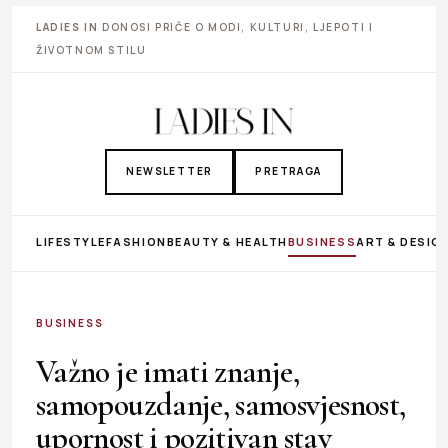
LADIES IN
DONOSI PRIČE O MODI, KULTURI, LJEPOTI I
ŽIVOTNOM STILU
NEWSLETTER
PRETRAGA
LIFESTYLE
FASHION
BEAUTY & HEALTH
BUSINESS
ART & DESIG
BUSINESS
Važno je imati znanje,
samopouzdanje, samosvjesnost,
upornost i pozitivan stav