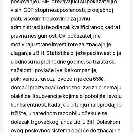
poslovanje u BiH otežavajući su pokazatelji o
visini GDP, stopi nezaposlenosti, prosječnoj
plati, visokim troškovima za javnu
administraciju te odlazak kvalificiranog kadra i
pravna nesigurnost. Ovi pokazatelji ne
motiviraju strane investitore za značajnije
ulaganje u BiH. Statistike bilježe pad investicija
u odnosu na prethodne godine, sa tržišta se,
nažalost, povlače i velike kompanije,
pokrivenost uvoza izvozom je cca 65%,
domaći proizvođači odnosno izvoznici nemaju
olakšice ili subvencije kojima bi poboljšali svoju
konkurentnost. Kada je u pitanju maloprodajno
tržište, u narednom razdoblju očekuje se
dolazak trgovačkog lanca Lidl u BiH. Dolaskom
ovog poslovnog sistema doći će do značajnih