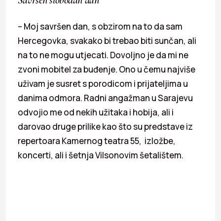
– Moj savršen dan, s obzirom na to da sam
Hercegovka, svakako bi trebao biti sunčan, ali
na to ne mogu utjecati. Dovoljno je da mi ne
zvoni mobitel za buđenje. Ono u čemu najviše
uživam je susret s porodicom i prijateljima u
danima odmora. Radni angažman u Sarajevu
odvojio me od nekih užitaka i hobija, ali i
darovao druge prilike kao što su predstave iz
repertoara Kamernog teatra 55, izložbe,
koncerti, ali i šetnja Vilsonovim šetalištem.