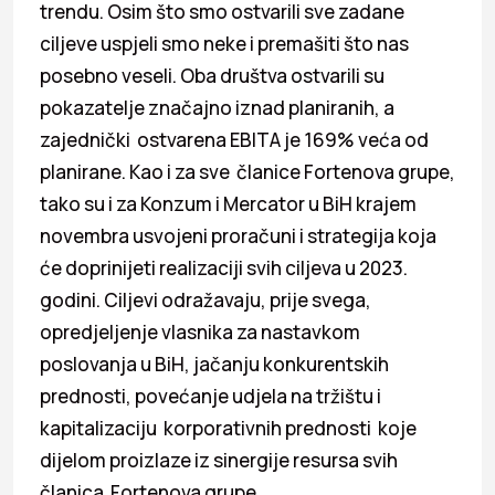
trendu. Osim što smo ostvarili sve zadane
ciljeve uspjeli smo neke i premašiti što nas
posebno veseli. Oba društva ostvarili su
pokazatelje značajno iznad planiranih, a
zajednički ostvarena EBITA je 169% veća od
planirane. Kao i za sve članice Fortenova grupe,
tako su i za Konzum i Mercator u BiH krajem
novembra usvojeni proračuni i strategija koja
će doprinijeti realizaciji svih ciljeva u 2023.
godini. Ciljevi odražavaju, prije svega,
opredjeljenje vlasnika za nastavkom
poslovanja u BiH, jačanju konkurentskih
prednosti, povećanje udjela na tržištu i
kapitalizaciju korporativnih prednosti koje
dijelom proizlaze iz sinergije resursa svih
članica Fortenova grupe.