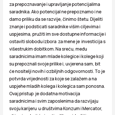
za prepoznavanje i upravljanje potencijalima
saradnika. Ako potencijal ne prepoznamo i ne
damo priliku da se razvije, činimo štetu. Dijeliti
znanje i podsticati saradnike višim ciljevima i
uspjesima, pružiti im sve dostupne informacije i
ostaviti slobodu izbora za mene je investicija s
višestrukim dobitkom. Na sreću, među
saradnicima imam mlade kolegice i kolege koji
su prepoznali svoje prilike i, uvjerena sam, bit
će nositelji novih i ozbiljnih odgovornosti. To je
potvrda vrijednosti za koje se zalažem a na
uspjehe mladih kolega i kolegica sam ponosna.
Ovaj pristup je dodatna motivacija
saradnicima i svim zaposlenima da razvijaju
svoju karijeru u društvima Konzum i Mercator,