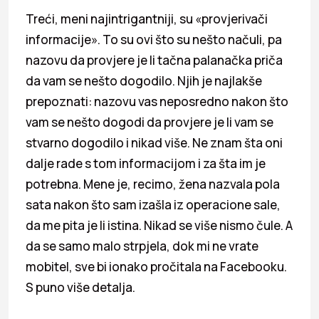
Treći, meni najintrigantniji, su «provjerivači
informacije». To su ovi što su nešto načuli, pa
nazovu da provjere je li tačna palanačka priča
da vam se nešto dogodilo. Njih je najlakše
prepoznati: nazovu vas neposredno nakon što
vam se nešto dogodi da provjere je li vam se
stvarno dogodilo i nikad više. Ne znam šta oni
dalje rade s tom informacijom i za šta im je
potrebna. Mene je, recimo, žena nazvala pola
sata nakon što sam izašla iz operacione sale,
da me pita je li istina. Nikad se više nismo čule. A
da se samo malo strpjela, dok mi ne vrate
mobitel, sve bi ionako pročitala na Facebooku.
S puno više detalja.