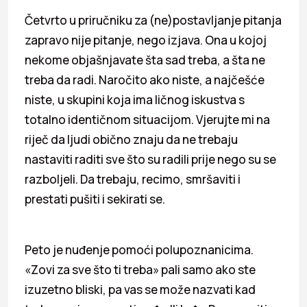
Četvrto u priručniku za (ne)postavljanje pitanja
zapravo nije pitanje, nego izjava. Ona u kojoj
nekome objašnjavate šta sad treba, a šta ne
treba da radi. Naročito ako niste, a najčešće
niste, u skupini koja ima ličnog iskustva s
totalno identičnom situacijom. Vjerujte mi na
riječ da ljudi obično znaju da ne trebaju
nastaviti raditi sve što su radili prije nego su se
razboljeli. Da trebaju, recimo, smršaviti i
prestati pušiti i sekirati se.
Peto je nuđenje pomoći polupoznanicima.
«Zovi za sve što ti treba» pali samo ako ste
izuzetno bliski, pa vas se može nazvati kad