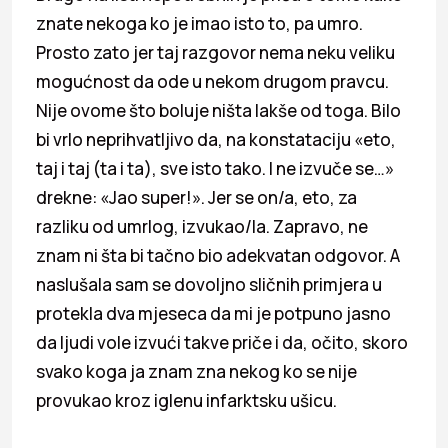
znate nekoga ko je imao isto to, pa umro.
Prosto zato jer taj razgovor nema neku veliku
mogućnost da ode u nekom drugom pravcu.
Nije ovome što boluje ništa lakše od toga. Bilo
bi vrlo neprihvatljivo da, na konstataciju «eto,
taj i taj (ta i ta), sve isto tako. I ne izvuče se…»
drekne: «Jao super!». Jer se on/a, eto, za
razliku od umrlog, izvukao/la. Zapravo, ne
znam ni šta bi tačno bio adekvatan odgovor. A
naslušala sam se dovoljno sličnih primjera u
protekla dva mjeseca da mi je potpuno jasno
da ljudi vole izvući takve priče i da, očito, skoro
svako koga ja znam zna nekog ko se nije
provukao kroz iglenu infarktsku ušicu.