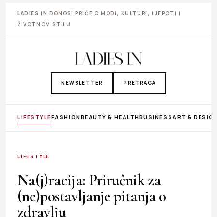
LADIES IN
DONOSI PRIČE O MODI, KULTURI, LJEPOTI I
ŽIVOTNOM STILU
NEWSLETTER
PRETRAGA
LIFESTYLE
FASHION
BEAUTY & HEALTH
BUSINESS
ART & DESIG
LIFESTYLE
Na(j)racija: Priručnik za
(ne)postavljanje pitanja o
zdravlju