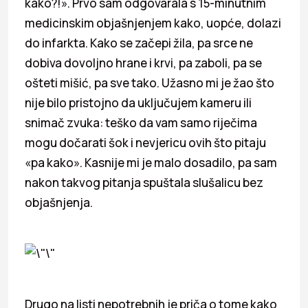
kako?!». Prvo sam odgovarala s 15-minutnim
medicinskim objašnjenjem kako, uopće, dolazi
do infarkta. Kako se začepi žila, pa srce ne
dobiva dovoljno hrane i krvi, pa zaboli, pa se
ošteti mišić, pa sve tako. Užasno mi je žao što
nije bilo pristojno da uključujem kameru ili
snimač zvuka: teško da vam samo riječima
mogu dočarati šok i nevjericu ovih što pitaju
«pa kako». Kasnije mi je malo dosadilo, pa sam
nakon takvog pitanja spuštala slušalicu bez
objašnjenja.
Drugo na listi nepotrebnih je priča o tome kako