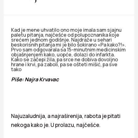
Kad je mene uhvatilo ono moje imala sam sjajnu
paletu pitanja, najčešće od polupoznanika koje
srećem jednom godišnje. Najdraže u sehari
beskorisnih pitanja mi je bilo šokirano «Pa kako?!».
Prvo sam odgovarala sa 15-minutnim medicinskim
objašnjenjem kako, uopće, dolazi do infarkta.
Kako se začepi žila, pa srce ne dobiva dovoljno
hrane i krvi, pa zaboli, pa se ošteti mišić, pa sve
tako
Piše: Najra Krvavac
Najuzaludnija, a najraširenija, rabota je pitati
nekoga kako je. U prolazu, najčešće.