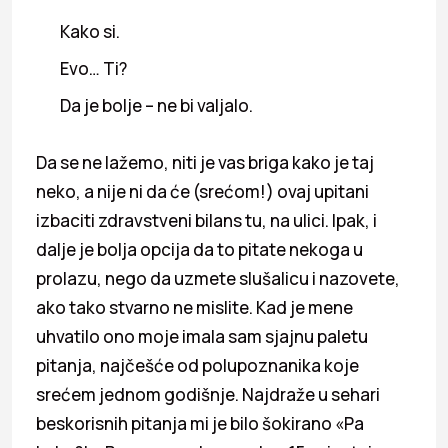
Kako si.
Evo… Ti?
Da je bolje – ne bi valjalo.
Da se ne lažemo, niti je vas briga kako je taj
neko, a nije ni da će (srećom!) ovaj upitani
izbaciti zdravstveni bilans tu, na ulici. Ipak, i
dalje je bolja opcija da to pitate nekoga u
prolazu, nego da uzmete slušalicu i nazovete,
ako tako stvarno ne mislite. Kad je mene
uhvatilo ono moje imala sam sjajnu paletu
pitanja, najčešće od polupoznanika koje
srećem jednom godišnje. Najdraže u sehari
beskorisnih pitanja mi je bilo šokirano «Pa