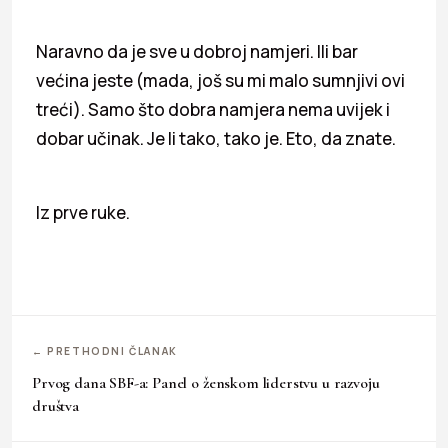
Naravno da je sve u dobroj namjeri. Ili bar
većina jeste (mada, još su mi malo sumnjivi ovi
treći). Samo što dobra namjera nema uvijek i
dobar učinak. Je li tako, tako je. Eto, da znate.
Iz prve ruke.
← PRETHODNI ČLANAK
Prvog dana SBF-a: Panel o ženskom liderstvu u razvoju
društva