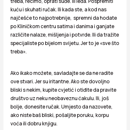
treba, recimo, oprati suđe. Ili leđa. Pospremiti
kuću i skuhati ručak. Ili kada ste, a kod nas
najčešće to najpotrebnije, spremni da hodate
po Kliničkom centru satima i danima i ganjate
različite nalaze, mišljenja i potvrde. Ili da tražite
specijaliste po bijelom svijetu. Jer to je «sve što
treba».
Ako ikako možete, savladajte se da ne radite
ove stvari. Jer su iritantne. Ako ste dovoljno
bliski s nekim, kupite cvjetić i otiđite da pravite
društvo uz neku neobaveznu ćakulu. Ili, još
bolje, donesite ručak. Umjesto da nazovete,
ako niste baš bliski, pošaljite poruku, korpu
voća ili dobru knjigu.