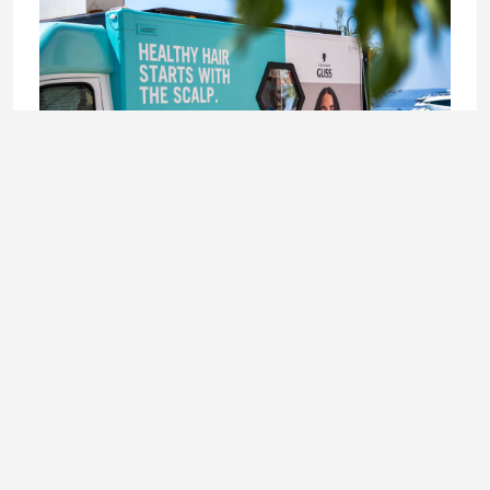
BEAUTY
Schwarzkopf Hair Lab karavan stiže u Sarajevo –
besplatno stilizovanje kose 8. i 9. augusta
6. August 2026.