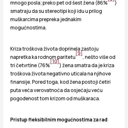
mnogo posla; preko pet od šest žena (86%
)
smatraju da su stereotipi koji idu u prilog
muškarcima prepreka jednakim
mogućnostima.
Kriza troškova života doprinela zastoju
[9]
napretka ka rodnom paritetu
, nešto više od
[10]
tri četvrtine (76%
) žena smatra da je kriza
troškova života negativno uticala na njihove
finansije. Pored toga, kod žena postoji četiri
puta veća verovatnoća da osjećaju veću
pogođenost tom krizom od muškaraca.
Pristup fleksibilnim mogućnostima za rad