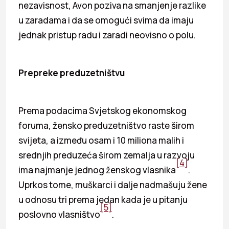
nezavisnost, Avon poziva na smanjenje razlike
u zaradama i da se omogući svima da imaju
jednak pristup radu i zaradi neovisno o polu.
Prepreke preduzetništvu
Prema podacima Svjetskog ekonomskog
foruma, žensko preduzetništvo raste širom
svijeta, a između osam i 10 miliona malih i
srednjih preduzeća širom zemalja u razvoju
[4]
ima najmanje jednog ženskog vlasnika
.
Uprkos tome, muškarci i dalje nadmašuju žene
u odnosu tri prema jedan kada je u pitanju
[5]
poslovno vlasništvo
.