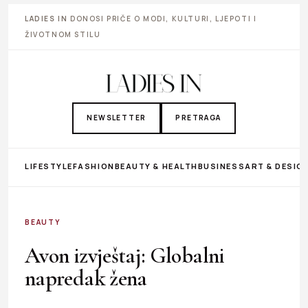
LADIES IN
DONOSI PRIČE O MODI, KULTURI, LJEPOTI I
ŽIVOTNOM STILU
NEWSLETTER
PRETRAGA
LIFESTYLE
FASHION
BEAUTY & HEALTH
BUSINESS
ART & DESIG
BEAUTY
Avon izvještaj: Globalni
napredak žena