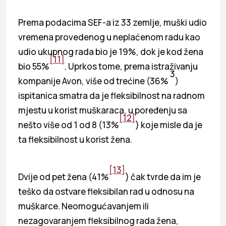
Prema podacima SEF-a iz 33 zemlje, muški udio
vremena provedenog u neplaćenom radu kao
udio ukupnog rada bio je 19%, dok je kod žena
[11]
bio 55%
. Uprkos tome, prema istraživanju
3
kompanije Avon, više od trećine (36%
)
ispitanica smatra da je fleksibilnost na radnom
mjestu u korist muškaraca, u poređenju sa
[12]
nešto više od 1 od 8 (13%
) koje misle da je
ta fleksibilnost u korist žena.
[13]
Dvije od pet žena (41%
) čak tvrde da im je
teško da ostvare fleksibilan rad u odnosu na
muškarce. Neomogućavanjem ili
nezagovaranjem fleksibilnog rada žena,