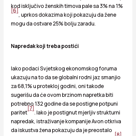
kod isključivo ženskih timova pale sa 3% na 1%
[6]
, uprkos dokazima koji pokazuju da žene
mogu da ostvare 25% bolju zaradu.
Napredak koji treba postići
Iako podaci Svjetskog ekonomskog foruma
ukazuju na to da se globalni rodni jaz smanjio
za 68,1% u protekloj godini, oni takođe
sugerišu da će ovom brzinom napretka biti
potrebno 132 godine da se postigne potpuni
[7]
paritet
. Iako je postignut mjerljiv strukturni
napredak, istraživanje kompanije Avon otkriva
da iskustva žena pokazuju da je preostalo
[8]