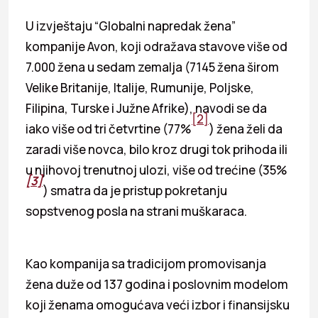
U izvještaju “Globalni napredak žena”
kompanije Avon, koji odražava stavove više od
7.000 žena u sedam zemalja (7145 žena širom
Velike Britanije, Italije, Rumunije, Poljske,
Filipina, Turske i Južne Afrike), navodi se da
[2]
iako više od tri četvrtine (77%
) žena želi da
zaradi više novca, bilo kroz drugi tok prihoda ili
u njihovoj trenutnoj ulozi, više od trećine (35%
[3]
) smatra da je pristup pokretanju
sopstvenog posla na strani muškaraca.
Kao kompanija sa tradicijom promovisanja
žena duže od 137 godina i poslovnim modelom
koji ženama omogućava veći izbor i finansijsku