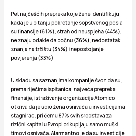
Pet najčešćih prepreka koje žene identifikuju
kada je u pitanju pokretanje sopstvenog posla
su finansije (61%), strah od neuspjeha (44%),
ne znaju odakle da počnu (36%), nedostatak
znanja na tržištu (34%) i nepostojanje
povjerenja (33%).
U skladu sa saznanjima kompanije Avon da su,
prema riječima ispitanica, najveća prepreka
finansije, istraživanje organizacije Atomico
otkriva da je udio žena osnivača u investicijama
stagnirao, pri čemu 87% svih sredstava za
rizični kapital u Evropi prikupljaju samo muški
timovi osnivača. Alarmantno je da su investicije