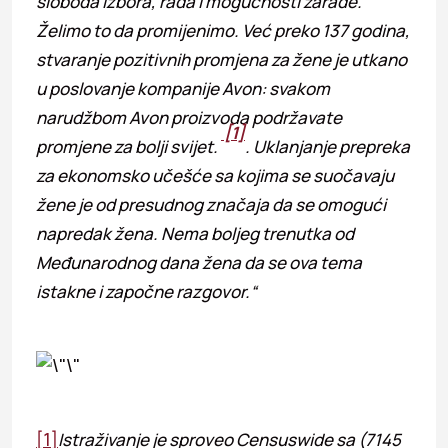
sloboda izbora, rada i mogućnosti zarade.
Želimo to da promijenimo. Već preko 137 godina,
stvaranje pozitivnih promjena za žene je utkano
u poslovanje kompanije Avon: svakom
narudžbom Avon proizvoda podržavate
[1]
promjene za bolji svijet.
. Uklanjanje prepreka
za ekonomsko učešće sa kojima se suočavaju
žene je od presudnog značaja da se omogući
napredak žena. Nema boljeg trenutka od
Međunarodnog dana žena da se ova tema
istakne i započne razgovor.“
[1]
Istraživanje je sproveo Censuswide sa (7145