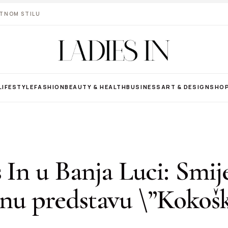
VOTNOM STILU
LIFESTYLE
FASHION
BEAUTY & HEALTH
BUSINESS
ART & DESIGN
SHO
 In u Banja Luci: Smij
nu predstavu \”Kokoš