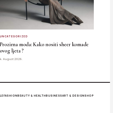
UNCATEGORIZED
Prozirna moda: Kako nositi sheer komade
ovog ljeta ?
4. August 2026.
LE
FASHION
BEAUTY & HEALTH
BUSINESS
ART & DESIGN
SHOP