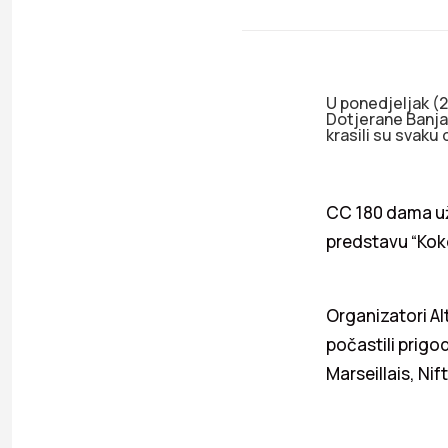
U ponedjeljak (2
Dotjerane Banja
krasili su svak
CC 180 dama už
predstavu “Kok
Organizatori Al
počastili prigo
Marseillais, Nif