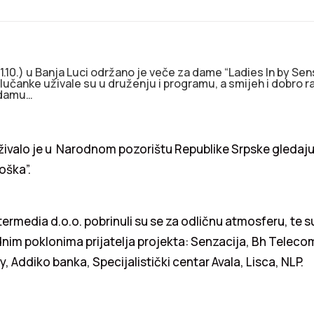
1.10.) u Banja Luci održano je veče za dame “Ladies In by Sen
lučanke uživale su u druženju i programu, a smijeh i dobro 
u damu…
ivalo je u Narodnom pozorištu Republike Srpske gledaj
oška”.
termedia d.o.o. pobrinuli su se za odličnu atmosferu, te 
dnim poklonima prijatelja projekta: Senzacija, Bh Telecom
ty, Addiko banka, Specijalistički centar Avala, Lisca, NLP.