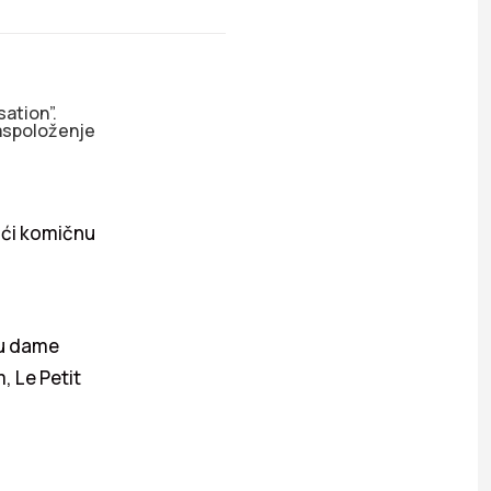
sation”.
raspoloženje
ući komičnu
su dame
, Le Petit