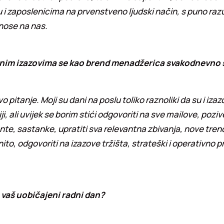
u i zaposlenicima na prvenstveno ljudski način, s puno raz
nose na nas.
vnim izazovima se kao brend menadžerica svakodnevno
 pitanje. Moji su dani na poslu toliko raznoliki da su i izazo
ji, ali uvijek se borim stići odgovoriti na sve mailove, poziv
te, sastanke, upratiti sva relevantna zbivanja, nove tren
enito, odgovoriti na izazove tržišta, strateški i operativno pr
 vaš uobičajeni radni dan?