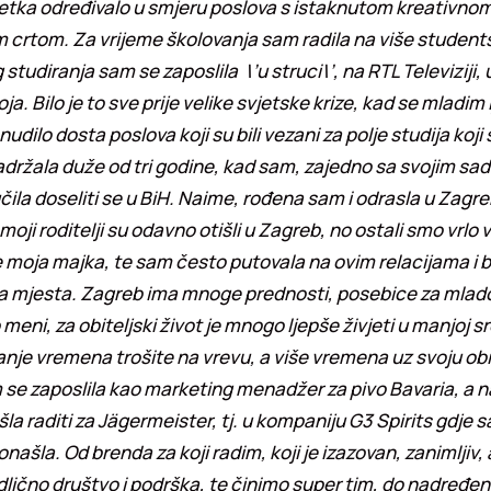
tka određivalo u smjeru poslova s istaknutom kreativnom
 crtom. Za vrijeme školovanja sam radila na više students
studiranja sam se zaposlila \’u struci\’, na RTL Televiziji, 
a. Bilo je to sve prije velike svjetske krize, kad se mladim 
udilo dosta poslova koji su bili vezani za polje studija koji
držala duže od tri godine, kad sam, zajedno sa svojim sa
ila doseliti se u BiH. Naime, rođena sam i odrasla u Zagre
moji roditelji su odavno otišli u Zagreb, no ostali smo vrlo v
e moja majka, te sam često putovala na ovim relacijama i
ja mjesta. Zagreb ima mnoge prednosti, posebice za mlado
 meni, za obiteljski život je mnogo ljepše živjeti u manjoj sr
je vremena trošite na vrevu, a više vremena uz svoju obit
 se zaposlila kao marketing menadžer za pivo Bavaria, a 
a raditi za Jägermeister, tj. u kompaniju G3 Spirits gdje s
onašla. Od brenda za koji radim, koji je izazovan, zanimljiv, 
dlično društvo i podrška, te činimo super tim, do nadređeni