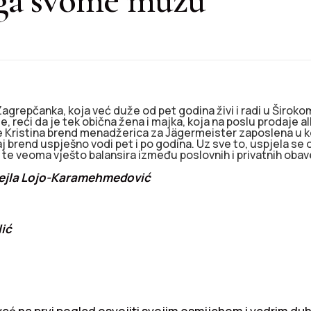
grepčanka, koja već duže od pet godina živi i radi u Širokom
e, reći da je tek obična žena i majka, koja na poslu prodaje al
 je Kristina brend menadžerica za Jägermeister zaposlena u 
aj brend uspješno vodi pet i po godina. Uz sve to, uspjela se 
 te veoma vješto balansira između poslovnih i privatnih oba
Lejla Lojo-Karamehmedović
lić