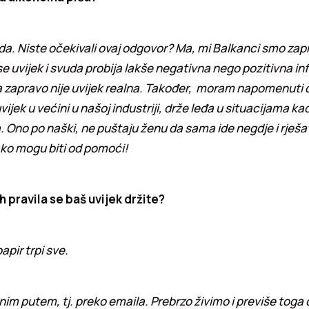
a. Niste očekivali ovaj odgovor? Ma, mi Balkanci smo zapr
se uvijek i svuda probija lakše negativna nego pozitivna in
ja zapravo nije uvijek realna. Također, moram napomenuti 
uvijek u većini u našoj industriji, drže leđa u situacijama k
 Ono po naški, ne puštaju ženu da sama ide negdje i rješav
ako mogu biti od pomoći!
h pravila se baš uvijek držite?
apir trpi sve.
nim putem, tj. preko emaila. Prebrzo živimo i previše toga