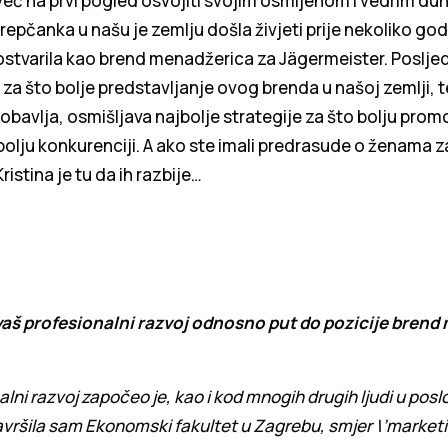
 već na prvi pogled osvojiti svojim osmijehom i vedrim d
pčanka u našu je zemlju došla živjeti prije nekoliko godi
stvarila kao brend menadžerica za Jägermeister. Posljedn
 za što bolje predstavljanje ovog brenda u našoj zemlji, t
obavlja, osmišljava najbolje strategije za što bolju promo
olju konkurenciji. A ako ste imali predrasude o ženama 
Kristina je tu da ih razbije…
vaš profesionalni razvoj odnosno put do pozicije bren
lni razvoj započeo je, kao i kod mnogih drugih ljudi u pos
avršila sam Ekonomski fakultet u Zagrebu, smjer \’marketin