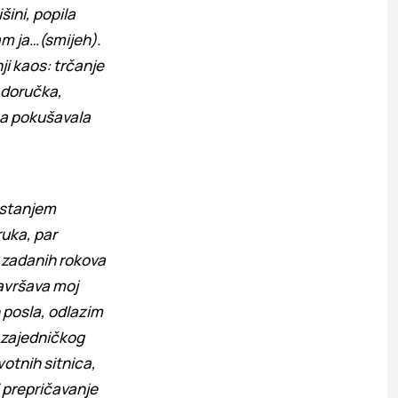
šini, popila
isam ja…(smijeh).
i kaos: trčanje
 doručka,
 a pokušavala
istanjem
ruka, par
 zadanih rokova
završava moj
 posla, odlazim
 zajedničkog
votnih sitnica,
i prepričavanje