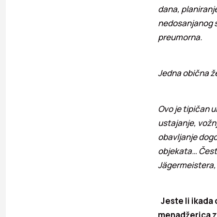
dana, planiranje
nedosanjanog sn
preumorna.
Jedna obična že
Ovo je tipičan u
ustajanje, vožn
obavljanje dogo
objekata… Često
Jägermeistera, 
Jeste li ikada 
menadžerica z