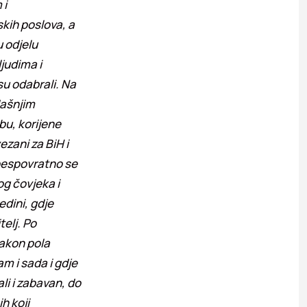
 i
kih poslova, a
u odjelu
ljudima i
 su odabrali. Na
dašnjim
bu, korijene
ezani za BiH i
 bespovratno se
g čovjeka i
edini, gdje
elj. Po
nakon pola
am i sada i gdje
ali i zabavan, do
h koji