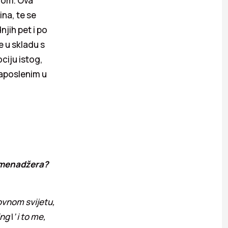
uhom. Ova
na, te se
jih pet i po
e u skladu s
ciju istog,
zaposlenim u
d menadžera?
lovnom svijetu,
g\’ i to me,