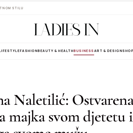
VOTNOM STILU
LIFESTYLE
FASHION
BEAUTY & HEALTH
BUSINESS
ART & DESIGN
SHO
na Naletilić: Ostvaren
ja majka svom djetetu i
ga svome mužu