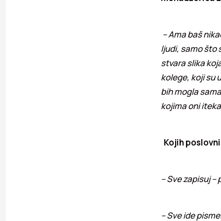
– Ama baš nikad
ljudi, samo što 
stvara slika ko
kolege, koji su 
bih mogla sama.
kojima oni itek
Kojih poslovni
– Sve zapisuj – p
– Sve ide pisme