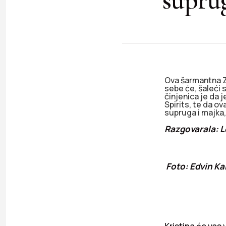
Ova šarmantna Za
sebe će, šaleći s
činjenica je da
Spirits, te da ov
supruga i majka,
Razgovarala: 
Foto: Edvin Ka