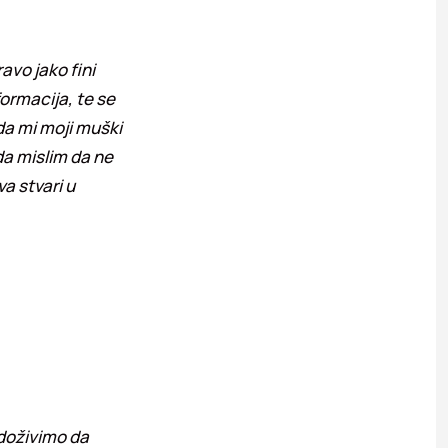
avo jako fini
formacija, te se
da mi moji muški
ada mislim da ne
a stvari u
 doživimo da