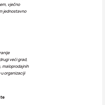
ežem, vječno
sam jednostavno
ranije
drugi veći grad,
a, maloprodajnih
u organizaciji
ste