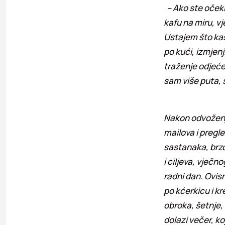
– Ako ste očeki
kafu na miru, vj
Ustajem što kas
po kući, izmjen
traženje odjeće
sam više puta, 
Nakon odvoženja
mailova i pregl
sastanaka, brzo
i ciljeva, vječ
radni dan. Ovis
po kćerkicu i k
obroka, šetnje, 
dolazi večer, k