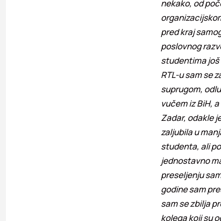
nekako, od poče
organizacijskom
pred kraj samog 
poslovnog razvoj
studentima još n
RTL-u sam se za
suprugom, odluč
vučem iz BiH, a 
Zadar, odakle j
zaljubila u man
studenta, ali po
jednostavno man
preseljenju sam
godine sam prešl
sam se zbilja pr
kolega koji su o