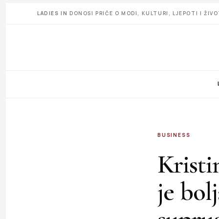
LADIES IN
DONOSI PRIČE O MODI, KULTURI, LJEPOTI I ŽI
BUSINESS
Kristi
je bol
supru