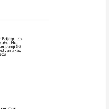
 Brijegu, za
kohol. No,
kompaniji G3
ostvariti kao
veza