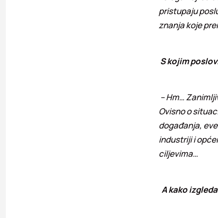
pristupaju posl
znanja koje pre
S kojim poslo
– Hm… Zanimljivo
Ovisno o situaci
događanja, even
industriji i opć
ciljevima…
A kako izgleda