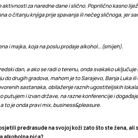
 aktivnosti za naredne dane i slično. Poprilično kasno lij
a o čitanju knjiga prije spavanja ili nečeg sličnoga, jer 
na i majka, koja na poslu prodaje alkohol… (smijeh).
redski dan, a ako se radi o terenu, onda svakako uključuje 
ju do drugih gradova, mahom je to Sarajevo, Banja Luka ili 
vorenih sastanaka, obilaženje raznih ugostiteljskih lokal
 putujem i izvan države, na razne konferencije i događaje 
a to je onda pravi mix, business&pleasure.
osjetili predrasude na svojoj koži zato što ste žena, ali 
a alkoholna pića?