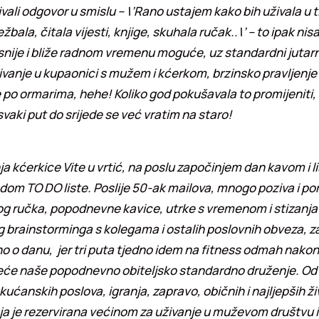
vali odgovor u smislu – \’Rano ustajem kako bih uživala u ti
ežbala, čitala vijesti, knjige, skuhala ručak..\’ – to ipak n
nije i bliže radnom vremenu moguće, uz standardni jutarnj
jivanje u kupaonici s mužem i kćerkom, brzinsko pravljenje
 po ormarima, hehe! Koliko god pokušavala to promijeniti,
svaki put do srijede se već vratim na staro!
 kćerkice Vite u vrtić, na poslu započinjem dan kavom i l
edom TO DO liste. Poslije 50-ak mailova, mnogo poziva i po
g ručka, popodnevne kavice, utrke s vremenom i stizanja
nog brainstorminga s kolegama i ostalih poslovnih obveza, 
no o danu, jer tri puta tjedno idem na fitness odmah nakon
reće naše popodnevno obiteljsko standardno druženje. Od
kućanskih poslova, igranja, zapravo, običnih i najljepših ži
oja je rezervirana većinom za uživanje u muževom društvu 