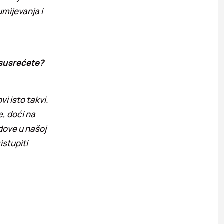
umijevanja i
 susrećete?
vi isto takvi.
e, doći na
dove u našoj
istupiti