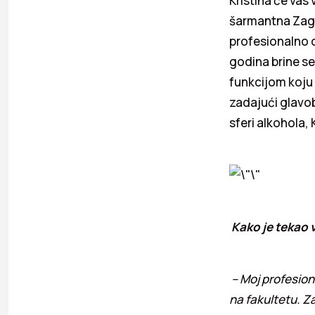
Kristina će vas
šarmantna Zagre
profesionalno o
godina brine se
funkcijom koju 
zadajući glavob
sferi alkohola, 
Kako je tekao 
– Moj profesiona
na fakultetu. Z