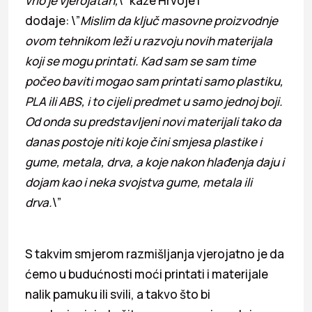
vrlo je vjerojatan,
\” kaže Hrvoje i
dodaje: \”
Mislim da ključ masovne proizvodnje
ovom tehnikom leži u razvoju novih materijala
koji se mogu printati. Kad sam se sam time
počeo baviti mogao sam printati samo plastiku,
PLA ili ABS, i to cijeli predmet u samo jednoj boji.
Od onda su predstavljeni novi materijali tako da
danas postoje niti koje čini smjesa plastike i
gume, metala, drva, a koje nakon hlađenja daju i
dojam kao i neka svojstva gume, metala ili
drva.
\”
S takvim smjerom razmišljanja vjerojatno je da
ćemo u budućnosti moći printati i materijale
nalik pamuku ili svili, a takvo što bi