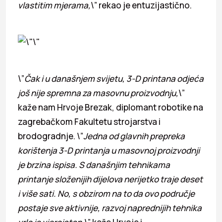
vlastitim mjerama,
\” rekao je entuzijastično.
\”
Čak i u današnjem svijetu, 3-D printana odjeća
još nije spremna za masovnu proizvodnju,
\”
kaže nam Hrvoje Brezak, diplomant robotike na
zagrebačkom Fakultetu strojarstva i
brodogradnje. \”
J
edna od glavnih prepreka
korištenja 3-D printanja u masovnoj proizvodnji
je brzina ispisa. S današnjim tehnikama
printanje složenijih dijelova nerijetko traje deset
i više sati. No, s obzirom na to da ovo područje
postaje sve aktivnije, razvoj naprednijih tehnika