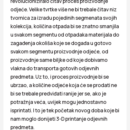
revolucioniziralo čitav proces proizvodnje
odjeće. Velike tvrtke više ne bi trebale čitav niz
tvornica za izradu pojedinih segmenata svojih
kolekcija, količina otpada bi se znatno smanjila
u svakom segmentu od otpadaka materijala do
zagađenja okoliša koje se događa u gotovo
svakom segmentu proizvodnje odjeće, od
proizvodnje same biljke od koje dobivamo
vlakna do transporta gotovih odjevnih
predmeta. Uz to, i proces proizvodnje bi se
ubrzao, a količine odjeće koja će se prodati ne
bi se trebale predviđati ranije jer se, ako je
potražnja veća, uvijek mogu jednostavno
isprintati. I to je tek početak novog doba koje bi
nam moglo donijeti 3-D printanje odjevnih
predmeta.