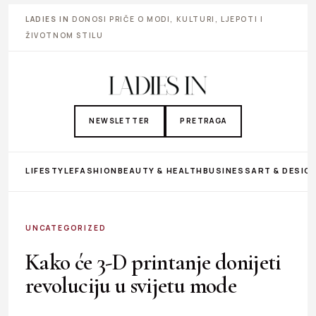
LADIES IN
DONOSI PRIČE O MODI, KULTURI, LJEPOTI I
ŽIVOTNOM STILU
NEWSLETTER
PRETRAGA
LIFESTYLE
FASHION
BEAUTY & HEALTH
BUSINESS
ART & DESIG
UNCATEGORIZED
Kako će 3-D printanje donijeti
revoluciju u svijetu mode