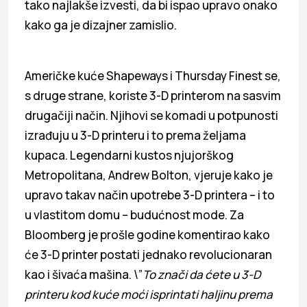
tako najlakše izvesti, da bi ispao upravo onako
kako ga je dizajner zamislio.
Američke kuće Shapeways i Thursday Finest se,
s druge strane, koriste 3-D printerom na sasvim
drugačiji način. Njihovi se komadi u potpunosti
izrađuju u 3-D printeru i to prema željama
kupaca. Legendarni kustos njujorškog
Metropolitana, Andrew Bolton, vjeruje kako je
upravo takav način upotrebe 3-D printera – i to
u vlastitom domu – budućnost mode. Za
Bloomberg je prošle godine komentirao kako
će 3-D printer postati jednako revolucionaran
kao i šivaća mašina. \”
To znači da ćete u 3-D
printeru kod kuće moći isprintati haljinu prema