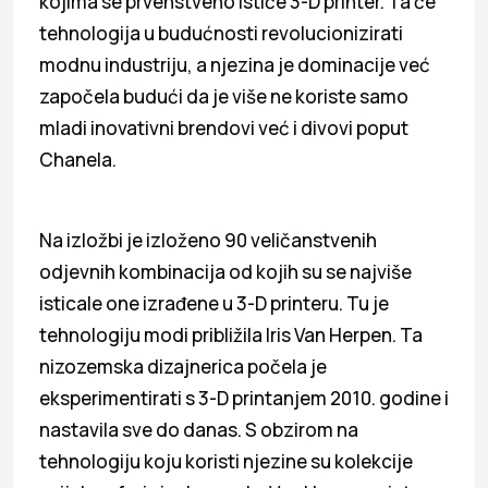
kojima se prvenstveno ističe 3-D printer. Ta će
tehnologija u budućnosti revolucionizirati
modnu industriju, a njezina je dominacije već
započela budući da je više ne koriste samo
mladi inovativni brendovi već i divovi poput
Chanela.
Na izložbi je izloženo 90 veličanstvenih
odjevnih kombinacija od kojih su se najviše
isticale one izrađene u 3-D printeru. Tu je
tehnologiju modi približila Iris Van Herpen. Ta
nizozemska dizajnerica počela je
eksperimentirati s 3-D printanjem 2010. godine i
nastavila sve do danas. S obzirom na
tehnologiju koju koristi njezine su kolekcije