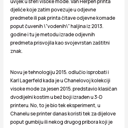
uvijek u sferi visoke mode. Van Herpen printa
djeliće koje zatim povezuje u odjevne
predmete ili pak printa čitave odjevne komade
poput čuvenih \”vodenih\” haljina iz 2013.
godine i tu je metodu izrade odjevnih
predmeta prisvojila kao svojevrstan zaštitni
znak.
Novu je tehnologiju 2015. odlučio isprobati i
Karl Lagerfeld kada je u Chanelovoj kolekciji
visoke mode za jesen 2015. predstavio klasičan
dvodijelni kostim u bež boji izrađen u 3-D
printeru. No, to je bio tek eksperiment, u
Chanelu se printer danas koristi tek za dijelove
poput gumbiju ili nekog drugog pribora koji je