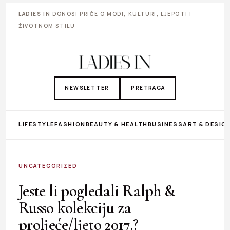
LADIES IN
DONOSI PRIČE O MODI, KULTURI, LJEPOTI I
ŽIVOTNOM STILU
NEWSLETTER
PRETRAGA
LIFESTYLE
FASHION
BEAUTY & HEALTH
BUSINESS
ART & DESIG
UNCATEGORIZED
Jeste li pogledali Ralph &
Russo kolekciju za
proljeće/ljeto 2017.?