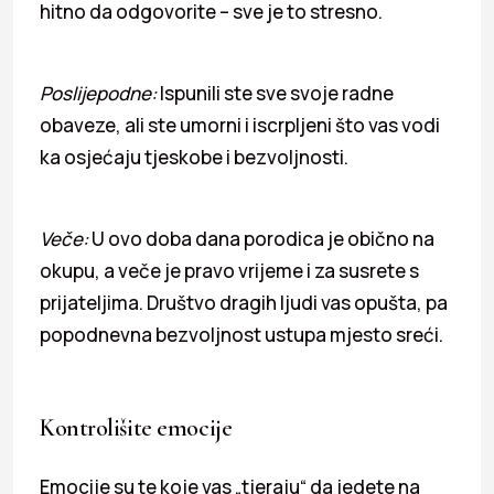
hitno da odgovorite – sve je to stresno.
Poslijepodne:
Ispunili ste sve svoje radne
obaveze, ali ste umorni i iscrpljeni što vas vodi
ka osjećaju tjeskobe i bezvoljnosti.
Veče:
U ovo doba dana porodica je obično na
okupu, a veče je pravo vrijeme i za susrete s
prijateljima. Društvo dragih ljudi vas opušta, pa
popodnevna bezvoljnost ustupa mjesto sreći.
Kontrolišite emocije
Emocije su te koje vas „tjeraju“ da jedete na