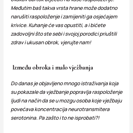
Međutim baš takva vrsta hrane može dodatno
narušiti raspoloženje i zamijeniti ga osjećajem
krivice. Kuhanje će vas opustiti, a i bićete
zadovoljni što ste sebi i svojoj porodici priuštili
zdrav i ukusan obrok, vjerujte nam!
Između obroka i malo vježbanja
Do danas je objavljeno mnogo istraživanja koja
su pokazale da vježbanje popravlja raspoloženje
ljudi na način da se u mozgu osoba koje vježbaju
povećava koncentracija neurotransmitera
serotonina. Pa zašto i to ne isprobati?!