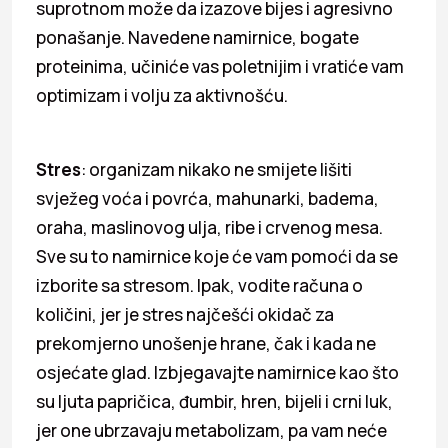
suprotnom može da izazove bijes i agresivno
ponašanje. Navedene namirnice, bogate
proteinima, učiniće vas poletnijim i vratiće vam
optimizam i volju za aktivnošću.
Stres
: organizam nikako ne smijete lišiti
svježeg voća i povrća, mahunarki, badema,
oraha, maslinovog ulja, ribe i crvenog mesa.
Sve su to namirnice koje će vam pomoći da se
izborite sa stresom. Ipak, vodite računa o
količini, jer je stres najčešći okidač za
prekomjerno unošenje hrane, čak i kada ne
osjećate glad. Izbjegavajte namirnice kao što
su ljuta papričica, đumbir, hren, bijeli i crni luk,
jer one ubrzavaju metabolizam, pa vam neće