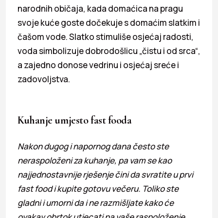
narodnih običaja, kada domaćica na pragu
svoje kuće goste dočekuje s domaćim slatkim i
čašom vode. Slatko stimuliše osjećaj radosti,
voda simbolizuje dobrodošlicu „čistu i od srca“,
a zajedno donose vedrinu i osjećaj sreće i
zadovoljstva.
Kuhanje umjesto fast fooda
Nakon dugog i napornog dana često ste
neraspoloženi za kuhanje, pa vam se kao
najjednostavnije rješenje čini da svratite u prvi
fast food i kupite gotovu večeru. Toliko ste
gladni i umorni da i ne razmišljate kako će
ovakav obrtok utjecati na vaše raspoloženje.