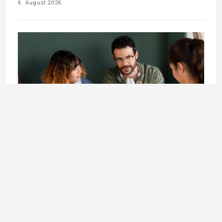
6. August 2026.
LIFESTYLE
Doktorandica Enisa Mekić: Učenje koje otvara vrata
budućnosti
3. August 2026.