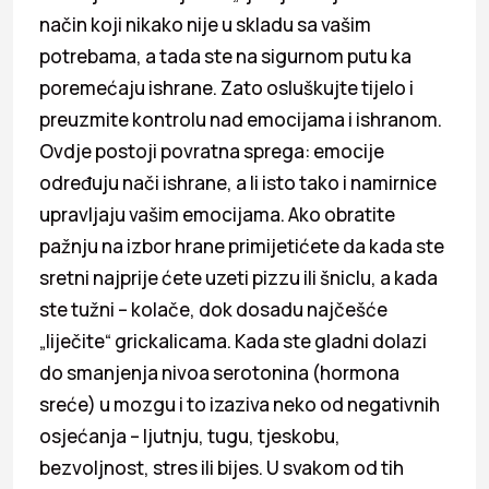
način koji nikako nije u skladu sa vašim
potrebama, a tada ste na sigurnom putu ka
poremećaju ishrane. Zato osluškujte tijelo i
preuzmite kontrolu nad emocijama i ishranom.
Ovdje postoji povratna sprega: emocije
određuju nači ishrane, a li isto tako i namirnice
upravljaju vašim emocijama. Ako obratite
pažnju na izbor hrane primijetićete da kada ste
sretni najprije ćete uzeti pizzu ili šniclu, a kada
ste tužni – kolače, dok dosadu najčešće
„liječite“ grickalicama. Kada ste gladni dolazi
do smanjenja nivoa serotonina (hormona
sreće) u mozgu i to izaziva neko od negativnih
osjećanja – ljutnju, tugu, tjeskobu,
bezvoljnost, stres ili bijes. U svakom od tih