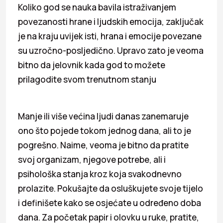
Koliko god se nauka bavila istraživanjem
povezanosti hrane i ljudskih emocija, zaključak
je na kraju uvijek isti, hrana i emocije povezane
su uzročno-posljedično. Upravo zato je veoma
bitno da jelovnik kada god to možete
prilagodite svom trenutnom stanju
Manje ili više većina ljudi danas zanemaruje
ono što pojede tokom jednog dana, ali to je
pogrešno. Naime, veoma je bitno da pratite
svoj organizam, njegove potrebe, ali i
psihološka stanja kroz koja svakodnevno
prolazite. Pokušajte da osluškujete svoje tijelo
i definišete kako se osjećate u određeno doba
dana. Za početak papir i olovku u ruke, pratite,