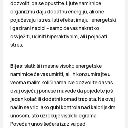
dozvoliti da se opustite. Ljute namirnice
organizmu daju dodatnu energiju, ali one
pojačavaju i stres. Isti efekat imaju i energetski
i gazirani napici – samo će vas nakratko
osvježiti, učiniti hiperaktivnim, ali i pojačati
stres.
Bijes
: slatkiši i masne visoko energetske
namirnice će vas umiriti, ali ih konzumirajte u
veoma malim količinama. Ne dozvolite da vas
ovaj osjećaj ponese i navede da pojedete još
jedan kolač ili dodatni komad trapista. Na ovaj
način se vrlo lako gubi kontrola nad kalorijskim
unosom, što uzrokuje višak kilograma.
Povećan unos šećera izaziva pad