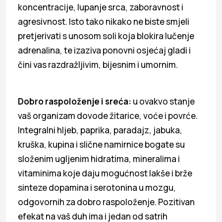
koncentracije, lupanje srca, zaboravnost i
agresivnost. Isto tako nikako ne biste smjeli
pretjerivati s unosom soli koja blokira lučenje
adrenalina, te izaziva ponovni osjećaj gladi i
čini vas razdražljivim, bijesnim i umornim.
Dobro raspoloženje i sreća:
u ovakvo stanje
vaš organizam dovode žitarice, voće i povrće.
Integralni hljeb, paprika, paradajz, jabuka,
kruška, kupina i slične namirnice bogate su
složenim ugljenim hidratima, mineralima i
vitaminima koje daju mogućnost lakše i brže
sinteze dopamina i serotonina u mozgu,
odgovornih za dobro raspoloženje. Pozitivan
efekat na vaš duh ima i jedan od satrih