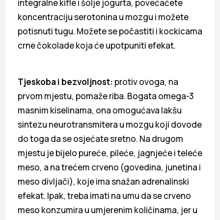
integralne kifle i šolje jogurta, povećaćete
koncentraciju serotonina u mozgu i možete
potisnuti tugu. Možete se počastiti i kockicama
crne čokolade koja će upotpuniti efekat.
Tjeskoba i bezvoljnost:
protiv ovoga, na
prvom mjestu, pomaže riba. Bogata omega-3
masnim kiselinama, ona omogućava lakšu
sintezu neurotransmitera u mozgu koji dovode
do toga da se osjećate sretno. Na drugom
mjestu je bijelo pureće, pileće, jagnjeće i teleće
meso, a na trećem crveno (govedina, junetina i
meso divljači), koje ima snažan adrenalinski
efekat. Ipak, treba imati na umu da se crveno
meso konzumira u umjerenim količinama, jer u