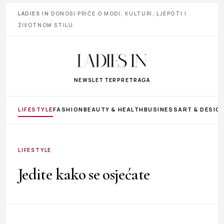
LADIES IN
DONOSI PRIČE O MODI, KULTURI, LJEPOTI I
ŽIVOTNOM STILU
NEWSLETTER
PRETRAGA
LIFESTYLE
FASHION
BEAUTY & HEALTH
BUSINESS
ART & DESIG
LIFESTYLE
Jedite kako se osjećate