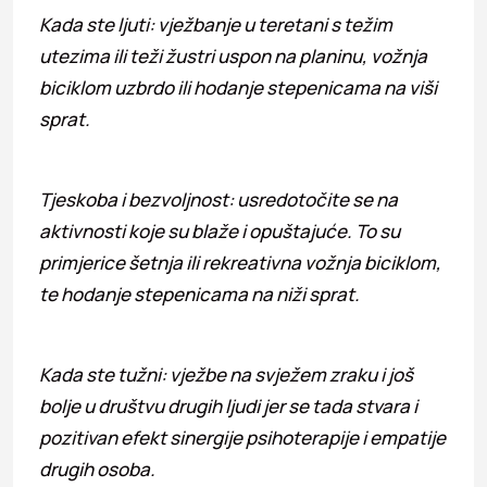
Kada ste ljuti: vježbanje u teretani s težim
utezima ili teži žustri uspon na planinu, vožnja
biciklom uzbrdo ili hodanje stepenicama na viši
sprat.
Tjeskoba i bezvoljnost: usredotočite se na
aktivnosti koje su blaže i opuštajuće. To su
primjerice šetnja ili rekreativna vožnja biciklom,
te hodanje stepenicama na niži sprat.
Kada ste tužni: vježbe na svježem zraku i još
bolje u društvu drugih ljudi jer se tada stvara i
pozitivan efekt sinergije psihoterapije i empatije
drugih osoba.