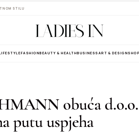
VOTNOM STILU
LIFESTYLE
FASHION
BEAUTY & HEALTH
BUSINESS
ART & DESIGN
SHO
MANN obuća d.o.o. 
na putu uspjeha