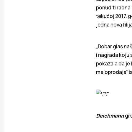
ponuditi radna 
tekućoj 2017. g
jedna nova filija
„Dobar glas naš
i nagrada koju 
pokazala da je 
maloprodaja“ is
Deichmann
gru