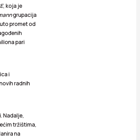
SE
, koja je
mann
grupacija
bruto promet od
lagođenih
iliona pari
ca i
 novih radnih
i. Nadalje,
ćim tržištima,
lanira na