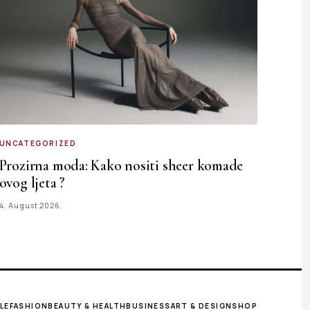
UNCATEGORIZED
Prozirna moda: Kako nositi sheer komade
ovog ljeta ?
4. August 2026.
LE
FASHION
BEAUTY & HEALTH
BUSINESS
ART & DESIGN
SHOP