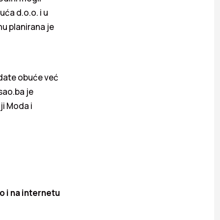
ća d.o.o. i u
nu planirana je
odate obuće već
sao.ba je
ji Moda i
 i na internetu