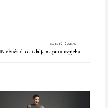
SLJEDEĆI ČLANAK →
buća d.o.o. i dalje na putu uspjeha