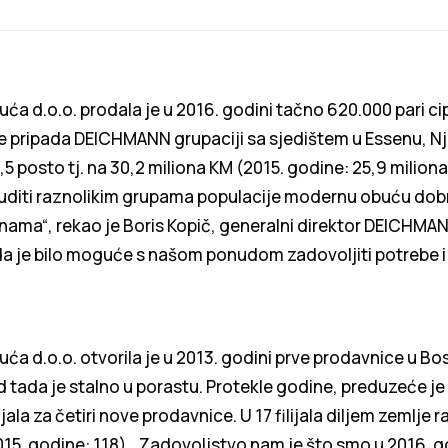
 d.o.o. prodala je u 2016. godini tačno 620.000 pari ci
e pripada DEICHMANN grupaciji sa sjedištem u Essenu, 
,5 posto tj. na 30,2 miliona KM (2015. godine: 25,9 milion
uditi raznolikim grupama populacije modernu obuću dobr
enama“, rekao je Boris Kopič, generalni direktor DEICHMA
a je bilo moguće s našom ponudom zadovoljiti potrebe i 
 d.o.o. otvorila je u 2013. godini prve prodavnice u Bos
d tada je stalno u porastu. Protekle godine, preduzeće j
ijala za četiri nove prodavnice. U 17 filijala diljem zemlje r
15. godine: 118). „Zadovoljstvo nam je što smo u 2016. g