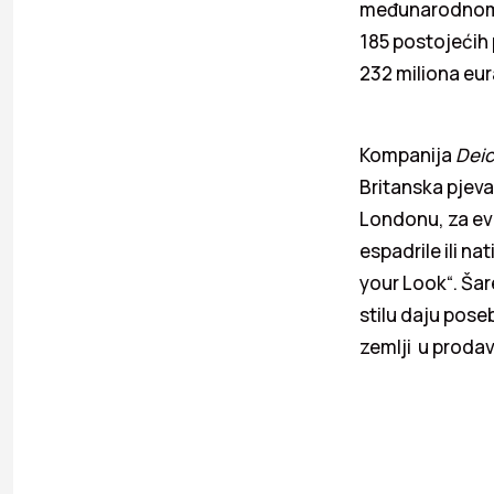
međunarodnom n
185 postojećih
232 miliona eu
Kompanija
Dei
Britanska pjev
Londonu, za evr
espadrile ili n
your Look“. Šar
stilu daju pos
zemlji u proda