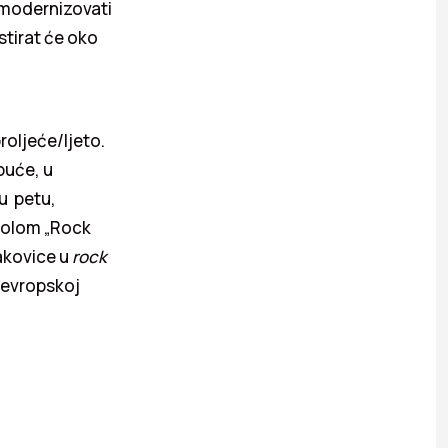
 modernizovati
stirat će oko
oljeće/ljeto.
buće, u
nu petu,
arolom „Rock
zakovice u
rock
 evropskoj