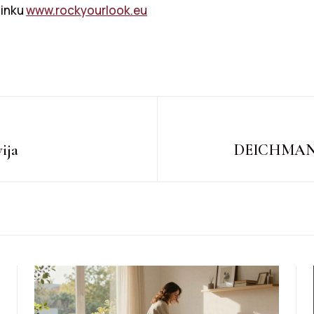
linku
www.rockyourlook.eu
ija
DEICHMANN o