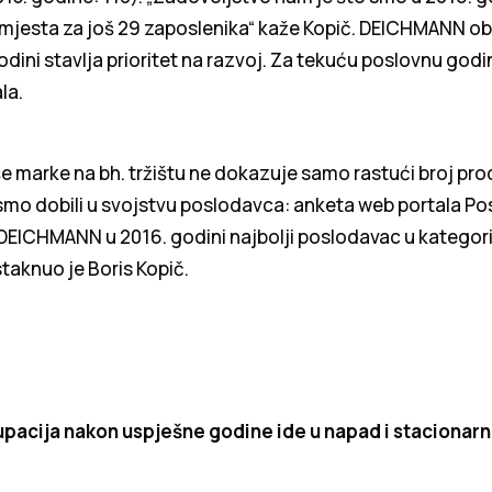
mjesta za još 29 zaposlenika“ kaže Kopič. DEICHMANN obu
odini stavlja prioritet na razvoj. Za tekuću poslovnu godi
la.
e marke na bh. tržištu ne dokazuje samo rastući broj pr
smo dobili u svojstvu poslodavca: anketa web portala Po
DEICHMANN u 2016. godini najbolji poslodavac u kategori
taknuo je Boris Kopič.
pacija nakon uspješne godine ide u napad i stacionarno