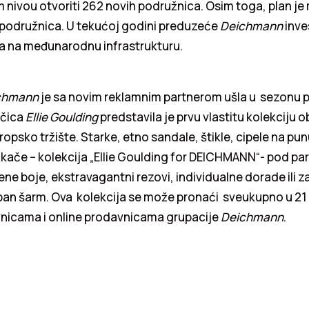
ivou otvoriti 262 novih podružnica. Osim toga, plan je
 podružnica. U tekućoj godini preduzeće
Deichmann
inve
ra na međunarodnu infrastrukturu.
chmann
je sa novim reklamnim partnerom ušla u sezonu pr
ačica
Ellie Goulding
predstavila je prvu vlastitu kolekciju o
opsko tržište. Starke, etno sandale, štikle, cipele na pu
atikače – kolekcija „Ellie Goulding for DEICHMANN“- pod p
ene boje, ekstravagantni rezovi, individualne dorade ili 
eban šarm. Ova kolekcija se može pronaći sveukupno u 21
vnicama i online prodavnicama grupacije
Deichmann
.