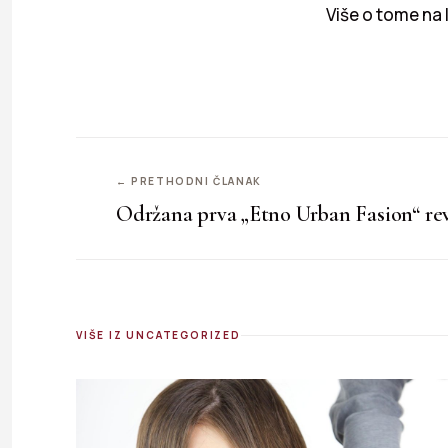
Više o tome na 
← PRETHODNI ČLANAK
Održana prva „Etno Urban Fasion“ rev
VIŠE IZ UNCATEGORIZED