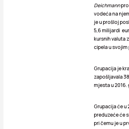
Deichmann
pro
vodeća na njem
je u prošloj po
5,6 milijardi e
kursnih valuta 
cipela u svoji
Grupacija je kr
zapošljavala 38
mjesta u 2016. 
Grupacija će u 2
preduzeće će s
pri čemu je u p