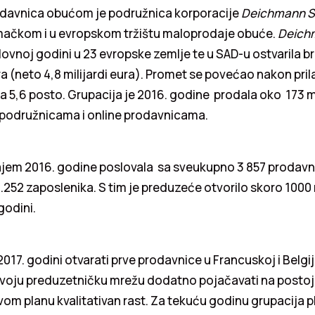
davnica obućom je podružnica korporacije
Deichmann 
ačkom i u evropskom tržištu maloprodaje obuće.
Deich
slovnoj godini u 23 evropske zemlje te u SAD-u ostvarila 
ura (neto 4,8 milijardi eura). Promet se povećao nakon pri
za 5,6 posto. Grupacija je 2016. godine prodala oko 173 m
m podružnicama i online prodavnicama.
ajem 2016. godine poslovala sa sveukupno 3 857 prodavni
.252 zaposlenika. S tim je preduzeće otvorilo skoro 1000
godini.
017. godini otvarati prve prodavnice u Francuskoj i Belgij
voju preduzetničku mrežu dodatno pojačavati na postoje
rvom planu kvalitativan rast. Za tekuću godinu grupacija p