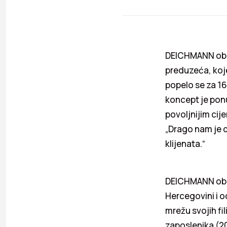
DEICHMANN obuća
preduzeća, koj
popelo se za 16
koncept je pon
povoljnijim cij
„Drago nam je d
klijenata.“
DEICHMANN obuća
Hercegovini i o
mrežu svojih fil
zaposlenika (20