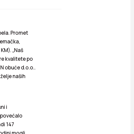
pela. Promet
Njemačka,
a KM). „Naš
e kvalitete po
NN obuće d.o.o..
želje naših
ni i
e povećalo
adi 147
odini mogli