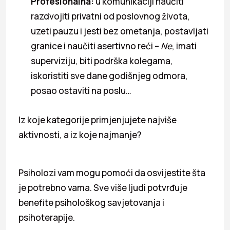
Profesionalna:
u komunikaciji naučiti
razdvojiti privatni od poslovnog života,
uzeti pauzu i jesti bez ometanja, postavljati
granice i naučiti asertivno reći –
Ne
, imati
superviziju, biti podrška kolegama,
iskoristiti sve dane godišnjeg odmora,
posao ostaviti na poslu…
Iz koje kategorije primjenjujete najviše
aktivnosti, a iz koje najmanje?
Psiholozi vam mogu pomoći da osvijestite šta
je potrebno vama. Sve više ljudi potvrđuje
benefite psihološkog savjetovanja i
psihoterapije.