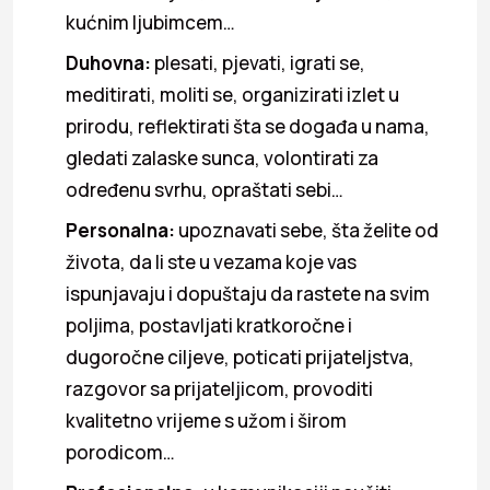
kućnim ljubimcem…
Duhovna:
plesati, pjevati, igrati se,
meditirati, moliti se, organizirati izlet u
prirodu, reflektirati šta se događa u nama,
gledati zalaske sunca, volontirati za
određenu svrhu, opraštati sebi…
Personalna:
upoznavati sebe, šta želite od
života, da li ste u vezama koje vas
ispunjavaju i dopuštaju da rastete na svim
poljima, postavljati kratkoročne i
dugoročne ciljeve, poticati prijateljstva,
razgovor sa prijateljicom, provoditi
kvalitetno vrijeme s užom i širom
porodicom…