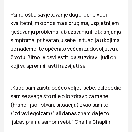
Psihološko savjetovanje dugoročno vodi:
kvalitetnijim odnosima s drugima, uspješnijem
rješavanju problema, ublažavanju ili otklanjanju
simptoma, prihvatanju sebe i situacija u kojima
se nađemo, te općenito većem zadovoljstvu u
životu. Bitno je osvijestiti da su zdravi ljudi oni
koji su spremni rasti i razvijati se.
„Kada sam zaista počeo voljeti sebe, oslobodio
sam se svega što nije bilo zdravo za mene
(hrane, ljudi, stvari, situacija) zvao sam to
\”zdravi egoizam\”, ali danas znam da je to
ljubav prema samom sebi. “ Charlie Chaplin