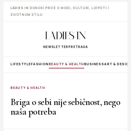
LADIES IN
DONOSI PRIČE O MODI, KULTURI, LJEPOTI I
ŽIVOTNOM STILU
NEWSLETTER
PRETRAGA
LIFESTYLE
FASHION
BEAUTY & HEALTH
BUSINESS
ART & DESIG
BEAUTY & HEALTH
Briga o sebi nije sebičnost, nego
naša potreba