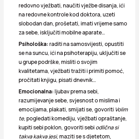
redovno vježbati, naučiti vježbe disanja, ići
na redovne kontrole kod doktora, uzeti
slobodan dan, prošetati, imati vrijeme samo
za sebe, isključiti mobilne aparate…
Psihološka:
raditi na samosvijesti, opustiti
se na suncu, ići na psihoterapiju, uključiti se
u grupe podrške, misliti o svojim
kvalitetama, vježbati tražiti i primiti pomoć,
pročitati knjigu, pisati dnevnik…
Emocionalna:
ljubav prema sebi,
razumijevanje sebe, svjesnost o mislima i
emocijama, plakati, smijati se, govoriti
Volim
te
, pogledati komediju, vježbati opraštanje,
kupiti sebi poklon, govoriti sebi
odlična si
takva kakva jesi
, maziti se s djetetom,