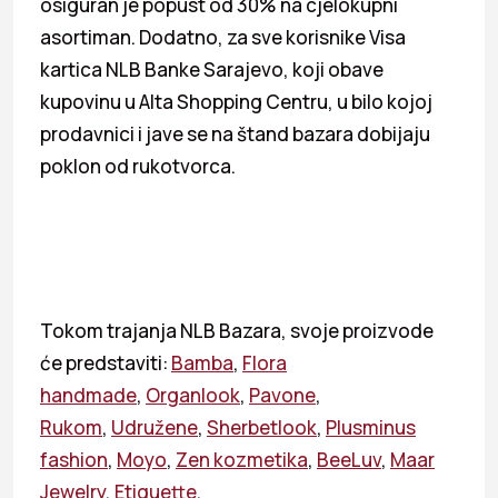
osiguran je popust od 30% na cjelokupni
asortiman. Dodatno, za sve korisnike Visa
kartica NLB Banke Sarajevo, koji obave
kupovinu u Alta Shopping Centru, u bilo kojoj
prodavnici i jave se na štand bazara dobijaju
poklon od rukotvorca.
Tokom trajanja NLB Bazara, svoje proizvode
će predstaviti:
Bamba
,
Flora
handmade
,
Organlook
,
Pavone
,
Rukom
,
Udružene
,
Sherbetlook
,
Plusminus
fashion
,
Moyo
,
Zen kozmetika
,
BeeLuv
,
Maar
Jewelry
,
Etiquette
.