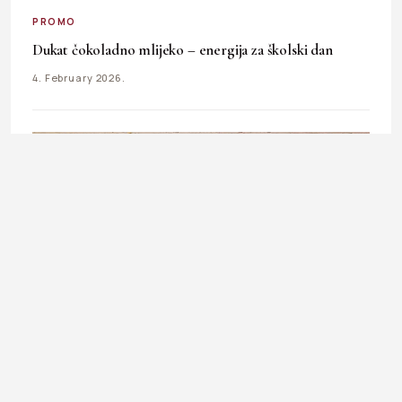
PROMO
Dukat čokoladno mlijeko – energija za školski dan
4. February 2026.
PROMO
Zimski favorit: Zašto je tarhana čorba najbolji izbor?