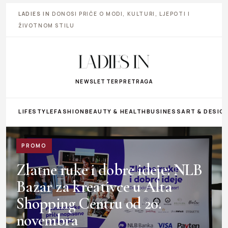
LADIES IN
DONOSI PRIČE O MODI, KULTURI, LJEPOTI I
ŽIVOTNOM STILU
NEWSLETTER
PRETRAGA
LIFESTYLE
FASHION
BEAUTY & HEALTH
BUSINESS
ART & DESIG
PROMO
Zlatne ruke i dobre ideje: NLB
Bazar za kreativce u Alta
Shopping Centru od 20.
novembra