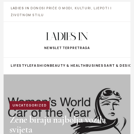
LADIES IN
DONOSI PRIČE O MODI, KULTURI, LJEPOTI I
ŽIVOTNOM STILU
NEWSLETTER
PRETRAGA
LIFESTYLE
FASHION
BEAUTY & HEALTH
BUSINESS
ART & DESIG
UNCATEGORIZED
Žene biraju najbolja vozila
svijeta