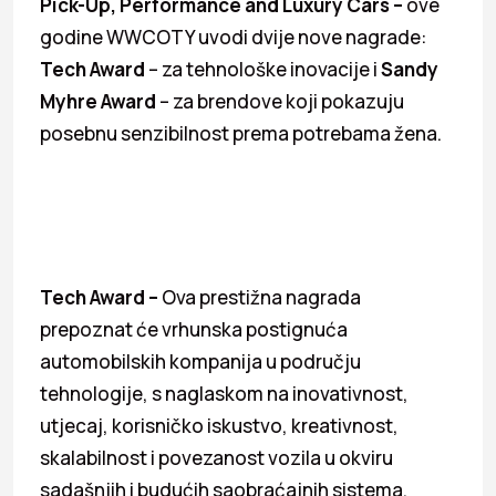
Pick-Up, Performance and Luxury Cars
–
ove
godine WWCOTY uvodi dvije nove nagrade:
Tech Award
– za tehnološke inovacije i
Sandy
Myhre Award
– za brendove koji pokazuju
posebnu senzibilnost prema potrebama žena.
Tech Award
–
Ova prestižna nagrada
prepoznat će vrhunska postignuća
automobilskih kompanija u području
tehnologije, s naglaskom na inovativnost,
utjecaj, korisničko iskustvo, kreativnost,
skalabilnost i povezanost vozila u okviru
sadašnjih i budućih saobraćajnih sistema.