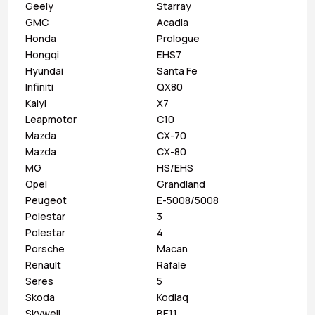
Geely
Starray
GMC
Acadia
Honda
Prologue
Hongqi
EHS7
Hyundai
Santa Fe
Infiniti
QX80
Kaiyi
X7
Leapmotor
C10
Mazda
CX-70
Mazda
CX-80
MG
HS/EHS
Opel
Grandland
Peugeot
E-5008/5008
Polestar
3
Polestar
4
Porsche
Macan
Renault
Rafale
Seres
5
Skoda
Kodiaq
Skywell
BE11