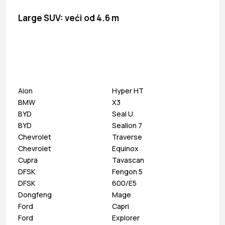
Large SUV: veći od 4.6 m
Aion
Hyper HT
BMW
X3
BYD
Seal U
BYD
Sealion 7
Chevrolet
Traverse
Chevrolet
Equinox
Cupra
Tavascan
DFSK
Fengon 5
DFSK
600/E5
Dongfeng
Mage
Ford
Capri
Ford
Explorer