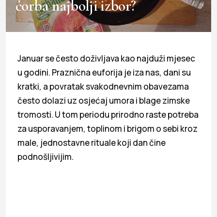
čorba najbolji izbor?
Januar se često doživljava kao najduži mjesec
u godini. Praznična euforija je iza nas, dani su
kratki, a povratak svakodnevnim obavezama
često dolazi uz osjećaj umora i blage zimske
tromosti. U tom periodu prirodno raste potreba
za usporavanjem, toplinom i brigom o sebi kroz
male, jednostavne rituale koji dan čine
podnošljivijim.