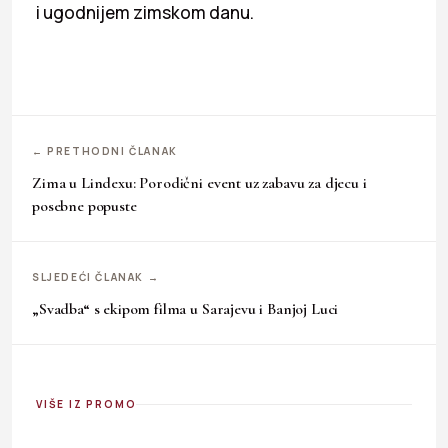
i ugodnijem zimskom danu.
← PRETHODNI ČLANAK
Zima u Lindexu: Porodični event uz zabavu za djecu i
posebne popuste
SLJEDEĆI ČLANAK →
„Svadba“ s ekipom filma u Sarajevu i Banjoj Luci
VIŠE IZ PROMO