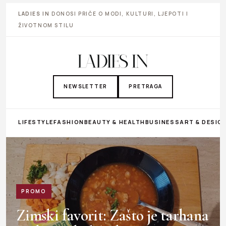
LADIES IN
DONOSI PRIČE O MODI, KULTURI, LJEPOTI I
ŽIVOTNOM STILU
NEWSLETTER
PRETRAGA
LIFESTYLE
FASHION
BEAUTY & HEALTH
BUSINESS
ART & DESIG
PROMO
Zimski favorit: Zašto je tarhana