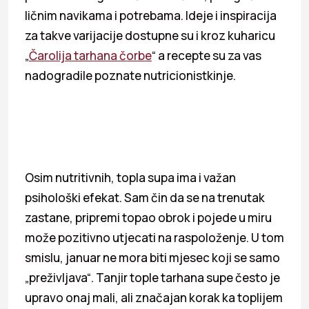
ličnim navikama i potrebama. Ideje i inspiracija
za takve varijacije dostupne su i kroz kuharicu
„
Čarolija tarhana čorbe
“ a recepte su za vas
nadogradile poznate nutricionistkinje.
Osim nutritivnih, topla supa ima i važan
psihološki efekat. Sam čin da se na trenutak
zastane, pripremi topao obrok i pojede u miru
može pozitivno utjecati na raspoloženje. U tom
smislu, januar ne mora biti mjesec koji se samo
„preživljava“. Tanjir tople tarhana supe često je
upravo onaj mali, ali značajan korak ka toplijem