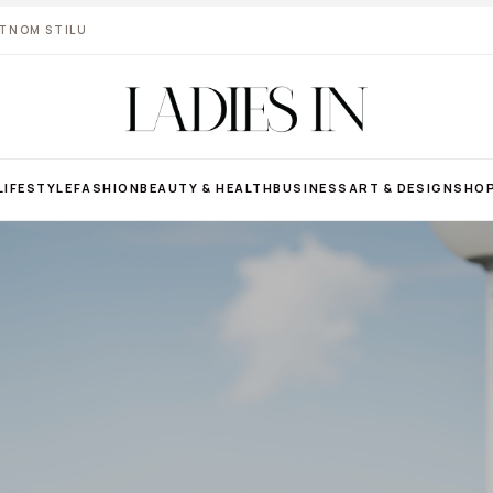
VOTNOM STILU
LIFESTYLE
FASHION
BEAUTY & HEALTH
BUSINESS
ART & DESIGN
SHO