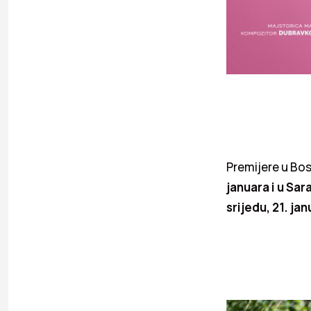
Premijere u Bos
januara i u Sar
srijedu, 21. ja