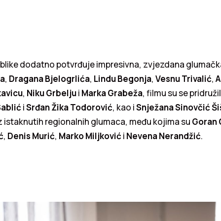
publike dodatno potvrđuje impresivna, zvjezdana glumačk
ca
,
Dragana Bjelogrlića
,
Lindu Begonja
,
Vesnu Trivalić
,
A
kavicu
,
Niku Grbelju
i
Marka Grabeža
, filmu su se pridruž
ablić
i
Srđan Žika Todorović
, kao i
Snježana Sinovčić Š
niz istaknutih regionalnih glumaca, među kojima su
Goran 
ć
,
Denis Murić
,
Marko Miljković
i
Nevena Nerandžić
.