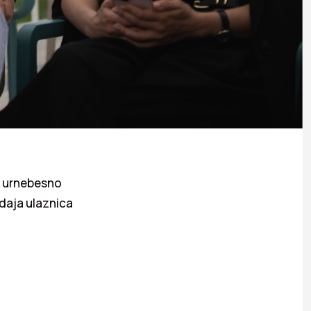
a urnebesno
daja ulaznica