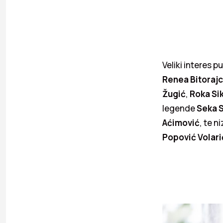
Veliki interes 
Renea Bitoraj
Žugić
,
Roka Si
legende
Seka S
Aćimović
, te 
Popović Volari