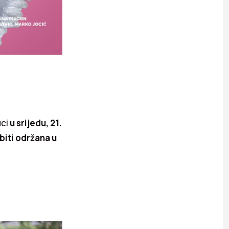
uci
u srijedu, 21.
 biti održana u