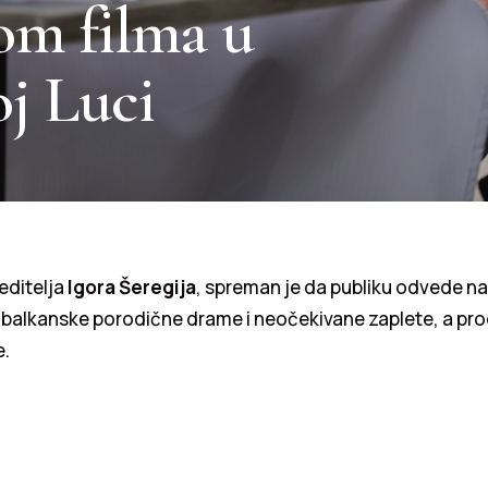
om filma u
oj Luci
reditelja
Igora Šeregija
, spreman je da publiku odvede n
 balkanske porodične drame i neočekivane zaplete, a pro
e.