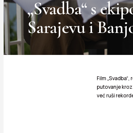
„Svadba“ s ekip
Sarajevu i Banj
Film „Svadba“, 
putovanje kroz
već ruši rekord