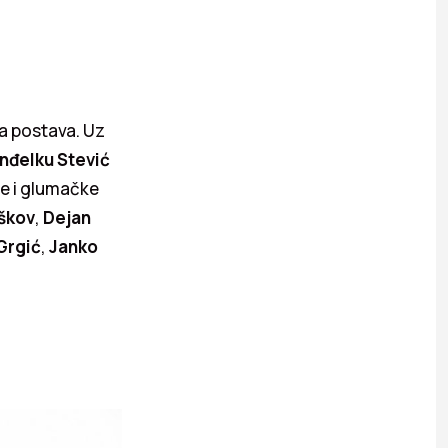
a postava. Uz
nđelku Stević
ile i glumačke
iškov
,
Dejan
Grgić
,
Janko