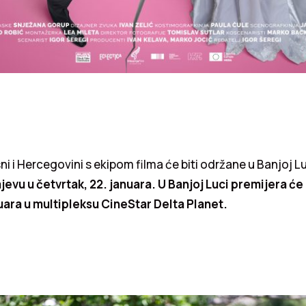
ni i Hercegovini s ekipom filma će biti održane u Banjoj L
ajevu u četvrtak, 22. januara. U Banjoj Luci premijera će
nuara u multipleksu CineStar Delta Planet.