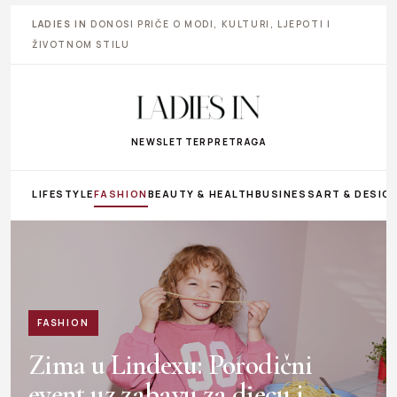
LADIES IN
DONOSI PRIČE O MODI, KULTURI, LJEPOTI I
ŽIVOTNOM STILU
NEWSLETTER
PRETRAGA
LIFESTYLE
FASHION
BEAUTY & HEALTH
BUSINESS
ART & DESIG
FASHION
Zima u Lindexu: Porodični
event uz zabavu za djecu i