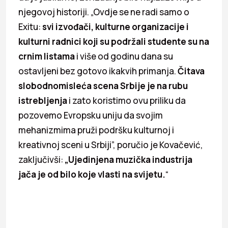
njegovoj historiji. „Ovdje se ne radi samo o
Exitu:
svi izvođači, kulturne organizacije i
kulturni radnici koji su podržali studente su na
crnim listama
i više od godinu dana su
ostavljeni bez gotovo ikakvih primanja.
Čitava
slobodnomisleća scena Srbije je na rubu
istrebljenja
i zato koristimo ovu priliku da
pozovemo Evropsku uniju da svojim
mehanizmima pruži podršku kulturnoj i
kreativnoj sceni u Srbiji”, poručio je Kovačević,
zaključivši:
„Ujedinjena muzička industrija
jača je od bilo koje vlasti na svijetu.
“