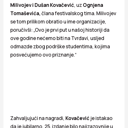
Milivojev i Dušan Kovačević
, uz
Ognjena
Tomaševića,
člana festivalskog tima. Milivojev
se tom prilikom obratio u ime organizacije,
poručivši: „Ovo je prvi put u našoj historiji da
ove godine nećemo biti na Tvrđavi, usljed
odmazde zbog podrške studentima, kojima
posvećujemo ovo priznanje.“
Zahvaljujući na nagradi,
Kovačević
je istakao
da je jubilarno, 25. izdanje bilo najizazovnije u