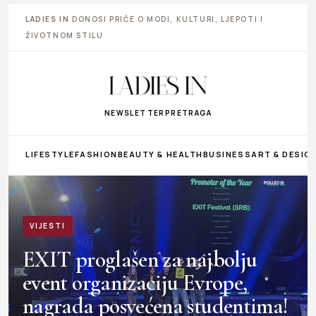
LADIES IN
DONOSI PRIČE O MODI, KULTURI, LJEPOTI I
ŽIVOTNOM STILU
NEWSLETTER
PRETRAGA
LIFESTYLE
FASHION
BEAUTY & HEALTH
BUSINESS
ART & DESIG
VIJESTI
EXIT proglašen za najbolju
event organizaciju Evrope,
nagrada posvećena studentima!