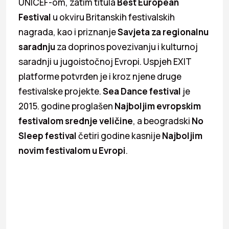
UNICEF-om, zatim titula
Best European
Festival
u okviru Britanskih festivalskih
nagrada, kao i priznanje
Savjeta za regionalnu
saradnju
za doprinos povezivanju i kulturnoj
saradnji u jugoistočnoj Evropi. Uspjeh EXIT
platforme potvrđen je i kroz njene druge
festivalske projekte.
Sea Dance
festival
je
2015. godine proglašen
Najboljim evropskim
festivalom srednje veličine
, a beogradski
No
Sleep festival
četiri godine kasnije
Najboljim
novim festivalom u Evropi
.