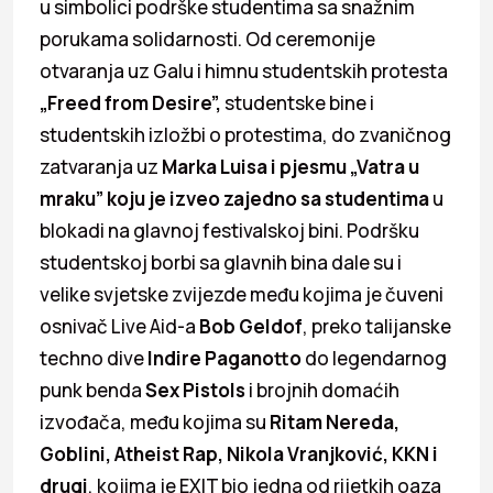
u simbolici podrške studentima sa snažnim
porukama solidarnosti. Od ceremonije
otvaranja uz Galu i himnu studentskih protesta
„
Freed from Desire”,
studentske bine i
studentskih izložbi o protestima, do zvaničnog
zatvaranja uz
Marka Luisa i pjesmu
„
Vatra u
mraku” koju je izveo zajedno sa studentima
u
blokadi na glavnoj festivalskoj bini. Podršku
studentskoj borbi sa glavnih bina dale su i
velike svjetske zvijezde među kojima je čuveni
osnivač Live Aid-a
Bob Geldof
, preko talijanske
techno dive
Indire Paganotto
do legendarnog
punk benda
Sex Pistols
i brojnih domaćih
izvođača, među kojima su
Ritam Nereda,
Goblini, Atheist Rap, Nikola Vranjković, KKN i
drugi
, kojima je EXIT bio jedna od rijetkih oaza