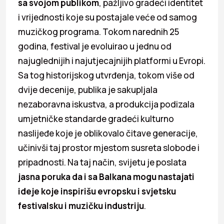
sa svojom publikom
, pažljivo gradeći identitet
i vrijednosti koje su postajale veće od samog
muzičkog programa. Tokom narednih 25
godina, festival je evoluirao u jednu od
najuglednijih i najutjecajnijih platformi u Evropi.
Sa tog historijskog utvrđenja, tokom više od
dvije decenije, publika je sakupljala
nezaboravna iskustva, a produkcija podizala
umjetničke standarde gradeći kulturno
naslijeđe koje je oblikovalo čitave generacije,
učinivši taj prostor mjestom susreta slobode i
pripadnosti. Na taj način, svijetu je poslata
jasna poruka da i sa Balkana mogu nastajati
ideje koje inspirišu evropsku i svjetsku
festivalsku i muzičku industriju
.