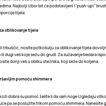
leđima. Najbolji izbor bit će podstavljeni \”push-up\” brush
porcije tijela.
a oblikovanje tijela
ili trbuščić, nosite potkošulju za oblikovanje tijela dovol
e ili dugi veš koje sežu do grudi. Za sužavanje bedara ispo
nosite donji veš u obliku steznika, koji seže do koljena.
ršavijim pomoću shimmera
 koži dobra su pomoć želite li da vam noge izgledaju vitko,
vruće pa se poslužite trikom pomoću shimmera. Nanesite 