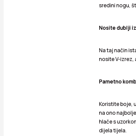
sredini nogu, št
Nosite dublji i
Na taj način ista
nosite V-izrez, 
Pametno kombi
Koristite boje,
na ono najbolje
hlače s uzorkom
dijela tijela.