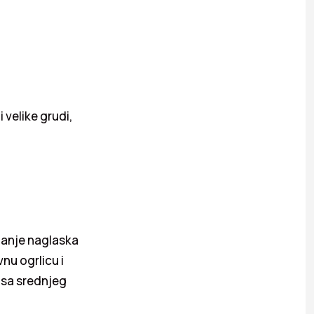
i velike grudi,
janje naglaska
nu ogrlicu i
t sa srednjeg