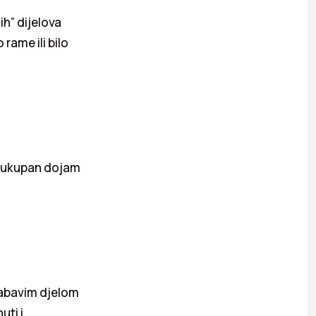
ih” dijelova
rame ili bilo
sveukupan dojam
labavim djelom
uti i