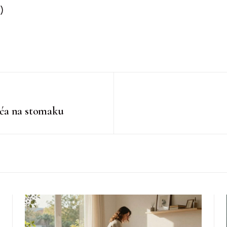
)
oća na stomaku