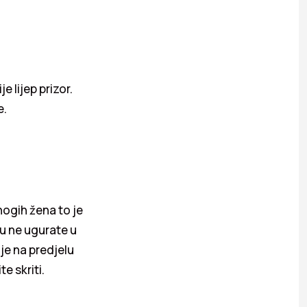
e lijep prizor.
e.
nogih žena to je
cu ne ugurate u
oje na predjelu
e skriti.