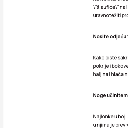
\”šlaufiće\” na 
uravnotežiti pro
Nosite odjeću z
Kako biste sakr
pokrije i bokov
haljina i hlača 
Noge učinitem
Najlonke u boji
u njima je pre