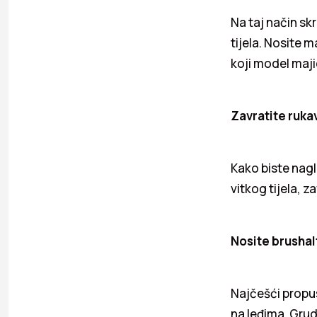
Na taj način skr
tijela. Nosite 
koji model maji
Zavratite ruka
Kako biste nagl
vitkog tijela, z
Nosite brushalt
Najčešći propus
na leđima. Grud