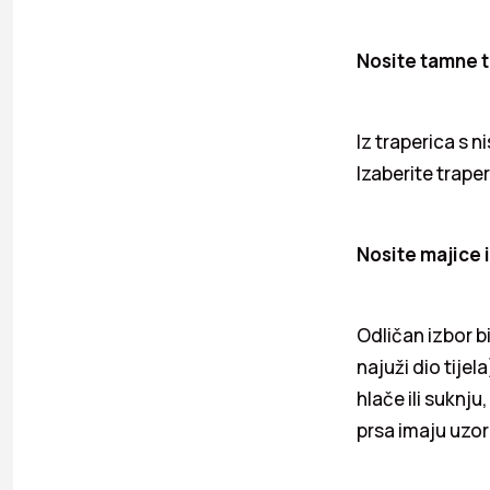
Nosite tamne t
Iz traperica s n
Izaberite trape
Nosite majice 
Odličan izbor bi
najuži dio tijel
hlače ili suknju
prsa imaju uzork