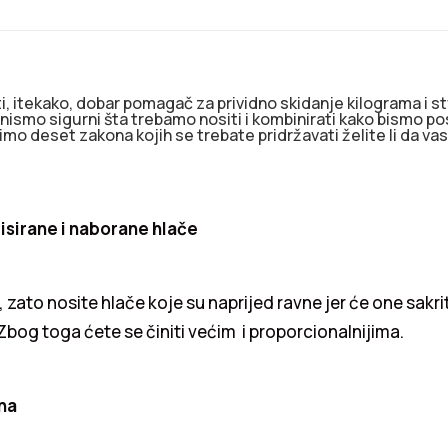
, itekako, dobar pomagač za prividno skidanje kilograma i st
 nismo sigurni šta trebamo nositi i kombinirati kako bismo pos
o deset zakona kojih se trebate pridržavati želite li da vas
lisirane i naborane hlače
 zato nosite hlače koje su naprijed ravne jer će one sakrit
 Zbog toga ćete se činiti većim i proporcionalnijima.
na