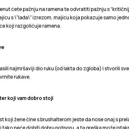
enut ćete pažnju na ramena te odvratiti pažnju s “kritičnij
majicu s \”lađa\” izrezom, majicu koja pokazuje samo jedno 
ce koji razgolićuje ramena.
ve
asili najmršaviji dio ruku (od lakta do zgloba) i stvorili 
avrnite rukave.
er koji vam dobro stoji
t koji žene čine s brushalterom jeste da nose onaj s pre
i tako neće dobiti dobru potporu, a ta greška može istakn