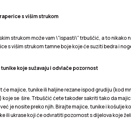
raperice s višim strukom
iskim strukom može vam \”ispasti\” trbuščić, a to nikako nij
rice s višim strukom tamne boje koje će suziti bedra i nog
i tunike koje sužavaju i odvlače pozornost
t će majice, tunike ili haljine rezane ispod grudiju (kod m
a) koje se šire. Trbuščić ćete također sakriti tako da maji
, već je nosite preko njih. Birajte majice, tunike i košulje k
e ili ukrase koji će odvratiti pozornost s dijelova koje želit