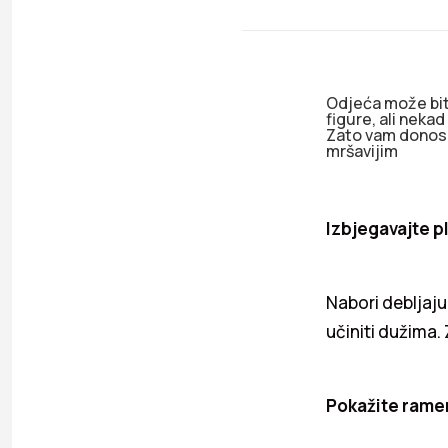
Odjeća može biti
figure, ali nekad
Zato vam donosim
mršavijim
Izbjegavajte p
Nabori debljaju,
učiniti dužima.
Pokažite rame