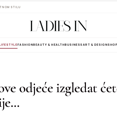
VOTNOM STILU
LIFESTYLE
FASHION
BEAUTY & HEALTH
BUSINESS
ART & DESIGN
SHO
ve odjeće izgledat ćet
ije…