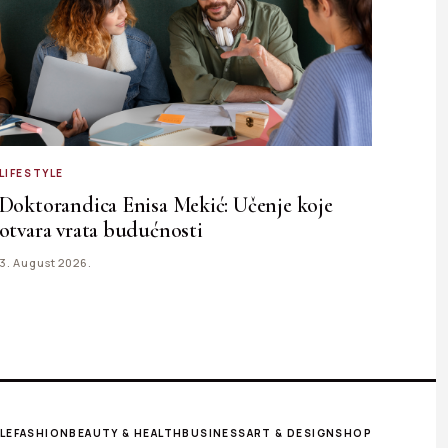
LIFESTYLE
Doktorandica Enisa Mekić: Učenje koje
otvara vrata budućnosti
3. August 2026.
LE
FASHION
BEAUTY & HEALTH
BUSINESS
ART & DESIGN
SHOP