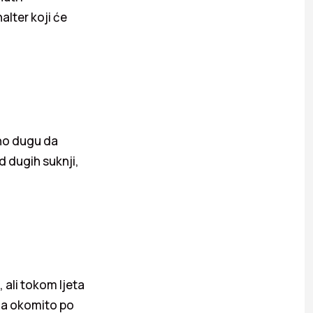
alter koji će
jno dugu da
d dugih suknji,
 ali tokom ljeta
ga okomito po