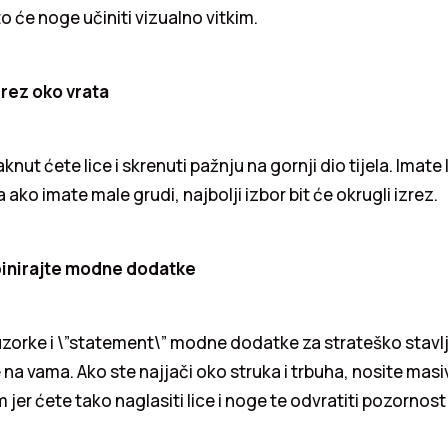
o će noge učiniti vizualno vitkim.
zrez oko vrata
knut ćete lice i skrenuti pažnju na gornji dio tijela. Imate l
a ako imate male grudi, najbolji izbor bit će okrugli izrez.
nirajte modne dodatke
 uzorke i \”statement\” modne dodatke za strateško stavl
 na vama. Ako ste najjači oko struka i trbuha, nosite masiv
 jer ćete tako naglasiti lice i noge te odvratiti pozornos