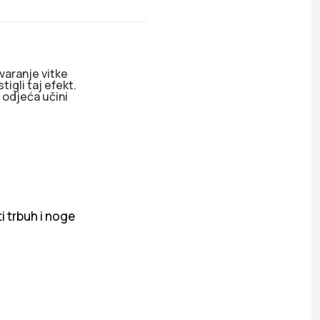
varanje vitke
tigli taj efekt.
 odjeća učini
i trbuh i noge