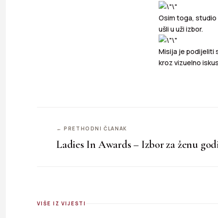
Osim toga, studio 
ušli u uži izbor.
Misija je podijelit
kroz vizuelno isku
← PRETHODNI ČLANAK
Ladies In Awards – Izbor za ženu god
VIŠE IZ VIJESTI