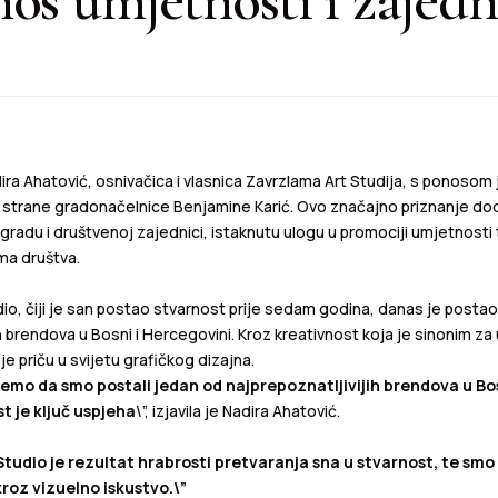
ira Ahatović, osnivačica i vlasnica Zavrzlama Art Studija, s ponosom 
 strane gradonačelnice Benjamine Karić. Ovo značajno priznanje dodi
gradu i društvenoj zajednici, istaknutu ulogu u promociji umjetnosti
ma društva.
io, čiji je san postao stvarnost prije sedam godina, danas je posta
ih brendova u Bosni i Hercegovini. Kroz kreativnost koja je sinonim za
je priču u svijetu grafičkog dizajna.
emo da smo postali jedan od najprepoznatljivijih brendova u Bos
t je ključ uspjeha
\”, izjavila je Nadira Ahatović.
tudio je rezultat hrabrosti pretvaranja sna u stvarnost, te sm
 kroz vizuelno iskustvo.\”