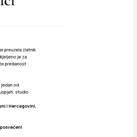
je preuzela zlatnik
jeljeno je za
 te predanost
o jedan od
 uspjeh, studio
ni i Hercegovini,
o posvećeni