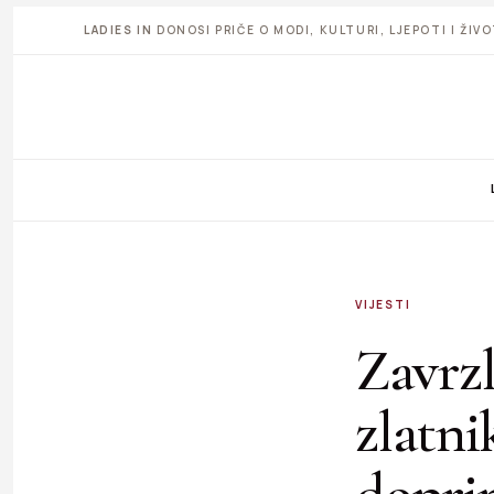
LADIES IN
DONOSI PRIČE O MODI, KULTURI, LJEPOTI I ŽI
VIJESTI
Zavrz
zlatni
doprin