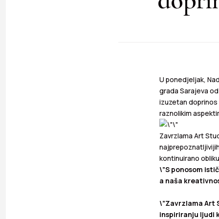
U ponedjeljak, Nad
grada Sarajeva od
izuzetan doprinos 
raznolikim aspekti
Zavrzlama Art Stud
najprepoznatljivij
kontinuirano obliku
\”S ponosom istič
a naša kreativnos
\”Zavrzlama Art S
inspiriranju ljudi