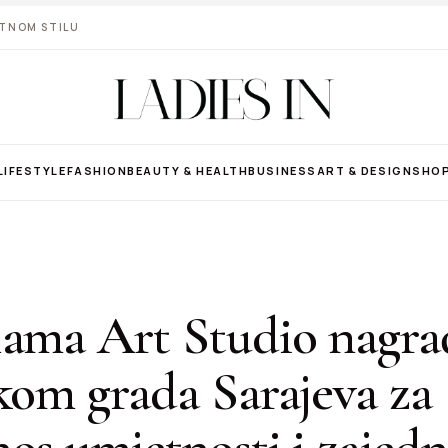
VOTNOM STILU
LIFESTYLE
FASHION
BEAUTY & HEALTH
BUSINESS
ART & DESIGN
SHO
lama Art Studio nagr
kom grada Sarajeva za
os umjetnosti i zajedn