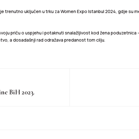
je trenutno uključen u trku za Women Expo Istanbul 2024, gdje su m
i svoju priču o uspjehu i potaknuti snalažljivost kod žena poduzetnica – 
stvo, a dosadašnji rad odražava predanost tom cilju.
ine BiH 2023.