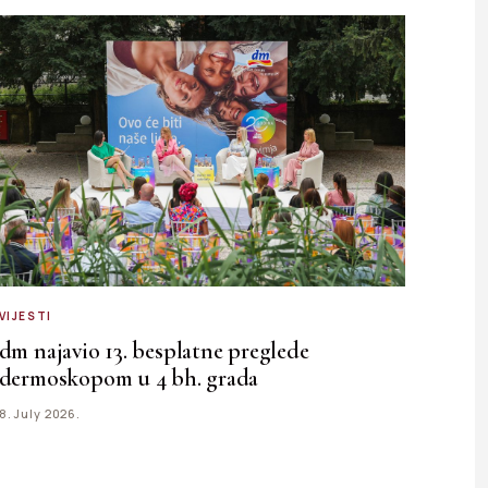
VIJESTI
dm najavio 13. besplatne preglede
dermoskopom u 4 bh. grada
8. July 2026.