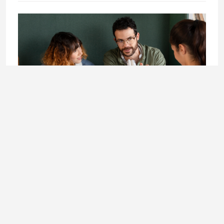
LIFESTYLE
Doktorandica Enisa Mekić: Učenje koje otvara vrata
budućnosti
3. August 2026.