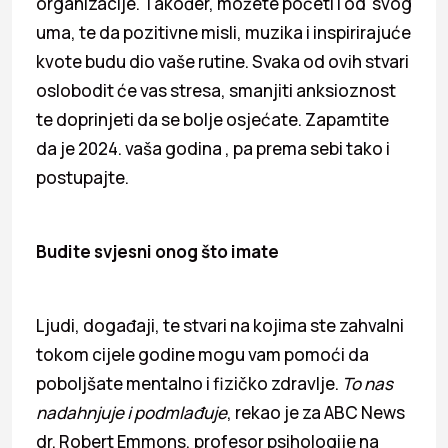
organizacije. Također, možete početi i od svog
uma, te da pozitivne misli, muzika i inspirirajuće
kvote budu dio vaše rutine. Svaka od ovih stvari
oslobodit će vas stresa, smanjiti anksioznost
te doprinjeti da se bolje osjećate. Zapamtite
da je 2024. vaša godina , pa prema sebi tako i
postupajte.
Budite svjesni onog što imate
Ljudi, događaji, te stvari na kojima ste zahvalni
tokom cijele godine mogu vam pomoći da
poboljšate mentalno i fizičko zdravlje.
To nas
nadahnjuje i podmlađuje
, rekao je za ABC News
dr. Robert Emmons, profesor psihologije na