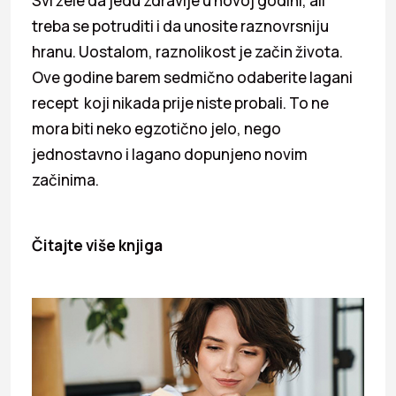
Svi žele da jedu zdravije u novoj godini, ali
treba se potruditi i da unosite raznovrsniju
hranu. Uostalom, raznolikost je začin života.
Ove godine barem sedmično odaberite lagani
recept koji nikada prije niste probali. To ne
mora biti neko egzotično jelo, nego
jednostavno i lagano dopunjeno novim
začinima.
Čitajte više knjiga