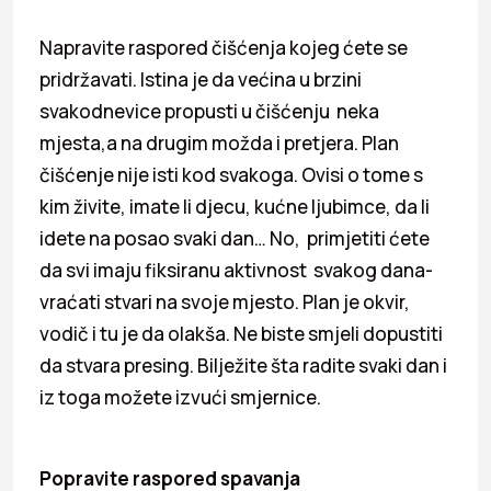
Napravite raspored čišćenja kojeg ćete se
pridržavati. Istina je da većina u brzini
svakodnevice propusti u čišćenju neka
mjesta,a na drugim možda i pretjera. Plan
čišćenje nije isti kod svakoga. Ovisi o tome s
kim živite, imate li djecu, kućne ljubimce, da li
idete na posao svaki dan… No, primjetiti ćete
da svi imaju fiksiranu aktivnost svakog dana-
vraćati stvari na svoje mjesto. Plan je okvir,
vodič i tu je da olakša. Ne biste smjeli dopustiti
da stvara presing. Bilježite šta radite svaki dan i
iz toga možete izvući smjernice.
Popravite raspored spavanja