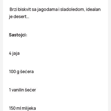
Brzi biskvit sa jagodama i sladoledom, idealan
je desert…
Sastojci:
4 jaja
100 g šećera
1 vanilin šećer
150 ml mlijeka