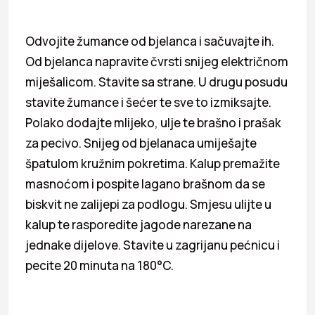
Odvojite žumance od bjelanca i sačuvajte ih.
Od bjelanca napravite čvrsti snijeg električnom
miješalicom. Stavite sa strane. U drugu posudu
stavite žumance i šećer te sve to izmiksajte.
Polako dodajte mlijeko, ulje te brašno i prašak
za pecivo. Snijeg od bjelanaca umiješajte
špatulom kružnim pokretima. Kalup premažite
masnoćom i pospite lagano brašnom da se
biskvit ne zalijepi za podlogu. Smjesu ulijte u
kalup te rasporedite jagode narezane na
jednake dijelove. Stavite u zagrijanu pećnicu i
pecite 20 minuta na 180°C.