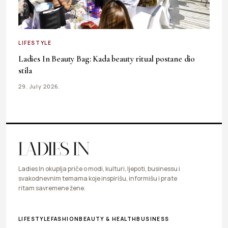
LIFESTYLE
Ladies In Beauty Bag: Kada beauty ritual postane dio
stila
29. July 2026.
Ladies In okuplja priče o modi, kulturi, ljepoti, businessu i
svakodnevnim temama koje inspirišu, informišu i prate
ritam savremene žene.
LIFESTYLE
FASHION
BEAUTY & HEALTH
BUSINESS