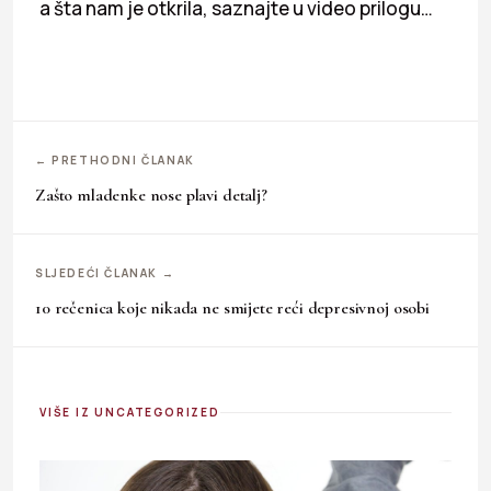
a šta nam je otkrila, saznajte u video prilogu…
← PRETHODNI ČLANAK
Zašto mladenke nose plavi detalj?
SLJEDEĆI ČLANAK →
10 rečenica koje nikada ne smijete reći depresivnoj osobi
VIŠE IZ UNCATEGORIZED