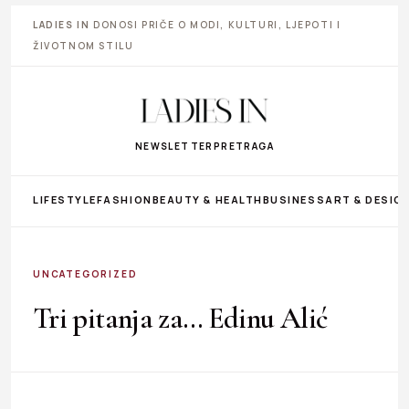
LADIES IN
DONOSI PRIČE O MODI, KULTURI, LJEPOTI I
ŽIVOTNOM STILU
NEWSLETTER
PRETRAGA
LIFESTYLE
FASHION
BEAUTY & HEALTH
BUSINESS
ART & DESIG
UNCATEGORIZED
Tri pitanja za… Edinu Alić