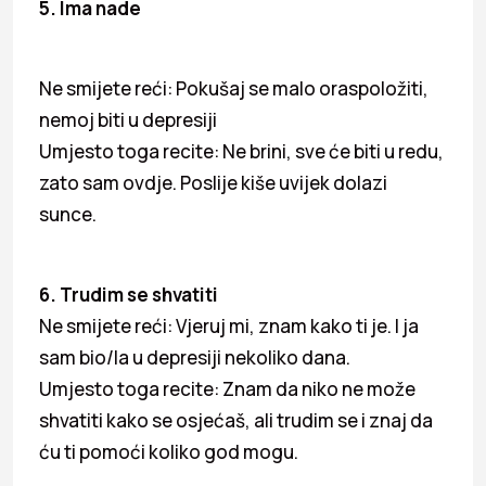
5. Ima nade
Ne smijete reći: Pokušaj se malo oraspoložiti,
nemoj biti u depresiji
Umjesto toga recite: Ne brini, sve će biti u redu,
zato sam ovdje. Poslije kiše uvijek dolazi
sunce.
6. Trudim se shvatiti
Ne smijete reći: Vjeruj mi, znam kako ti je. I ja
sam bio/la u depresiji nekoliko dana.
Umjesto toga recite: Znam da niko ne može
shvatiti kako se osjećaš, ali trudim se i znaj da
ću ti pomoći koliko god mogu.