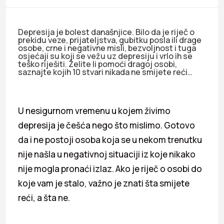
Depresija je bolest današnjice. Bilo da je riječ o
prekidu veze, prijateljstva, gubitku posla ili drage
osobe, crne i negativne misli, bezvoljnost i tuga
osjećaji su koji se vežu uz depresiju i vrlo ih se
teško riješiti. Želite li pomoći dragoj osobi,
saznajte kojih 10 stvari nikada ne smijete reći…
U nesigurnom vremenu u kojem živimo
depresija je češća nego što mislimo. Gotovo
da i ne postoji osoba koja se u nekom trenutku
nije našla u negativnoj situaciji iz koje nikako
nije mogla pronaći izlaz. Ako je riječ o osobi do
koje vam je stalo, važno je znati šta smijete
reći, a šta ne.