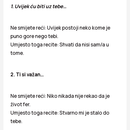
1. Uvijek ću biti uz tebe…
Ne smijete reći: Uvijek postoji neko kome je
puno gore nego tebi.
Umjesto toga recite: Shvati da nisi sam/a u
tome.
2. Ti si važan…
Ne smijete reći: Niko nikada nije rekao da je
život fer.
Umjesto toga recite: Stvarno mi je stalo do
tebe.