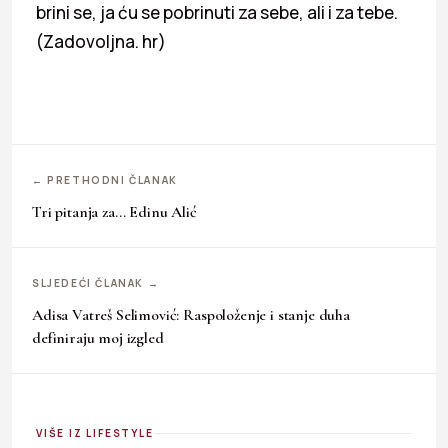
brini se, ja ću se pobrinuti za sebe, ali i za tebe.
(Zadovoljna. hr)
← PRETHODNI ČLANAK
Tri pitanja za… Edinu Alić
SLJEDEĆI ČLANAK →
Adisa Vatreš Selimović: Raspoloženje i stanje duha
definiraju moj izgled
VIŠE IZ LIFESTYLE