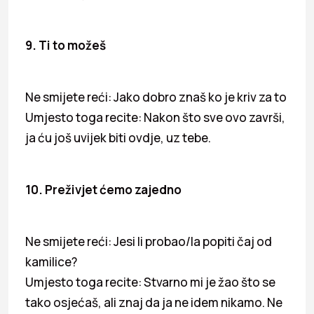
9. Ti to možeš
Ne smijete reći: Jako dobro znaš ko je kriv za to
Umjesto toga recite: Nakon što sve ovo završi,
ja ću još uvijek biti ovdje, uz tebe.
10. Preživjet ćemo zajedno
Ne smijete reći: Jesi li probao/la popiti čaj od
kamilice?
Umjesto toga recite: Stvarno mi je žao što se
tako osjećaš, ali znaj da ja ne idem nikamo. Ne