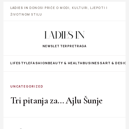
LADIES IN
DONOSI PRIČE O MODI, KULTURI, LJEPOTI I
ŽIVOTNOM STILU
NEWSLETTER
PRETRAGA
LIFESTYLE
FASHION
BEAUTY & HEALTH
BUSINESS
ART & DESIG
UNCATEGORIZED
Tri pitanja za… Ajlu Šunje