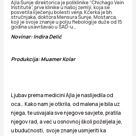
Ajla Šunje direktorica je poliklinike “Chichago Vein
Institute”, prve klinike u našoj zemlji, koja se
posvetila liječenju bolesti vena. Kćerka je bh.
stručnjaka, doktora Mensura Šunje, Mostarca,
koji je svoje znanje u polju flebologije duže od 15
godina usavršavao u SAD-u…
Novinar: Indira Delić
Produkcija: Muamer Kolar
Ljubav prema medicini Ajla je naslijedila od
oca… Kako nam je otkrila, od malena je bila uz
njega, te usvajala sve njegove savjete, pratila
njegov rad, a već u osnovnoj školi poželjela je,
u budućnosti, svoje znanje usmjeriti ka