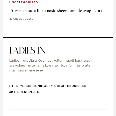
UNCATEGORIZED
Prozirna moda: Kako nositi sheer komade ovog ljeta ?
4. August 2026.
Ladies In okuplja priče o modi, kulturi, ljepoti, businessu i
svakodnevnim temama koje inspirišu, informišu i prate
ritam savremene žene.
LIFESTYLE
FASHION
BEAUTY & HEALTH
BUSINESS
ART & DESIGN
SHOP