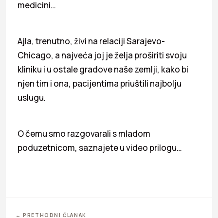
medicini…
Ajla, trenutno, živi na relaciji Sarajevo-
Chicago, a najveća joj je želja proširiti svoju
kliniku i u ostale gradove naše zemlji, kako bi
njen tim i ona, pacijentima priuštili najbolju
uslugu.
O čemu smo razgovarali s mladom
poduzetnicom, saznajete u video prilogu…
← PRETHODNI ČLANAK