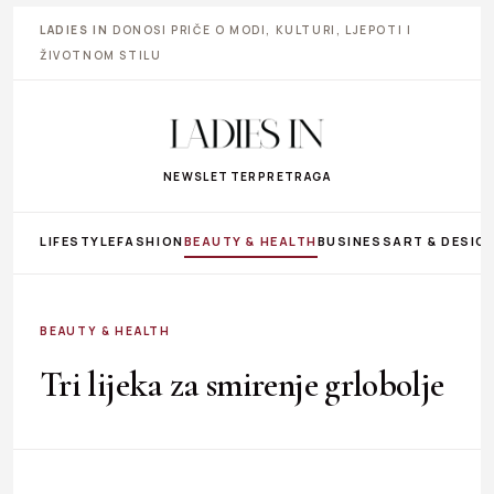
LADIES IN
DONOSI PRIČE O MODI, KULTURI, LJEPOTI I
ŽIVOTNOM STILU
NEWSLETTER
PRETRAGA
LIFESTYLE
FASHION
BEAUTY & HEALTH
BUSINESS
ART & DESIG
BEAUTY & HEALTH
Tri lijeka za smirenje grlobolje