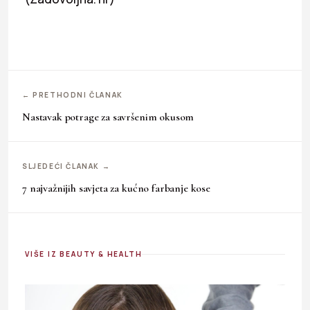
← PRETHODNI ČLANAK
Nastavak potrage za savršenim okusom
SLJEDEĆI ČLANAK →
7 najvažnijih savjeta za kućno farbanje kose
VIŠE IZ BEAUTY & HEALTH