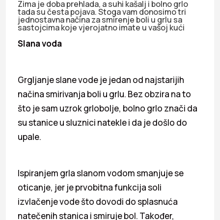
Zima je doba prehlada, a suhi kašalj i bolno grlo
tada su česta pojava. Stoga vam donosimo tri
jednostavna načina za smirenje boli u grlu sa
sastojcima koje vjerojatno imate u vašoj kući
Slana voda
Grgljanje slane vode je jedan od najstarijih
načina smirivanja boli u grlu. Bez obzira na to
što je sam uzrok grlobolje, bolno grlo znači da
su stanice u sluznici natekle i da je došlo do
upale.
Ispiranjem grla slanom vodom smanjuje se
oticanje, jer je prvobitna funkcija soli
izvlačenje vode što dovodi do splasnuća
natečenih stanica i smiruje bol. Također,