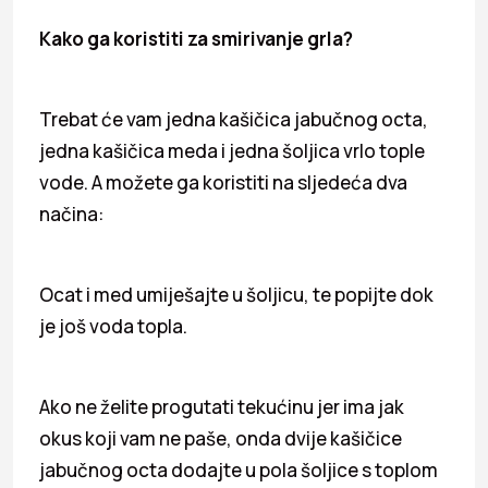
Kako ga koristiti za smirivanje grla?
Trebat će vam jedna kašičica jabučnog octa,
jedna kašičica meda i jedna šoljica vrlo tople
vode. A možete ga koristiti na sljedeća dva
načina:
Ocat i med umiješajte u šoljicu, te popijte dok
je još voda topla.
Ako ne želite progutati tekućinu jer ima jak
okus koji vam ne paše, onda dvije kašičice
jabučnog octa dodajte u pola šoljice s toplom