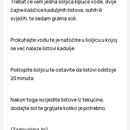
Trebat će vam jedna šoljica kipuće vode, dvije
čajne kašičice kaduljinih listova, suhih ili
svježih, te sedam grama soli.
Prokuhajte vodu te je natočite u šoljicu u kojoj
se već nalaze listovi kadulje.
Poklopite šoljicu te ostavite da listovi odstoje
20 minuta.
Nakon toga iscijedite listove iz tekućine,
dodajte sol te grgljate koliko je potrebno.
(Zadovoljna. hr)