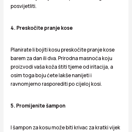
posvijetliti.
4. Preskočite pranje kose
Planirate li bojiti kosu preskočite pranje kose
barem za dan ili dva. Prirodna masnoća koju
proizvodi vaša koža štiti tjeme od iritacija, a
osim toga boju ćete lakše nanijeti i
ravnomjerno rasporediti po cijeloj kosi.
5. Promijenite šampon
I šampon za kosu može biti krivac za kratki vijek