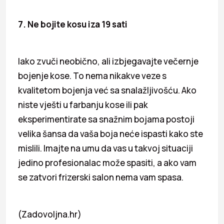
7. Ne bojite kosu iza 19 sati
Iako zvuči neobično, ali izbjegavajte večernje
bojenje kose. To nema nikakve veze s
kvalitetom bojenja već sa snalažljivošću. Ako
niste vješti u farbanju kose ili pak
eksperimentirate sa snažnim bojama postoji
velika šansa da vaša boja neće ispasti kako ste
mislili. Imajte na umu da vas u takvoj situaciji
jedino profesionalac može spasiti, a ako vam
se zatvori frizerski salon nema vam spasa.
(Zadovoljna.hr)