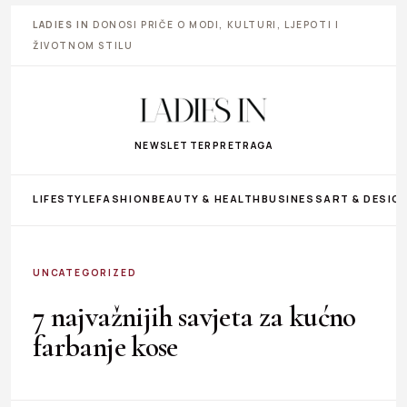
LADIES IN
DONOSI PRIČE O MODI, KULTURI, LJEPOTI I
ŽIVOTNOM STILU
NEWSLETTER
PRETRAGA
LIFESTYLE
FASHION
BEAUTY & HEALTH
BUSINESS
ART & DESIG
UNCATEGORIZED
7 najvažnijih savjeta za kućno
farbanje kose