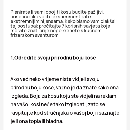
Planirate li sami obojiti kosu budite pažljivi,
posebno ako volite eksperimentirati s
ekstremnijim nijansama. Kako bismo vam olakšali
taj postupak pročitajte 7 korisnih savjeta koje
morate znati prije nego krenete s kućnom
frizerskom avanturom
1.Odredite svoju prirodnu boju kose
Ako već neko vrijeme niste vidjeli svoju
prirodnu boju kose, važno je da znate kako ona
izgleda. Boja za kosu koju ste vidjeli na reklami
na vašoj kosi neće tako izgledati, zato se
raspitajte kod stručnjaka o vašoj boji i saznajte
je li ona topla ili hladna.