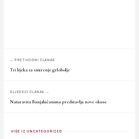
← PRETHODNI ČLANAK
Tri lijeka za smirenje grlobolje
SLJEDEĆI ČLANAK →
Naturavita Banjalučanima predstavlja nove okuse
VIŠE IZ UNCATEGORIZED