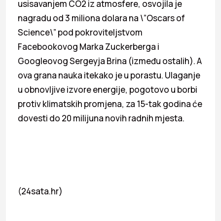
usisavanjem CO2 iz atmosfere, osvojila je
nagradu od 3 miliona dolara na \”Oscars of
Science\” pod pokroviteljstvom
Facebookovog Marka Zuckerberga i
Googleovog Sergeyja Brina (između ostalih). A
ova grana nauka itekako je u porastu. Ulaganje
u obnovljive izvore energije, pogotovo u borbi
protiv klimatskih promjena, za 15-tak godina će
dovesti do 20 milijuna novih radnih mjesta.
(24sata.hr)