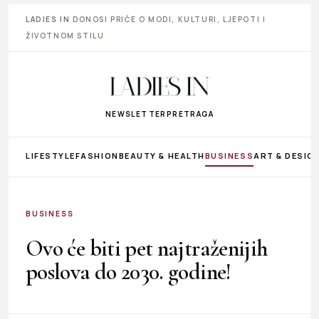
LADIES IN
DONOSI PRIČE O MODI, KULTURI, LJEPOTI I
ŽIVOTNOM STILU
NEWSLETTER
PRETRAGA
LIFESTYLE
FASHION
BEAUTY & HEALTH
BUSINESS
ART & DESIG
BUSINESS
Ovo će biti pet najtraženijih
poslova do 2030. godine!