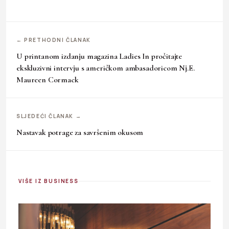
← PRETHODNI ČLANAK
U printanom izdanju magazina Ladies In pročitajte
ekskluzivni intervju s američkom ambasadoricom Nj.E.
Maureen Cormack
SLJEDEĆI ČLANAK →
Nastavak potrage za savršenim okusom
VIŠE IZ BUSINESS