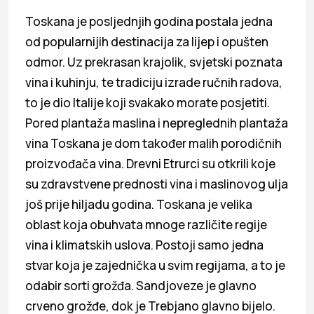
Toskana je posljednjih godina postala jedna
od popularnijih destinacija za lijep i opušten
odmor. Uz prekrasan krajolik, svjetski poznata
vina i kuhinju, te tradiciju izrade ručnih radova,
to je dio Italije koji svakako morate posjetiti.
Pored plantaža maslina i nepreglednih plantaža
vina Toskana je dom također malih porodičnih
proizvođača vina. Drevni Etrurci su otkrili koje
su zdravstvene prednosti vina i maslinovog ulja
još prije hiljadu godina. Toskana je velika
oblast koja obuhvata mnoge različite regije
vina i klimatskih uslova. Postoji samo jedna
stvar koja je zajednička u svim regijama, a to je
odabir sorti grožđa. Sandjoveze je glavno
crveno grožđe, dok je Trebjano glavno bijelo.