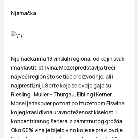
Njemačka
Njemačka ima 13 vinskih regiona, od kojih svaki
ima vlastiti stil vina. Mozel predstavlja treći
najveći region što se tiče proizvodnje, ali i
najprestižniji. Sorte koje se ovdje gaje su
Riesling , Muller – Thurgau, Elbling i Kerner.
Mosel je također poznat po izuzetnom Eiswine
kojeg krasi divna uravnoteženost kiselosti i
koncentriranog šećera iz zamrznutog grožđa.
Oko 60% vina je bijelo vino koje se pravi ovdje.