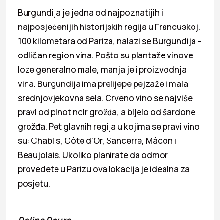
Burgundija je jedna od najpoznatijih i
najposjećenijih historijskih regija u Francuskoj.
100 kilometara od Pariza, nalazi se Burgundija –
odličan region vina. Pošto su plantaže vinove
loze generalno male, manja je i proizvodnja
vina. Burgundija ima prelijepe pejzaže i mala
srednjovjekovna sela. Crveno vino se najviše
pravi od pinot noir grožđa, a bijelo od šardone
grožđa. Pet glavnih regija u kojima se pravi vino
su: Chablis, Côte d’Or, Sancerre, Mâcon i
Beaujolais. Ukoliko planirate da odmor
provedete u Parizu ova lokacija je idealna za
posjetu.
Dolina Douro