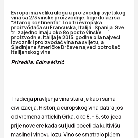
Evropa ima veliku ulogu u proizvodnji svjetskog
vina sa 2/3 vinske proizvodnje, koje dolazi sa
“Starog kontinenta”. Top tri evropska
proizvođača su Francuska, Italija i Španija. Sve
tri zajedno imaju oko 8o posto vinske
proizvodnje. Italija je 2015. godine bila najveći
izvoznik i proizvođač vina na svijetu, a
Sjedinjene Američke Države najveći potrošač
italijanskog vina
Priredila: Edina Mizić
Tradicija pravljenja vina stara je kao i sama
civilizacija. Historija europskog vina datira još
od vremena antičkih Grka, oko 8. – 6. stoljeća
prije nove ere kada su ljudi počeli da kultivišu
masline i vinovu lozu. Vino se smatralo pićem