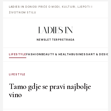
LADIES IN
DONOSI PRIČE O MODI, KULTURI, LJEPOTI I
ŽIVOTNOM STILU
NEWSLETTER
PRETRAGA
LIFESTYLE
FASHION
BEAUTY & HEALTH
BUSINESS
ART & DESIG
LIFESTYLE
Tamo gdje se pravi najbolje
vino