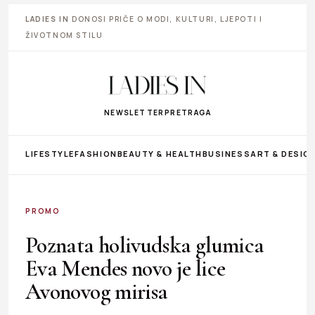
LADIES IN
DONOSI PRIČE O MODI, KULTURI, LJEPOTI I
ŽIVOTNOM STILU
NEWSLETTER
PRETRAGA
LIFESTYLE
FASHION
BEAUTY & HEALTH
BUSINESS
ART & DESIG
PROMO
Poznata holivudska glumica
Eva Mendes novo je lice
Avonovog mirisa