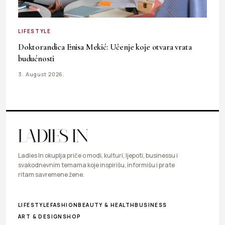
LIFESTYLE
Doktorandica Enisa Mekić: Učenje koje otvara vrata
budućnosti
3. August 2026.
Ladies In okuplja priče o modi, kulturi, ljepoti, businessu i
svakodnevnim temama koje inspirišu, informišu i prate
ritam savremene žene.
LIFESTYLE
FASHION
BEAUTY & HEALTH
BUSINESS
ART & DESIGN
SHOP