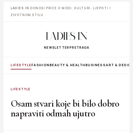
LADIES IN
DONOSI PRIČE O MODI, KULTURI, LJEPOTI I
ŽIVOTNOM STILU
NEWSLETTER
PRETRAGA
LIFESTYLE
FASHION
BEAUTY & HEALTH
BUSINESS
ART & DESIG
LIFESTYLE
Osam stvari koje bi bilo dobro
napraviti odmah ujutro