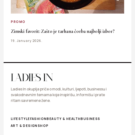
PROMO
Zimski favorit: Zašto je tarhana čorba najbolji izbor?
19. January 2026.
Ladies In okuplja priče o modi, kulturi, ljepoti, businessu i
svakodnevnim temama koje inspirišu, informišu i prate
ritam savremene žene.
LIFESTYLE
FASHION
BEAUTY & HEALTH
BUSINESS
ART & DESIGN
SHOP