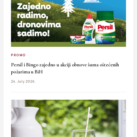
PROMO
Persil i Bingo zajedno u akciji obnove šuma oštećenih
požarima u BiH
24. July 2026.