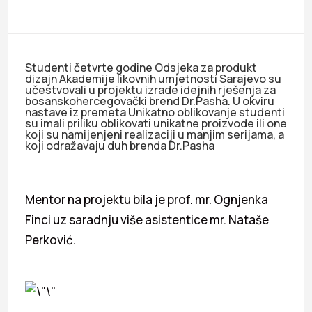
Studenti četvrte godine Odsjeka za produkt
dizajn Akademije likovnih umjetnosti Sarajevo su
učestvovali u projektu izrade idejnih rješenja za
bosanskohercegovački brend Dr.Pasha. U okviru
nastave iz premeta Unikatno oblikovanje studenti
su imali priliku oblikovati unikatne proizvode ili one
koji su namijenjeni realizaciji u manjim serijama, a
koji odražavaju duh brenda Dr.Pasha
Mentor na projektu bila je prof. mr. Ognjenka
Finci uz saradnju više asistentice mr. Nataše
Perković.