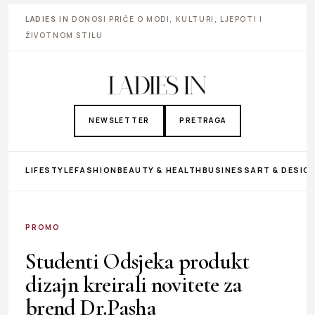
LADIES IN
DONOSI PRIČE O MODI, KULTURI, LJEPOTI I
ŽIVOTNOM STILU
NEWSLETTER
PRETRAGA
LIFESTYLE
FASHION
BEAUTY & HEALTH
BUSINESS
ART & DESIG
PROMO
Studenti Odsjeka produkt
dizajn kreirali novitete za
brend Dr.Pasha