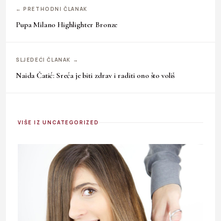
← PRETHODNI ČLANAK
Pupa Milano Highlighter Bronze
SLJEDEĆI ČLANAK →
Naida Čatić: Sreća je biti zdrav i raditi ono što voliš
VIŠE IZ UNCATEGORIZED