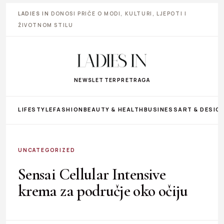
LADIES IN
DONOSI PRIČE O MODI, KULTURI, LJEPOTI I
ŽIVOTNOM STILU
NEWSLETTER
PRETRAGA
LIFESTYLE
FASHION
BEAUTY & HEALTH
BUSINESS
ART & DESIG
UNCATEGORIZED
Sensai Cellular Intensive
krema za područje oko očiju