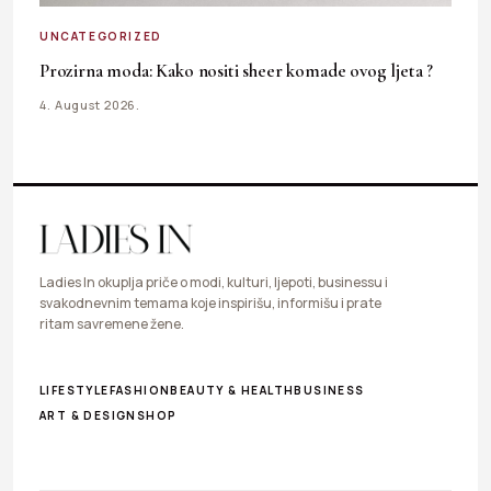
UNCATEGORIZED
Prozirna moda: Kako nositi sheer komade ovog ljeta ?
4. August 2026.
Ladies In okuplja priče o modi, kulturi, ljepoti, businessu i
svakodnevnim temama koje inspirišu, informišu i prate
ritam savremene žene.
LIFESTYLE
FASHION
BEAUTY & HEALTH
BUSINESS
ART & DESIGN
SHOP