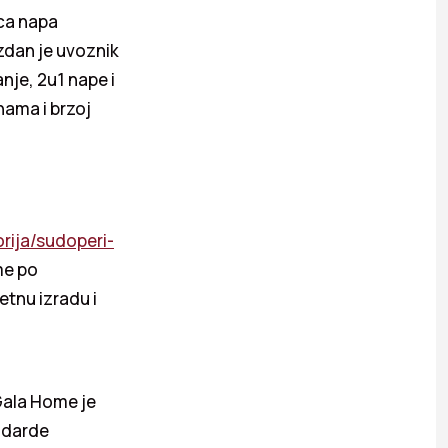
ica napa
zdan je uvoznik
nje, 2u1 nape i
nama i brzoj
rija/sudoperi-
me po
etnu izradu i
 Gala Home je
andarde