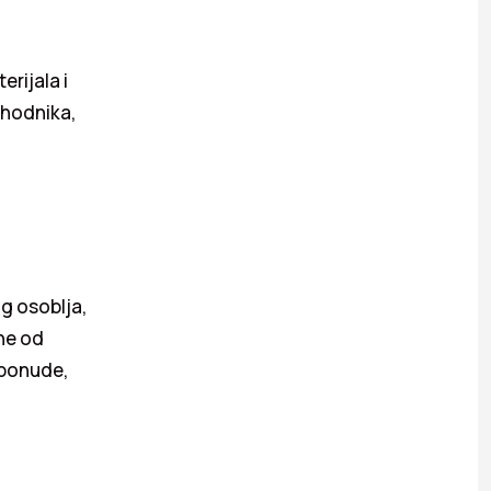
rijala i
 hodnika,
og osoblja,
ene od
e ponude,