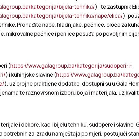
alagroup.ba/kategorija/bijela-tehnika/
) , te zastupnik El
alagroup.ba/kategorija/bijela-tehnika/nape/elica/
), pou
ehnike. Pronađite nape, hladnjake, pećnice, ploče za kuha
e, mikrovalne pećnice i perilice posuđa po povoljnim cije
eri (
https://www.galagroup.ba/kategorija/sudoperi-i-
ri/
) i kuhinjske slavine (
https://www.galagroup.ba/katego
e/
), uz brojne praktične dodatke, dostupni su u Gala Ho
jenama te raznovrsnom izboru boja i materijala, uz kvalit
erijale i dekore, kao i bijelu tehniku, sudopere i slavine,
a potrebnih za izradu namještaja po mjeri, poštujući st