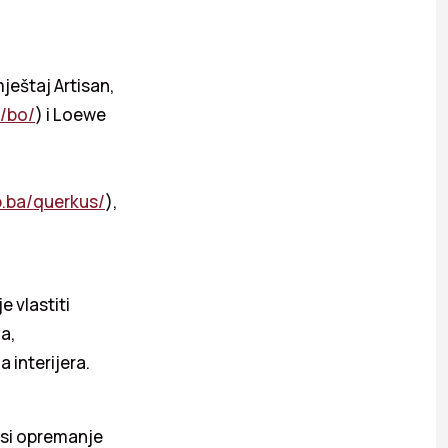
eštaj Artisan,
a/bo/
) i Loewe
p.ba/querkus/
),
 vlastiti
a,
 interijera.
 si opremanje