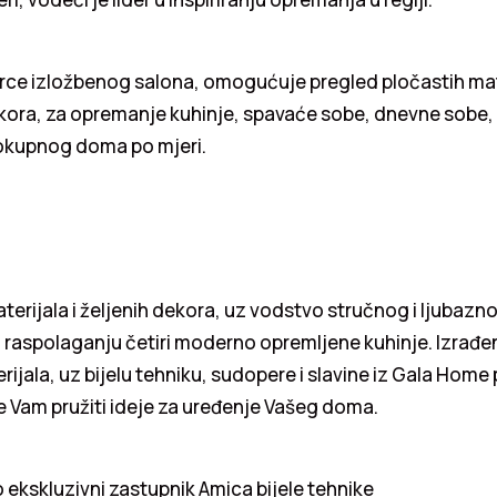
rce izložbenog salona, omogućuje pregled pločastih mate
kora, za opremanje kuhinje, spavaće sobe, dnevne sobe,
lokupnog doma po mjeri.
aterijala i željenih dekora, uz vodstvo stručnog i ljubazn
na raspolaganju četiri moderno opremljene kuhinje. Izrađ
erijala, uz bijelu tehniku, sudopere i slavine iz Gala Hom
 Vam pružiti ideje za uređenje Vašeg doma.
ekskluzivni zastupnik Amica bijele tehnike