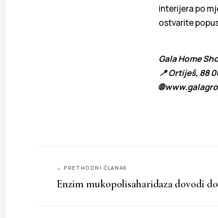
interijera po m
ostvarite popus
Gala Home Sh
📍 Ortiješ, 88 
🌐 www.galagr
← PRETHODNI ČLANAK
Enzim mukopolisaharidaza dovodi do 