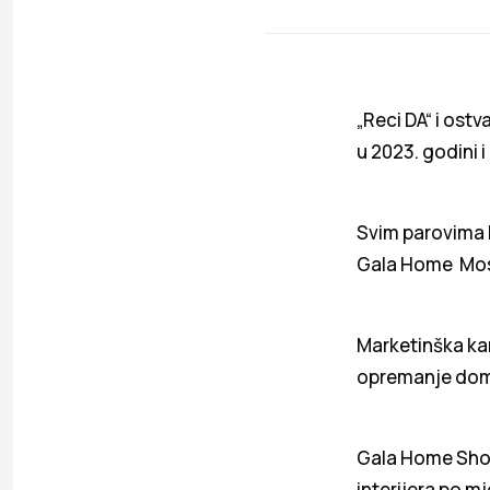
„Reci DA“ i ost
u 2023. godini 
Svim parovima k
Gala Home Most
Marketinška kam
opremanje doma
Gala Home Sh
interijera po mj