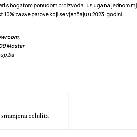
jeri s bogatom ponudom proizvoda i usluga na jednom mje
t 10% za sve parove koji se vjenčaju u 2023. godini.
owroom,
000 Mostar
oup.ba
smanjena celulita