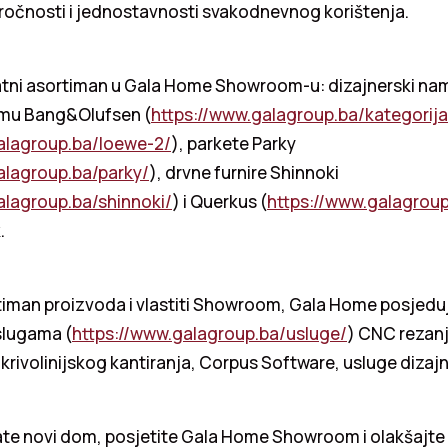
oročnosti i jednostavnosti svakodnevnog korištenja.
tni asortiman u Gala Home Showroom-u: dizajnerski namj
emu Bang&Olufsen (
https://www.galagroup.ba/kategorij
alagroup.ba/loewe-2/
), parkete Parky
alagroup.ba/parky/
), drvne furnire Shinnoki
alagroup.ba/shinnoki/
) i Querkus (
https://www.galagrou
.
iman proizvoda i vlastiti Showroom, Gala Home posjeduje
uslugama (
https://www.galagroup.ba/usluge/
) CNC rezanj
 krivolinijskog kantiranja, Corpus Software, usluge dizajna
te novi dom, posjetite Gala Home Showroom i olakšajte