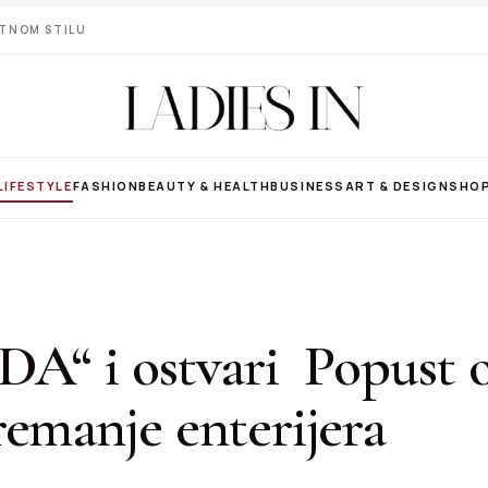
VOTNOM STILU
LIFESTYLE
FASHION
BEAUTY & HEALTH
BUSINESS
ART & DESIGN
SHO
DA“ i ostvari Popust 
emanje enterijera