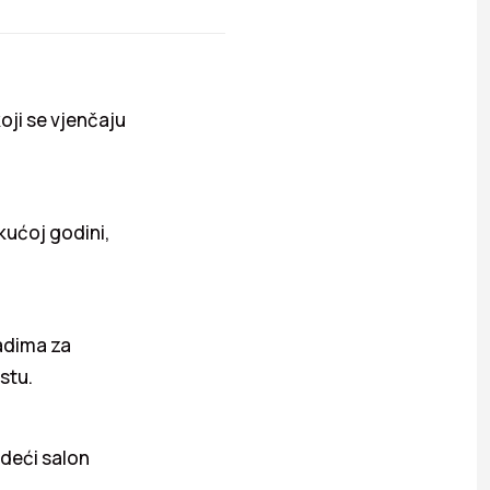
oji se vjenčaju
kućoj godini,
ladima za
stu.
odeći salon