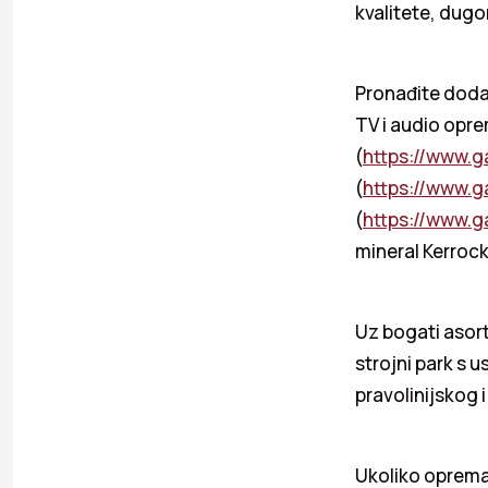
kvalitete, dug
Pronađite doda
TV i audio opr
(
https://www.g
(
https://www.g
(
https://www.g
mineral Kerrock
Uz bogati asort
strojni park s 
pravolinijskog i
Ukoliko oprema