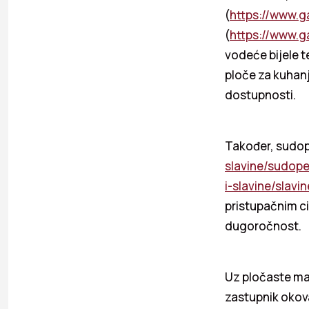
(
https://www.g
(
https://www.g
vodeće bijele t
ploče za kuhanj
dostupnosti.
Također, sudop
slavine/sudope
i-slavine/slavin
pristupačnim ci
dugoročnost.
Uz pločaste mat
zastupnik okov