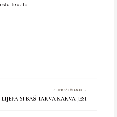
stu, te uz to,
SLJEDEĆI ČLANAK →
LIJEPA SI BAŠ TAKVA KAKVA JESI