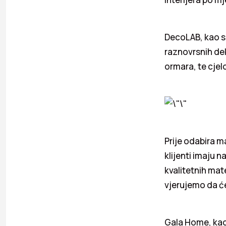
DecoLAB, kao s
raznovrsnih de
ormara, te cje
Prije odabira m
klijenti imaju 
kvalitetnih mat
vjerujemo da će
Gala Home, kao 