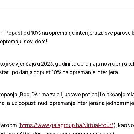
vari Popust od 10% na opremanje interijera za sve parove k
i opremaju novi dom!
oji se vjenčaju u 2023. godini te opremaju novi dom u te
ar , poklanja popust 10% na opremanje interijera.
panja „Reci DA “ima za cilj upravo poticaj i olakšanje m
 ,a uz popust, nudi opremanje interijera na jednom mje
owroom (
https://www.galagroup.ba/virtual-tour/
), kao v
eri, vodeći je lider u inspiriranju opremanja u regiji.