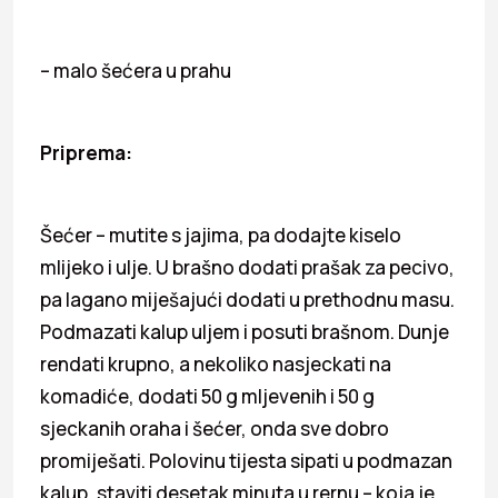
– malo šećera u prahu
Priprema:
Šećer – mutite s jajima, pa dodajte kiselo
mlijeko i ulje. U brašno dodati prašak za pecivo,
pa lagano miješajući dodati u prethodnu masu.
Podmazati kalup uljem i posuti brašnom. Dunje
rendati krupno, a nekoliko nasjeckati na
komadiće, dodati 50 g mljevenih i 50 g
sjeckanih oraha i šećer, onda sve dobro
promiješati. Polovinu tijesta sipati u podmazan
kalup, staviti desetak minuta u rernu – koja je