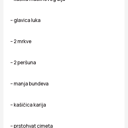
– glavica luka
– 2 mrkve
– 2 peršuna
– manja bundeva
– kašičica karija
– prstohvat cimeta