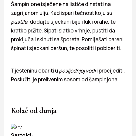
Šampinjone isječene na listiće dinstati na
zagrijanom ulju. Kad ispari tečnost koju su
pustile
, dodajte sjeckani bijeli luk i orahe, te
kratko pržite. Sipati slatko vrhnje, pustiti da
proključa i skinuti sa šporeta. Pomiješati bareni
špinat i sjeckani peršun, te posoliti i pobiberiti.
Tjesteninu obariti u
posljednjoj vodi
i procijediti.
Poslužiti je prelivenim sosom od šampinjona.
Kolač od dunja
Sastojci: