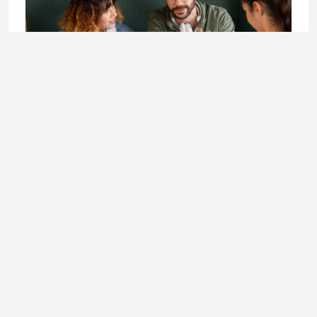
LIFESTYLE
Doktorandica Enisa Mekić: Učenje koje otvara vrata
budućnosti
3. August 2026.
Ladies In okuplja priče o modi, kulturi, ljepoti, businessu i
svakodnevnim temama koje inspirišu, informišu i prate