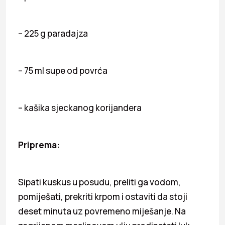
– 225 g paradajza
– 75 ml supe od povrća
– kašika sjeckanog korijandera
Priprema:
Sipati kuskus u posudu, preliti ga vodom,
pomiješati, prekriti krpom i ostaviti da stoji
deset minuta uz povremeno miješanje. Na