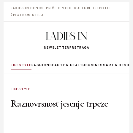
LADIES IN
DONOSI PRIČE O MODI, KULTURI, LJEPOTI I
ŽIVOTNOM STILU
NEWSLETTER
PRETRAGA
LIFESTYLE
FASHION
BEAUTY & HEALTH
BUSINESS
ART & DESIG
LIFESTYLE
Raznovrsnost jesenje trpeze