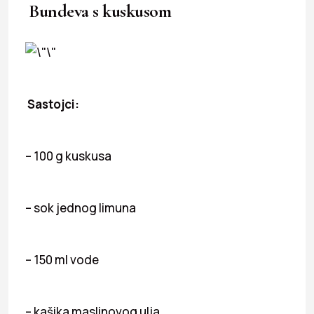
Bundeva s kuskusom
Sastojci:
– 100 g kuskusa
– sok jednog limuna
– 150 ml vode
– kašika maslinovog ulja