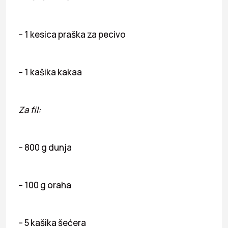
– 1 kesica praška za pecivo
– 1 kašika kakaa
Za fil:
– 800 g dunja
– 100 g oraha
– 5 kašika šećera