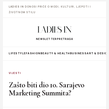
LADIES IN
DONOSI PRIČE O MODI, KULTURI, LJEPOTI I
ŽIVOTNOM STILU
NEWSLETTER
PRETRAGA
LIFESTYLE
FASHION
BEAUTY & HEALTH
BUSINESS
ART & DESIG
VIJESTI
Zašto biti dio 10. Sarajevo
Marketing Summita?