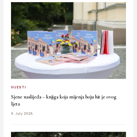
VIJESTI
Sjene naslijeđa – knjiga koja mijenja boju hit je ovog
ljeta
9. July 2026.