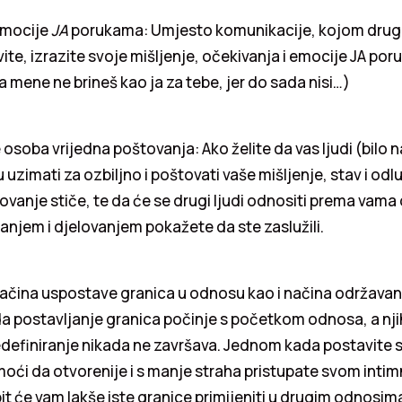
 emocije
JA
porukama: Umjesto komunikacije, kojom dru
ivite, izrazite svoje mišljenje, očekivanja i emocije JA po
a mene ne brineš kao ja za tebe, jer do sada nisi…)
osoba vrijedna poštovanja: Ako želite da vas ljudi (bilo na
 uzimati za ozbiljno i poštovati vaše mišljenje, stav i odl
vanje stiče, te da će se drugi ljudi odnositi prema vama
anjem i djelovanjem pokažete da ste zaslužili.
načina uspostave granica u odnosu kao i načina održava
da postavljanje granica počinje s početkom odnosa, a nj
 redefiniranje nikada ne završava. Jednom kada postavite 
oći da otvorenije i s manje straha pristupate svom int
bit će vam lakše iste granice primijeniti u drugim odnosim