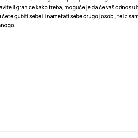
avite li granice kako treba, moguće je da će vaš odnos u
u ćete gubiti sebe ili nametati sebe drugoj osobi, te iz 
mnogo.