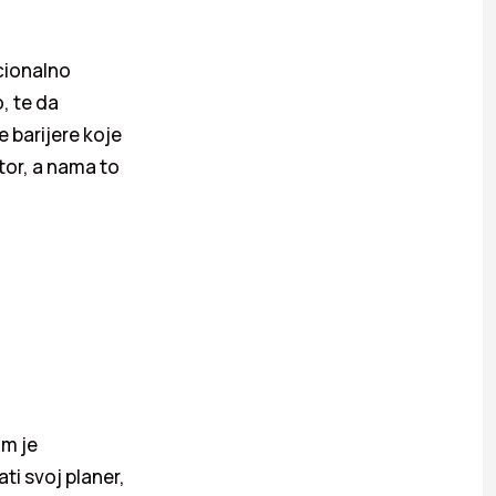
cionalno
, te da
e barijere koje
stor, a nama to
im je
ti svoj planer,