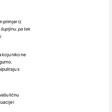
 primjer iz
šupljinu, pa tek
i
.
la koju niko ne
igurno,
ipuliraju s
 vašu ličnu
uacije i