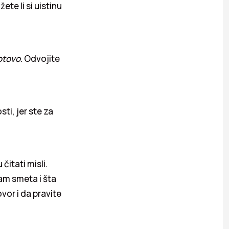
ete li si uistinu
otovo
. Odvojite
ti, jer ste za
itati misli.
vam smeta i šta
vor i da pravite