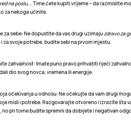
red na poslu
…. Time ćete kupiti vrijeme – da razmislite mož
o za nekoga učinite.
e za sebe: Ne dopustite da vas drugi uzimaju
zdravo za g
 i za svoje potrebe, budite sebi na prvom mjestu.
te zahvalnost: Imate puno pravo prihvatiti riječi zahvalnos
ali dio svog novca, vremena ili energije.
oja očekivanja u odnosu: Ne očekujte da vam drugi mogu č
oje misli i potrebe. Razgovarajte otvoreno i izrazite šta 
m, no pri tome budite spremni da dobijete i negativan odgo