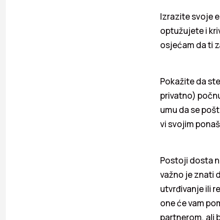
Izrazite svoje
optužujete i kr
osjećam da ti z
Pokažite da ste 
privatno) počnu
umu da se pošto
vi svojim ponaš
Postoji dosta 
važno je znati 
utvrđivanje ili
one će vam pom
partnerom, ali 