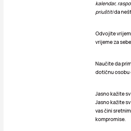
kalendar, raspo
priuštiti
da nešt
Odvojite vrijem
vrijeme za sebe
Naučite da primi
dotičnu osobu d
Jasno kažite sv
Jasno kažite sv
vas čini sretni
kompromise.