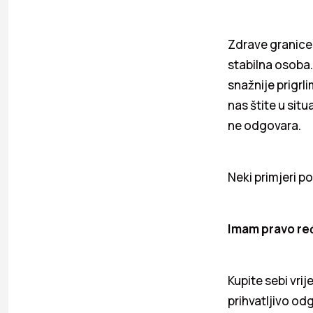
Zdrave granice
stabilna osoba
snažnije prigrli
nas štite u situ
ne odgovara.
Neki primjeri po
Imam pravo reć
Kupite sebi vri
prihvatljivo od