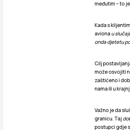
međutim – to je
Kada s klijenti
aviona
u slučaj
onda djetetu p
Cilj postavljanja
može osvojiti n
zaštićeno i dobr
nama ili u krajn
Važno je da sluš
granicu. Taj
dob
postupci gdje 