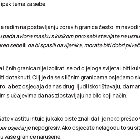
 ipak tema za sebe.
ma radim na postavljanju zdravih granica često im navodim
u pada aviona masku s kisikom prvo sebi stavljate na usnu 
ored sebe
ili
da bi spasili davljenika, morate biti dobri plivač
 ličnih granica nije izolirati se od cijeloga svijeta i biti ku
iti dotaknuti. Cilj je da se s ličnim granicama osjećamo s
o, a bez osjećaja da nas drugi ljudi iskorištavaju, da man
jim slučajevima da nas zlostavljaju na bilo koji način.
ate vlastitu intuiciju kako biste znali da li je neko prešao
ar osjećaj
je nepogrešiv. Ako osjećate nelagodu to su sit
su vaše granice narušene.