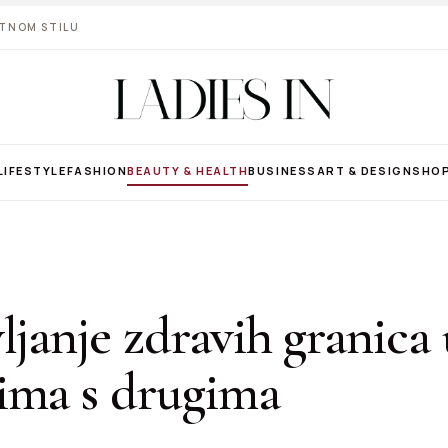
VOTNOM STILU
LIFESTYLE
FASHION
BEAUTY & HEALTH
BUSINESS
ART & DESIGN
SHO
ljanje zdravih granica 
ima s drugima