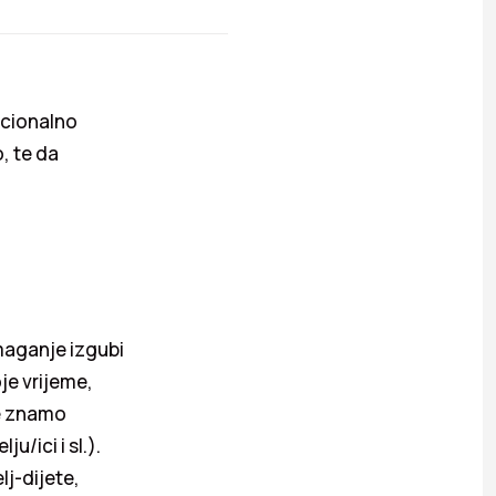
ocionalno
, te da
maganje izgubi
e vrijeme,
ne znamo
/ici i sl.).
lj-dijete,