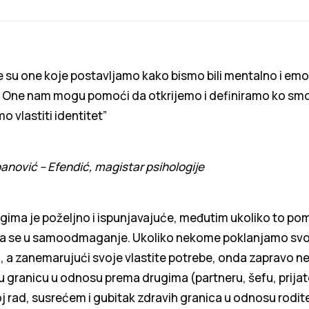
e su one koje postavljamo kako bismo bili mentalno i em
. One nam mogu pomoći da otkrijemo i definiramo ko smo
mo vlastiti identitet”
banović – Efendić, magistar psihologije
ima je poželjno i ispunjavajuće, međutim ukoliko to po
ra se u samoodmaganje. Ukoliko nekome poklanjamo svoj
u, a zanemarujući svoje vlastite potrebe, onda zapravo 
 granicu u odnosu prema drugima (partneru, šefu, prijatelju
j rad, susrećem i gubitak zdravih granica u odnosu rodite