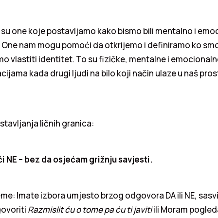
 su one koje postavljamo kako bismo bili mentalno i emo
. One nam mogu pomoći da otkrijemo i definiramo ko smo
mo vlastiti identitet. To su fizičke, mentalne i emocionaln
acijama kada drugi ljudi na bilo koji način ulaze u naš pro
stavljanja ličnih granica:
i NE – bez da osjećam grižnju savjesti.
jeme: Imate izbora umjesto brzog odgovora DA ili NE, sasv
govoriti
Razmislit ću o tome pa ću ti javiti
ili Moram pogleda