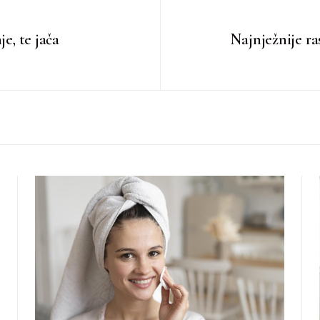
e, te jača
Najnježnije ra