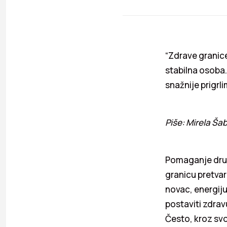
“Zdrave granic
stabilna osoba
snažnije prigrli
Piše: Mirela Ša
Pomaganje drug
granicu pretva
novac, energij
postaviti zdravu
Često, kroz svo