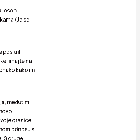
gu osobu
rukama (Ja se
 poslu ili
uke, imajte na
 onako kako im
nja, međutim
ihovo
svoje granice,
imnom odnosu s
a. S druge