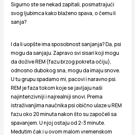
Sigurno ste se nekad zapitali, posmatrajući
svog ljubimca kako blaženo spava, o čemu li
sanja?
I da li uopšte ima sposobnost sanjanja? Da, psi
mogu da sanjaju. Zapravo svi sisari koji mogu
da dožive REM (fazu brzog pokreta očiju),
odnosno dubokog sna, mogu da imaju snove.
U tu grupu spadamo mi, pacovi i naravno psi.
REM je faza tokom koje se javljaju naši
najintenzivniji i najrealniji snovi. Prema
istraživanjima naučnika psi obično ulaze u REM
fazu oko 20 minuta nakon što su započeli sa
spavanjem. U njoj ostaju od 2-3 minute.
Međutim čak i u ovom malom vremenskom