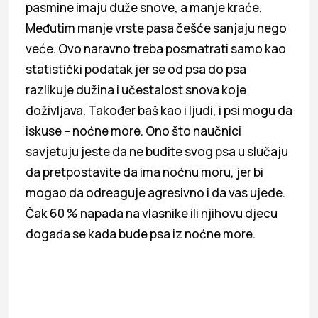
pasmine imaju duže snove, a manje kraće.
Međutim manje vrste pasa češće sanjaju nego
veće. Ovo naravno treba posmatrati samo kao
statistički podatak jer se od psa do psa
razlikuje dužina i učestalost snova koje
doživljava. Također baš kao i ljudi, i psi mogu da
iskuse – noćne more. Ono što naučnici
savjetuju jeste da ne budite svog psa u slučaju
da pretpostavite da ima noćnu moru, jer bi
mogao da odreaguje agresivno i da vas ujede.
Čak 60 % napada na vlasnike ili njihovu djecu
događa se kada bude psa iz noćne more.