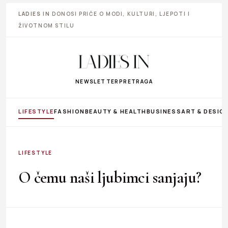
LADIES IN
DONOSI PRIČE O MODI, KULTURI, LJEPOTI I
ŽIVOTNOM STILU
NEWSLETTER
PRETRAGA
LIFESTYLE
FASHION
BEAUTY & HEALTH
BUSINESS
ART & DESIG
LIFESTYLE
O čemu naši ljubimci sanjaju?