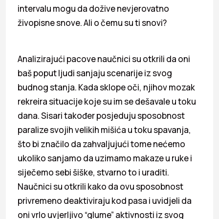
intervalu mogu da dožive nevjerovatno
živopisne snove. Ali o čemu su ti snovi?
Analizirajući pacove naučnici su otkrili da oni
baš poput ljudi sanjaju scenarije iz svog
budnog stanja. Kada sklope oči, njihov mozak
rekreira situacije koje su im se dešavale u toku
dana. Sisari također posjeduju sposobnost
paralize svojih velikih mišića u toku spavanja,
što bi značilo da zahvaljujući tome nećemo
ukoliko sanjamo da uzimamo makaze u ruke i
siječemo sebi šiške, stvarno to i uraditi.
Naučnici su otkrili kako da ovu sposobnost
privremeno deaktiviraju kod pasa i uvidjeli da
oni vrlo uvjerljivo “glume” aktivnosti iz svog