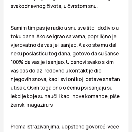
svakodnevnog života, u čvrstom snu.
Samim tim pas je radio u snu sve što i doživio u
toku dana. Ako se igrao sa vama, poprilično je
vjerovatno da vas je i sanjao. A ako ste mu dali
neku poslasticu tog dana, gotovo da su šanse
100% da vas je i sanjao. U osnovi svako s kim
vaš pas dolazi redovno u kontakt je dio
njegovih snova, kao i svi oni koji ostave snažan
utisak. Osim toga ono o čemu psi sanjaju su
lekcije koje su naučili kao i nove komande, piše
ženski magazin.rs
Prema istraživanjima, uopšteno govoreći veće